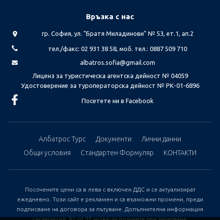
Връзка с нас
гр. София, ул. "Братя Миладинови" № 53, ет.1, ап.2
тел./факс: 02 931 38 58, моб. тел.: 0887 509 710
albatros.sofia@gmail.com
Лиценз за туристическа агентска дейност № 04059
Удостоверение за туроператорска дейност № РК-01-6896
Посетете ни в Facebook
Албатрос Турс
Документи
Лични данни
Общи условия
Стандартен Формуляр
КОНТАКТИ
Посочените цени са в лева с включен ДДС и се актуализират
ежедневно. Този сайт е рекламен и са възможни промени, преди
подписване на договора за пътуване. Допълнителна информация
съгласно чл. 82 от ЗТ може да получите при запитване.