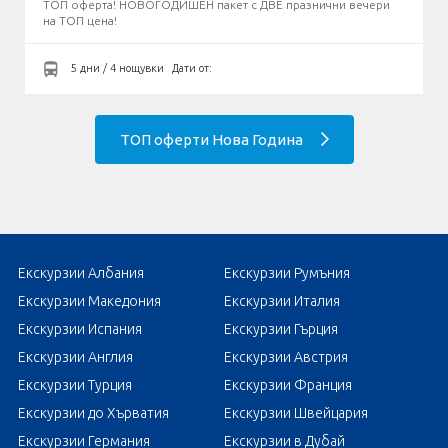
ТОП оферта! НОВОГОДИШЕН пакет с ДВЕ празнични вечери
на ТОП цена!
5 дни / 4 нощувки
Дати от:
ТОП оферти Нова Година
Екскурзии Албания
Екскурзии Румъния
Екскурзии Македония
Екскурзии Италия
Екскурзии Испания
Екскурзии Гърция
Екскурзии Англия
Екскурзии Австрия
Екскурзии Турция
Екскурзии Франция
Екскурзии до Хърватия
Екскурзии Швейцария
Екскурзии Германия
Екскурзии в Дубай