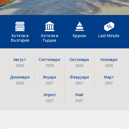
Оферти За Нова Година
Септемврийски Празници
Автобусни Екскурзии
Хотели в
Хотели в
Круизи
Last Minute
България
Гърция
Албатрос Турс
Документи
Август
Септември
Октомври
Ноември
2026
2026
2026
2026
Лични данни
Декември
Януари
Февруари
Март
2026
2027
2027
2027
Общи условия
Април
Май
2027
2027
Стандартен Формуляр
КОНТАКТИ