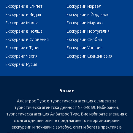
Екскурзии в Египет
Екскурзии Израел
Екскурзии в Индия
Екскурзии в Йордания
Екскурзии Малта
Екскурзии Мароко
Екскурзии в Полша
Екскурзии Португалия
Екскурзии в Словения
Екскурзии Сърбия
Екскурзии в Тунис
Екскурзии Унгария
Екскурзии Чехия
Екскурзии Скандинавия
Екскурзии Русия
За нас
Албатрос Турс е туристическа агенция с лиценз за
туристическа агентска дейност № 04059. Избирайки,
туристическа агенция Албатрос Турс, Вие избирате агенция с
дългогодишен опит в предлагането на организирани
екскурзии и почивки с автобус, опит и богата практика в