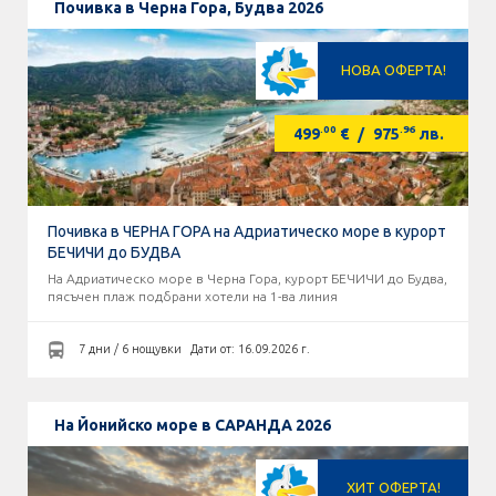
Почивка в Черна Гора, Будва 2026
НОВА ОФЕРТА!
.00
.96
499
€
/
975
лв.
Почивка в ЧЕРНА ГОРА на Адриатическо море в курорт
БЕЧИЧИ до БУДВА
На Адриатическо море в Черна Гора, курорт БЕЧИЧИ до Будва,
пясъчен плаж подбрани хотели на 1-ва линия
7 дни / 6 нощувки
Дати от: 16.09.2026 г.
На Йонийско море в САРАНДА 2026
ХИТ ОФЕРТА!