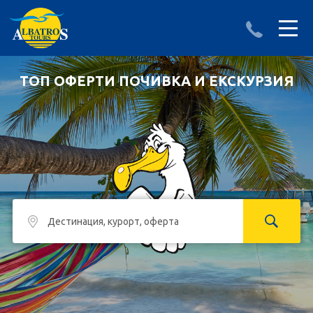
ДЕСТИНАЦИИ
ИЗПРАТИ ЗАПИТВАНЕ
ТОП ОФЕРТИ ПОЧИВКА И ЕКСКУРЗИЯ
АЛБАНИЯ
БЪЛГАРИЯ
ГЪРЦИЯ
ТУРЦИЯ
Круизи
LAST MINUTE оферти