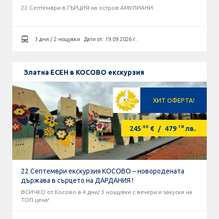
22 Септември в ГЪРЦИЯ на остров АМУЛИАНИ
3 дни / 2 нощувки
Дати от: 19.09.2026 г.
Златна ЕСЕН в КОСОВО екскурзия
ХИТ ОФЕРТА!
.00
.18
245
€
/
479
лв.
22 Септември екскурзия КОСОВО – новородената
държава в сърцето на ДАРДАНИЯ !
ВСИЧКО от Косово в 4 дни/ 3 нощувки с вечери и закуски на
ТОП цена!