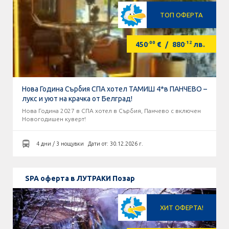
ТОП ОФЕРТА
.00
.12
450
€
/
880
лв.
Нова Година Сърбия СПА хотел ТАМИШ 4*в ПАНЧЕВО –
лукс и уют на крачка от Белград!
Нова Година 2027 в СПА хотел в Сърбия, Панчево с включен
Новогодишен куверт!
4 дни / 3 нощувки
Дати от: 30.12.2026 г.
SPA оферта в ЛУТРАКИ Позар
ХИТ ОФЕРТА!