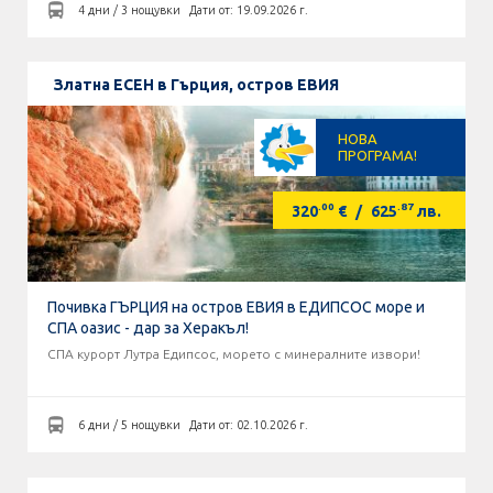
4 дни / 3 нощувки
Дати от: 19.09.2026 г.
Златна ЕСЕН в Гърция, остров ЕВИЯ
НОВА
ПРОГРАМА!
.00
.87
320
€
/
625
лв.
Почивка ГЪРЦИЯ на остров ЕВИЯ в ЕДИПСОС море и
СПА оазис - дар за Херакъл!
СПА курорт Лутра Едипсос, морето с минералните извори!
6 дни / 5 нощувки
Дати от: 02.10.2026 г.