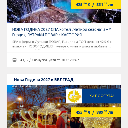
.00
.23
425
€
/
831
лв.
НОВА ГОДИНА 2027 СПА хотел „Четири сезона” 3+ *
Гърция, ЛУТРАКИ ПОЗАР с КАСТОРИЯ
SPA оферта в Лутраки ПОЗАР, Гърция на ТОП цена от 425 € с
включен НОВОГОДИШЕН куверт с жива музика в любима
таверна „O Kalofagas - Kaj Mitre” !
4 дни / 3 нощувки
Дати от: 30.12.2026 г.
Нова Година 2027 в БЕЛГРАД
ХИТ ОФЕРТА!
.00
.90
455
€
/
889
лв.