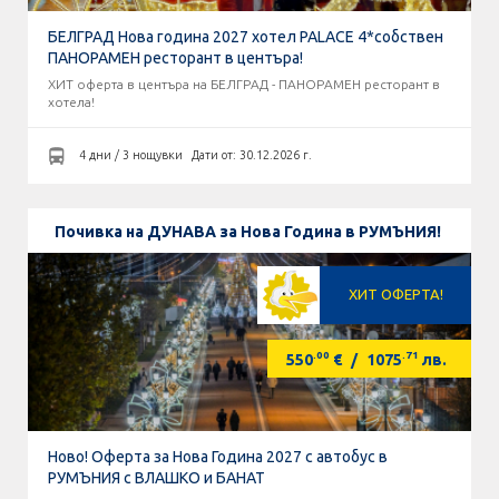
БЕЛГРАД Нова година 2027 хотел PALACE 4*собствен
ПАНОРАМЕН ресторант в центъра!
ХИТ оферта в центъра на БЕЛГРАД - ПАНОРАМЕН ресторант в
хотела!
4 дни / 3 нощувки
Дати от: 30.12.2026 г.
Почивка на ДУНАВА за Нова Година в РУМЪНИЯ!
ХИТ ОФЕРТА!
.00
.71
550
€
/
1075
лв.
Ново! Оферта за Нова Година 2027 с автобус в
РУМЪНИЯ с ВЛАШКО и БАНАТ