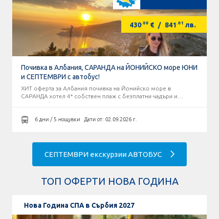
.00
.01
430
€
/
841
лв.
Почивка в Албания, САРАНДА на ЙОНИЙСКО море ЮНИ
и СЕПТЕМВРИ с автобус!
ХИТ оферта за Албания почивка на Йонийско море в
САРАНДА хотел 4* собствен плаж с безплатни чадъри и
шезлонги!
6 дни / 5 нощувки
Дати от: 02.09.2026 г.
СЕПТЕМВРИ екскурзии АВТОБУС
ТОП ОФЕРТИ НОВА ГОДИНА
Нова Година СПА в Сърбия 2027