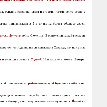
д, тънещ в зеленина, цветя и огромни палми, които ведно с
агога, принадлежала в 5 в от н.е на богата общност евреи,
замъка Лекурси
, който Сюлейман Великолепни на най-високият
нема очи от годеницата си ненагледна Саранда, как позлатява
я и уникален залез в Саранда!
Завръщане в
хотела.
Вечеря.
ка
до античния и средновековен град Бутринт
-
обект от
щият дъха античен град – Бутринт.
Приказен тунел от вековни
канал Вивари,
свързващ соленото
езеро Бутринт с Йонийско