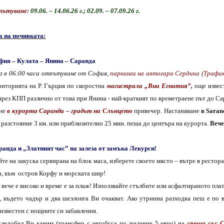
пътуване:
09
.06. –
14
.06.2
6
г.; 0
2
.09. –
07
.09.2
6
г.
 на почивката:
офия – Кулата – Янина – Саранда
 в 06:
0
0 часа отпътуване от София,
паркинга на автогара Сердика (Трафи
ериторията на
Р.
Гърция
по скоростна
магистрала „Виа Егнатия”
,
още извес
рез КПП различно от това при Янина - най-краткият по времетраене път до Са
ане
в курорта
Саранда
–
градът на Слънцето
привечер. Настаняване
в Saran
а разстояние
3 км. или приблизително 25 мин. пеша до центъра на курорта
.
Вече
ранда и „Златният час” на залеза от замъка Лекурси!
те на закуска сервирана на блок маса, изберете своето място – вътре в рестор
, към
остров Корфу и морската шир!
вече е високо и време е
за плаж
! Използвайте стълбите или асфалтираното плат
а, където чадър и два шезлонга Ви очакват. Ако утринна разходка пеш е по
известен с нощните си забавления.
следобед
Ви каним (
трансфер с автобуса
по желание
5
евро)
на
среща със С