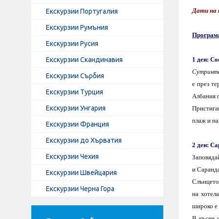
Дати на 
Екскурзии Португалия
Екскурзии Румъния
Програма
Екскурзии Русия
Екскурзии Скандинавия
1 ден: С
Сутринта
Екскурзии Сърбия
е през т
Екскурзии Турция
Албания п
Екскурзии Унгария
Пристиг
плаж и н
Екскурзии Франция
Екскурзии до Хърватия
2 ден:
Са
Екскурзии Чехия
Заповядай
и Саранда
Екскурзии Швейцария
Слънцето 
Екскурзии Черна Гора
на хотел
широко е 
В късен 