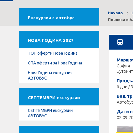
Начало
Екскурзии с автобус
Почивка в 
НОВА ГОДИНА 2027
ТОП оферти Нова Година
Маршру
СПА оферти за Нова Година
София -
Бутринт
Нова Година екскурзия
АВТОБУС
Продъ
6 дни / 
Вид тр
СЕПТЕМВРИ екскурзии
Автобу
СЕПТЕМВРИ екскурзии
Дати н
АВТОБУС
02.09.20