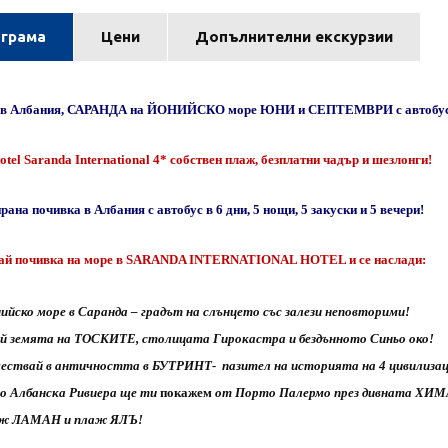
грама
Цени
Допълнителни екскурзии
 в Албания, САРАНДА на ЙОНИЙСКО море ЮНИ и СЕПТЕМВРИ с автобус
otel Saranda International 4*
собствен плаж, безплатни чадър и шезлонги!
ана почивка в Албания с автобус в 6 дни, 5 нощи, 5 закуски и 5 вечери!
ай
почивка на море в
SARANDA INTERNATIONAL HOTEL
и се наслади:
ийско море в Саранда – градът на слънцето със залези неповторими!
ай земята на ТОСКИТЕ, столицата Гирокастра и бездънното Синьо око!
ествай в античността в БУТРИНТ-
пазител на историята на 4 цивилиза
о Албанска Ривиера ще ти
покажем
от Порто Палермо през дивната ХИ
аж ЛАМАН и плаж ЯЛЪ!