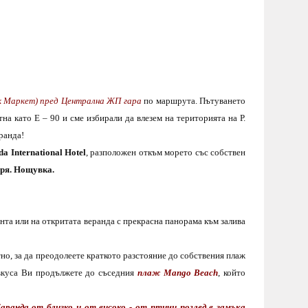
к Маркет) пред Централна ЖП гара
по маршрута. Пътуването
тна като Е – 90
и сме избирали да влезем на територията на Р.
ранда!
da International Hotel
, разположен откъм морето
със
собствен
ря. Нощувка.
анта или на откритата веранда с прекрасна панорама към залива
но, за да преодолеете краткото разстояние до собствения плаж
 вкуса Ви продължете до съседния
плаж M
ango Beach
, който
аранда от близко и от високо - от птичи поглед в замъка