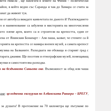
вети Никола”, ще навлезем в земите на Финия – политически
айон, в който ведно със Саранда и чак до Химара се счита за
анат да живеят тук.
ори от автобуса виждате камъчетата по дъното й! Разглеждането
кто и наименование са забулени в мистерията на многочислени
ото племе арги, които са и строители на крепостта, един от
ена от Янинския Бонапарт – Али паша, казват, че стените са й
торията на крепостта се намира военен музей, а самата крепост
узика на Балканите. Разходката ни обхваща и старият град с
и старата джамия. Ще посетим и етнографския музей, помещаващ
окупки и самостоятелна разходка.
т на бездънното Синьото око
. Възможност за обяд или чаша
щане
:
целодневна екскурзия по Албанската Ривиера – БРЕГУ
,
а за душата! В протежение на 70 километра ще пътуваме по