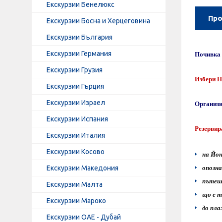
Екскурзии Бенелюкс
Про
Екскурзии Босна и Херцеговина
Екскурзии България
Екскурзии Германия
Почивка
Екскурзии Грузия
Избери
H
Екскурзии Гърция
Екскурзии Израел
Организир
Екскурзии Испания
Резервир
Екскурзии Италия
Екскурзии Косово
на Йон
Екскурзии Македония
опозн
пътеш
Екскурзии Малта
що е т
Екскурзии Мароко
до пл
Екскурзии ОАЕ - Дубай