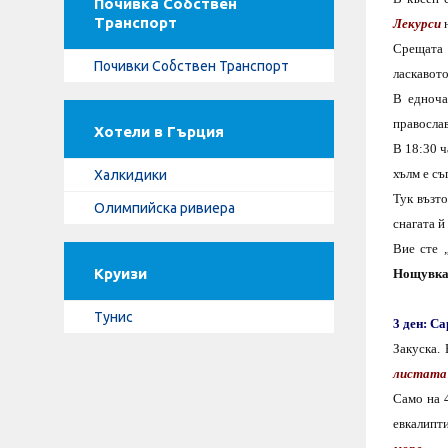
Почивка Собствен
Транспорт
Лекурси
Срещата 
Почивки Собствен Транспорт
ласкавото
В едноча
православ
Хотели в Гърция
В 18:30 ч
хълм е съ
Халкидики
Тук възто
Олимпийска ривиера
снагата й
Вие сте 
Круизи
Нощувка
Тунис
3 ден:
Са
Закуска.
листата
Само на
евкалипт