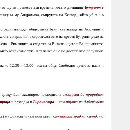
ито ще ви пренесат във времена, когато
днешният
Бутринт е
ътницата му
Андромаха, съпругата на Хектор
, който убит е
в
сгради, площад, обществена баня, светилище на Асклепий и
калната хармония в строителството на древен Бутринт, дело на
късно – Римляните,
а след тях са
Византийците и Венецианците.
който откриваме тук - в тази все още не достатъчно популярна
около 12:
3
0
– 13:00
часа на обяд. Свободно време за плаж и
 срещу доп. заплащане
: целодневна
екскурзия
до природния
трица
и разходка в
Гирокастра
–
столицата на Албанският
а) му донасят и названия като:
каменният град на хилядата