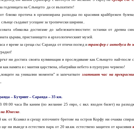
на годеницата на Слънцето
да се възхитите!
от близко протича в организирана разходка по красивия крайбрежен булевар
 слънце създават усещане за тропически ширини..
совата обиколка достигаме до забележителностите: останки от древна син
ната църква, пристанището и археологическият музей.
аса е време за среща със Саранда от птичи поглед и
трансфер с автобуса до 
градил!
ргът ни достига своята кулминация и проследяваме как Слънцето най-после с
 и как намята я с мантия царствена, обагряйки небето в пурпурно червено!
„ловците на уникални моменти” и запечатвате
златният час
на
прекрасни
.
ранда
– Бутринт – Саранда – 35 км.
 В 09:00 часа Ви каним (по желание 2
5
евро,
с
вкл. входен билет)
на разход
 на Юнеско
.
4 км. от Ксамил
и
срещу източните брегове на остров Корфу
ни очаква
спира
и ще ни въведе в
естествен парк от 20 кв.км
. естествено защитен
от
красиви
я