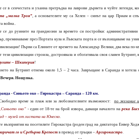
е се
в сенчестата и уханна прегръдка на лаврови дървета и чуйте
легенд
и
,
ко
та „малка Троя”
, а основателите му са
Хелен
– синът
на цар Приам и
сп
а война..
е се до руините на
грандиозни
за времето си
постройки: административни 
ър,
преминаваме през
Портата кула и Лъвската порта
и се възхищаваме н
а уни
ивилизации
! Първи са
Елините от времето на Александър Велики, два века по-
т тези цивилизации строила, достроявала и обогатявала своя славен Бутринт, 
орлите – Шкиперия
!
ането на Бутринт отнема около 1,5 – 2 часа. Завръщане в
Саранда и хотела
.
Вечеря.
Нощувка.
ранда
-
Синьото око – Гирокастра – Саранда – 120 км.
 Свободно време за плаж или за любознателните възможност:
по желание и
„Синьото око”
- един от 18-те на брой извора, даващи началото на
река Бис
рад – музей от листата на Юнеско
.
те възприятия на посетилите Гирокастра (роден град на диктатора Енвер Ходж
наричат го и Сребърна Крепост
в превод от гръцки –
Аргирокастро
.