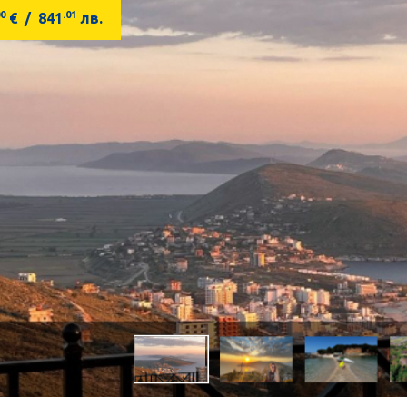
00
.01
€
/
841
лв.