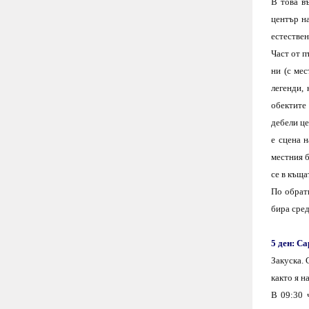
В това в
център н
естествен
Част от п
ни (с мес
легенди,
обектите 
дебели це
е сцена 
местния б
се в къща
По обрат
бира сред
5 ден: С
Закуска. 
както я н
В 09:30 