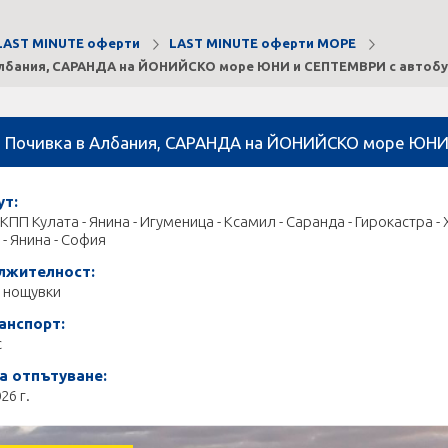
LAST MINUTE оферти
LAST MINUTE оферти МОРЕ
Албания, САРАНДА на ЙОНИЙСКО море ЮНИ и СЕПТЕМВРИ с автобу
Почивка в Албания, САРАНДА на ЙОНИЙСКО море ЮНИ 
т:
 КПП Кулата - Янина - Игуменица - Ксамил - Саранда - Гирокастра - 
 - Янина - София
лжителност:
5 нощувки
анспорт:
с
а отпътуване:
26 г.