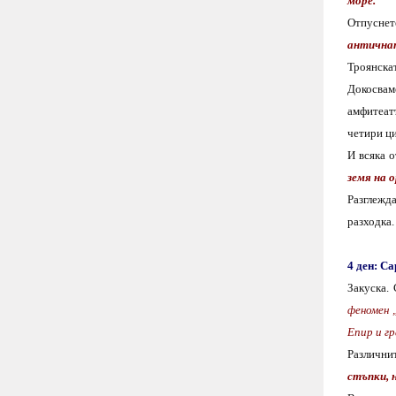
море
.
Отпуснет
антична
Троянскат
Докосвам
амфитеат
четири ц
И всяка о
земя на 
Разглежд
разходка
4
ден:
Са
Закуска.
феномен 
Епир и г
Различни
стъпки, 