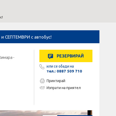
с!
и СЕПТЕМВРИ с автобус!
РЕЗЕРВИРАЙ
Химара -
или се обади на
тел.: 0887 509 710
Принтирай
Изпрати на приятел