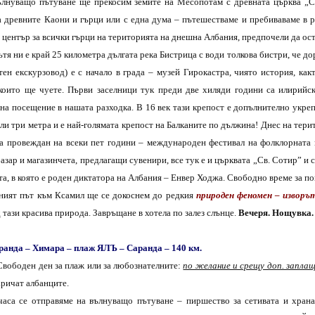
ълнуващо пътуване ще прекосим земите на Месопотам с древната църква „С
а древните Каони и гърци или с една дума – пътешестваме и пребиваваме в р
 център за всички гърци на територията на днешна Албания, предпочели да ост
ътя ни е край 25 километра дългата река Бистрица с води толкова бистри, че д
тен екскурзовод) е с начало в града – музей Гирокастра, чиято история, ка
 които ще чуете. Първи заселници тук преди две хиляди години са илирийск
на посещение в нашата разходка. В 16 век тази крепост е допълнително укреп
ли три метра и е най-голямата крепост на Балканите по дължина! Днес на тери
на провеждан на всеки пет години – международен фестивал на фолклорната м
азар и магазинчета, предлагащи сувенири, все тук е и църквата „Св. Сотир” 
та, в която е роден диктатора на Албания – Енвер Ходжа. Свободно време за п
ният път към Ксамил ще се докоснем до редкия
природен феномен – изворъ
 тази красива природа. Завръщане в хотела по залез слънце.
Вечеря. Нощувка.
аранда – Химара – плаж ЯЛЪ – Саранда – 140 км.
Свободен ден за плаж или за любознателните:
по желание и срещу доп. запла
аричат албанците.
часа се отправяме на вълнуващо пътуване – пиршество за сетивата и хран