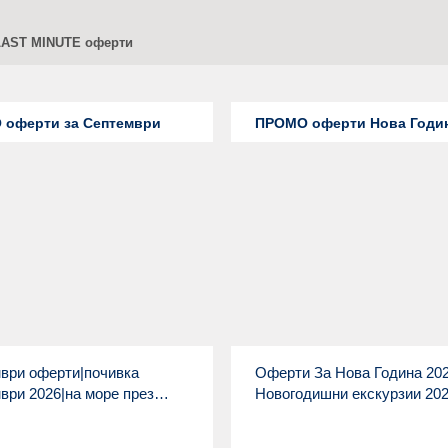
LAST MINUTE оферти
оферти за Септември
ПРОМО оферти Нова Годи
ври оферти|почивка
Оферти За Нова Година 202
ври 2026|на море през
Новогодишни екскурзии 20
ври екскурзии - Албатрос
Промоции