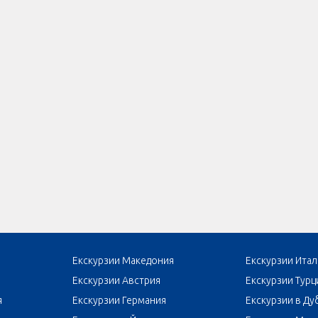
Екскурзии Македония
Екскурзии Итал
Екскурзии Австрия
Екскурзии Турц
я
Екскурзии Германия
Екскурзии в Ду