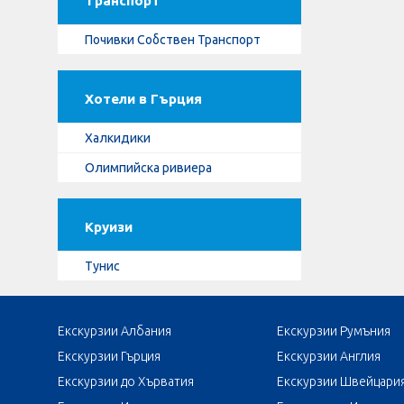
Транспорт
Почивки Собствен Транспорт
Хотели в Гърция
Халкидики
Олимпийска ривиера
Круизи
Тунис
Екскурзии Албания
Екскурзии Румъния
Екскурзии Гърция
Екскурзии Англия
Екскурзии до Хърватия
Екскурзии Швейцари