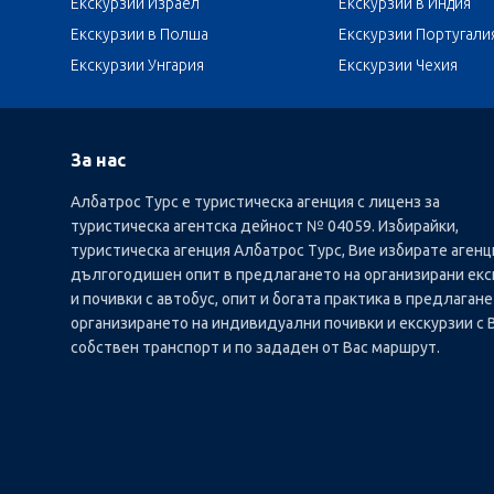
Екскурзии Израел
Екскурзии в Индия
Екскурзии в Полша
Екскурзии Португали
Екскурзии Унгария
Екскурзии Чехия
За нас
Албатрос Турс е туристическа агенция с лиценз за
туристическа агентска дейност № 04059. Избирайки,
туристическа агенция Албатрос Турс, Вие избирате агенц
дългогодишен опит в предлагането на организирани екс
и почивки с автобус, опит и богата практика в предлагане
организирането на индивидуални почивки и екскурзии с 
собствен транспорт и по зададен от Вас маршрут.