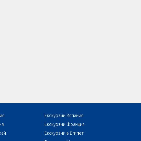
ия
Екскурзии Испания
ия
Екскурзии Франция
бай
Екскурзии в Египет