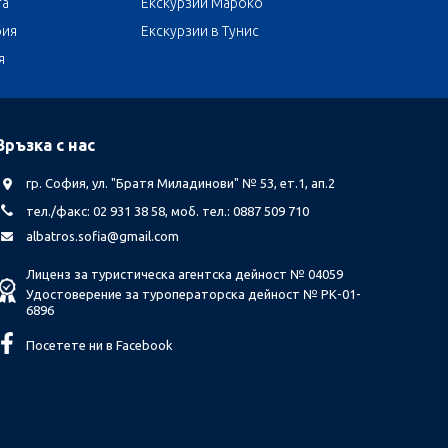
та
Екскурзии Мароко
бия
Екскурзии в Тунис
я
Връзка с нас
гр. София, ул. "Братя Миладинови" № 53, ет.1, ап.2
тел./факс: 02 931 38 58, моб. тел.: 0887 509 710
albatros.sofia@gmail.com
Лиценз за туристическа агентска дейност № 04059
Удостоверение за туроператорска дейност № РК-01-
6896
Посетете ни в Facebook