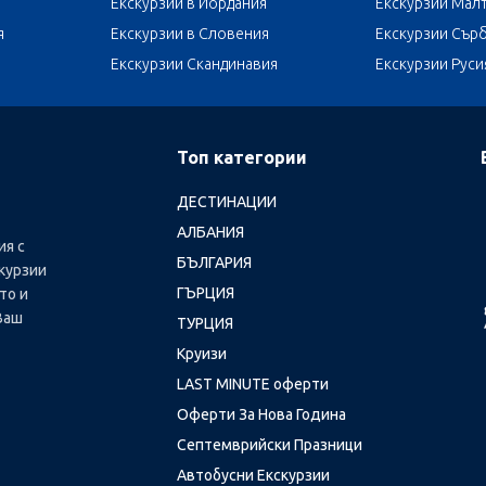
Екскурзии в Йордания
Екскурзии Мал
я
Екскурзии в Словения
Екскурзии Сър
Екскурзии Скандинавия
Екскурзии Руси
Топ категории
ДЕСТИНАЦИИ
АЛБАНИЯ
ия с
БЪЛГАРИЯ
курзии
ГЪРЦИЯ
то и
Ваш
ТУРЦИЯ
Круизи
LAST MINUTE оферти
Оферти За Нова Година
Септемврийски Празници
Автобусни Екскурзии