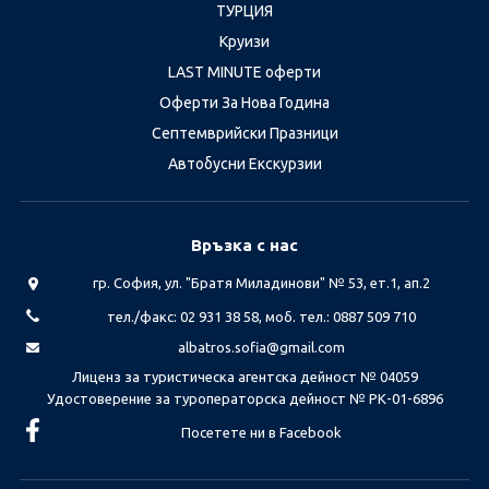
ТУРЦИЯ
Круизи
LAST MINUTE оферти
Оферти За Нова Година
Септемврийски Празници
Автобусни Екскурзии
Връзка с нас
гр. София, ул. "Братя Миладинови" № 53, ет.1, ап.2
тел./факс: 02 931 38 58, моб. тел.: 0887 509 710
albatros.sofia@gmail.com
Лиценз за туристическа агентска дейност № 04059
Удостоверение за туроператорска дейност № РК-01-6896
Посетете ни в Facebook