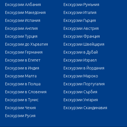
Екскурзии Албания
Екскурзии Румъния
Екскурзии Македония
Екскурзии Италия
Екскурзии Испания
Екскурзии Гърция
Екскурзии Англия
Екскурзии Австрия
Екскурзии Турция
Екскурзии Франция
Екскурзии до Хърватия
Екскурзии Швейцария
Екскурзии Германия
Екскурзии в Дубай
Екскурзии в Египет
Екскурзии Израел
Екскурзии в Индия
Екскурзии в Йордания
Екскурзии Малта
Екскурзии Мароко
Екскурзии в Полша
Екскурзии Португалия
Екскурзии в Словения
Екскурзии Сърбия
Екскурзии в Тунис
Екскурзии Унгария
Екскурзии Чехия
Екскурзии Скандинавия
Екскурзии Русия