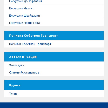
Екскурзии до Хърватия
Екскурзии Чехия
Екскурзии Швейцария
Екскурзии Черна Гора
Почивка Собствен Транспорт
Почивки Собствен Транспорт
Хотели в Гърция
Халкидики
Олимпийска ривиера
Круизи
Тунис