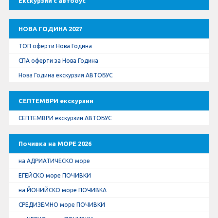
Екскурзии с автобус
Оферти За Нова Година
Септемврийски Празници
НОВА ГОДИНА 2027
ТОП оферти Нова Година
Автобусни Екскурзии
СПА оферти за Нова Година
Албатрос Турс
Нова Година екскурзия АВТОБУС
Документи
СЕПТЕМВРИ екскурзии
СЕПТЕМВРИ екскурзии АВТОБУС
Лични данни
Почивка на МОРЕ 2026
Общи условия
на АДРИАТИЧЕСКО море
Стандартен Формуляр
ЕГЕЙСКО море ПОЧИВКИ
на ЙОНИЙСКО море ПОЧИВКА
КОНТАКТИ
СРЕДИЗЕМНО море ПОЧИВКИ