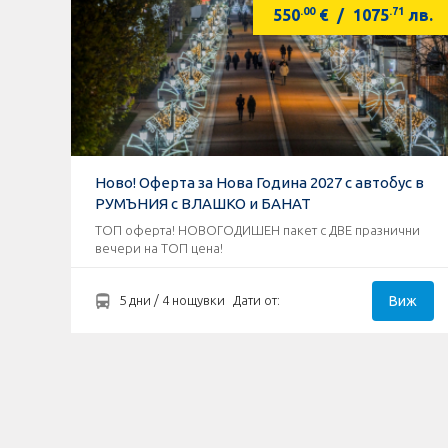
.00
.71
550
€
/
1075
лв.
Ново! Оферта за Нова Година 2027 с автобус в
РУМЪНИЯ с ВЛАШКО и БАНАТ
ТОП оферта! НОВОГОДИШЕН пакет с ДВЕ празнични
вечери на ТОП цена!
Виж
5 дни / 4 нощувки
Дати от: