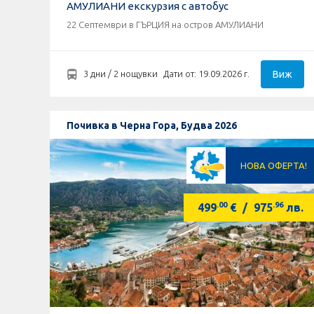
АМУЛИАНИ екскурзия с автобус
22 Септември в ГЪРЦИЯ на остров АМУЛИАНИ
Виж
3 дни / 2 нощувки
Дати от: 19.09.2026 г.
Почивка в Черна Гора, Будва 2026
НОВА ОФЕРТА!
.00
.96
499
€
/
975
лв.