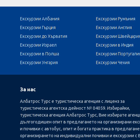
Екскурзии Албания
Екскурзии Румъния
Екскурзии Гърция
Екскурзии Англия
Екскурзии до Хърватия
Екскурзии Швейцари
Екскурзии Израел
Екскурзии в Индия
Екскурзии в Полша
Екскурзии Португали
Екскурзии Унгария
Екскурзии Чехия
За нас
Албатрос Турс е туристическа агенция с лиценз за
туристическа агентска дейност № 04059. Избирайки,
туристическа агенция Албатрос Турс, Вие избирате агенц
дългогодишен опит в предлагането на организирани екс
и почивки с автобус, опит и богата практика в предлагане
организирането на индивидуални почивки и екскурзии с 