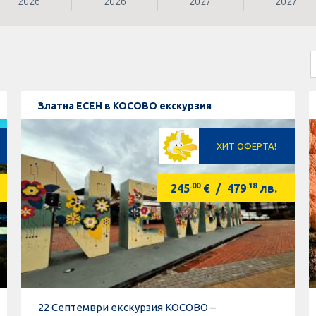
2026
2026
2027
2027
Златна ЕСЕН в КОСОВО екскурзия
ХИТ ОФЕРТА!
.00
.18
245
€
/
479
лв.
22 Септември екскурзия КОСОВО –