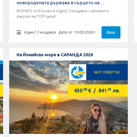
новородената държава в сърцето на
ДАРДАНИЯ !
ВСИЧКО от Косово в 4 дни/ 3 нощувки с вечери и
закуски на ТОП цена!
Виж
4 дни / 3 нощувки
Дати от: 19.09.2026 г.
На Йонийско море в САРАНДА 2026
ХИТ ОФЕРТА!
.00
.01
430
€
/
841
лв.