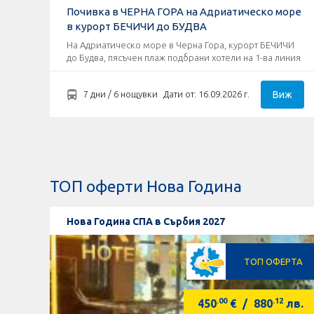
Почивка в ЧЕРНА ГОРА на Адриатическо море
в курорт БЕЧИЧИ до БУДВА
На Адриатическо море в Черна Гора, курорт БЕЧИЧИ
до Будва, пясъчен плаж подбрани хотели на 1-ва линия
Виж
7 дни / 6 нощувки
Дати от: 16.09.2026 г.
ТОП оферти Нова Година
Нова Година СПА в Сърбия 2027
ТОП ОФЕРТА
.00
.12
450
€
/
880
лв.