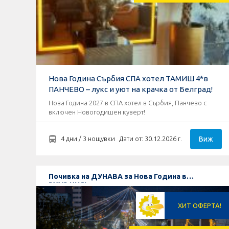
Нова Година Сърбия СПА хотел ТАМИШ 4*в
ПАНЧЕВО – лукс и уют на крачка от Белград!
Нова Година 2027 в СПА хотел в Сърбия, Панчево с
включен Новогодишен куверт!
Виж
4 дни / 3 нощувки
Дати от: 30.12.2026 г.
Почивка на ДУНАВА за Нова Година в
РУМЪНИЯ!
ХИТ ОФЕРТА!