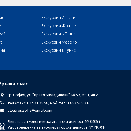
ия
Екскурзии Испания
ия
Екскурзии Франция
бай
Екскурзии в Египет
та
Екскурзии Мароко
бия
Екскурзии в Тунис
я
Връзка с нас
гр. София, ул. "Братя Миладинови" № 53, ет.1, ап.2
тел./факс: 02 931 38 58, моб. тел.: 0887 509 710
albatros.sofia@gmail.com
Лиценз за туристическа агентска дейност № 04059
Удостоверение за туроператорска дейност № РК-01-