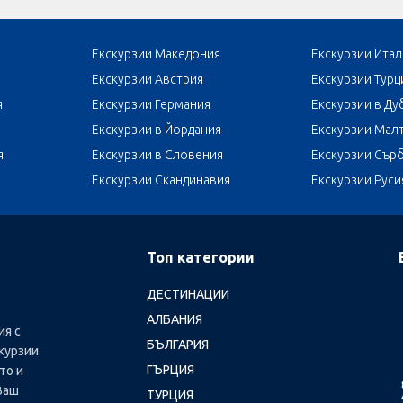
Екскурзии Македония
Екскурзии Итал
Екскурзии Австрия
Екскурзии Турц
я
Екскурзии Германия
Екскурзии в Ду
Екскурзии в Йордания
Екскурзии Мал
я
Екскурзии в Словения
Екскурзии Сър
Екскурзии Скандинавия
Екскурзии Руси
Топ категории
ДЕСТИНАЦИИ
АЛБАНИЯ
ия с
БЪЛГАРИЯ
курзии
ГЪРЦИЯ
то и
Ваш
ТУРЦИЯ