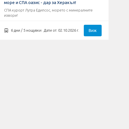
море и СПА оазис - дар за Херакъл!
СПА курорт Лутра Едипсос, морето с минералните
извори!
Виж
6 дни / 5 нощувки
Дати от: 02.10.2026 г.