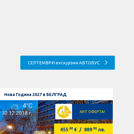
СЕПТЕМВРИ екскурзии АВТОБУС
Нова Година 2027 в БЕЛГРАД
ХИТ ОФЕРТА!
.00
.90
455
€
/
889
лв.