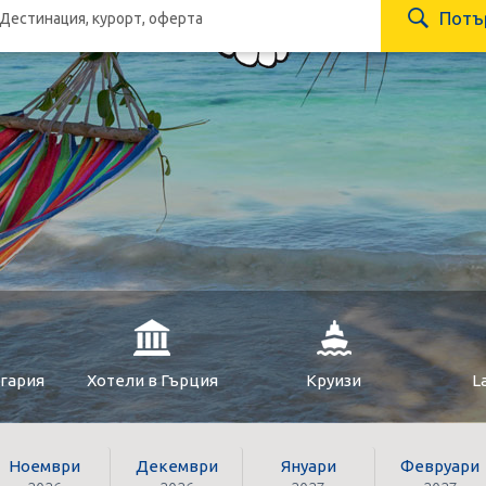
Потъ
лгария
Хотели в Гърция
Круизи
L
Ноември
Декември
Януари
Февруари