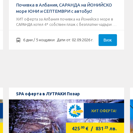
Почивка в Албания, САРАНДА на ЙОНИЙСКО
море ЮНИ и СЕПТЕМВРИ с автобус!
ХИТ оферта за Албания почивка на Йонийско море в
САРАНДА хотел 4* собствен плаж с безплатни чадъри и
шезлонги!
Виж
6 дни / 5 нощувки
Дати от: 02.09.2026 г.
SPA оферта в ЛУТРАКИ Позар
ХИТ ОФЕРТА!
.00
.23
425
€
/
831
лв.