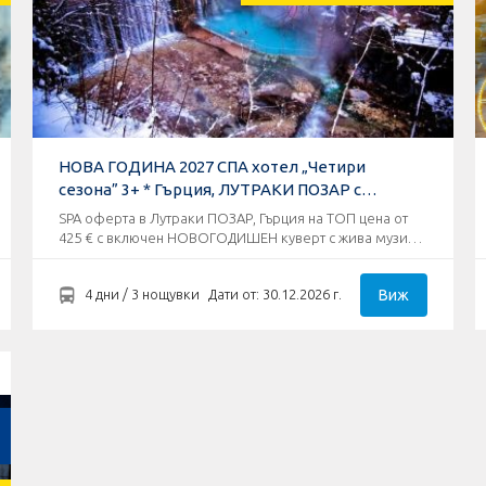
НОВА ГОДИНА 2027 СПА хотел „Четири
сезона” 3+ * Гърция, ЛУТРАКИ ПОЗАР с
КАСТОРИЯ
SPA оферта в Лутраки ПОЗАР, Гърция на ТОП цена от
425 € с включен НОВОГОДИШЕН куверт с жива музика
в любима таверна „O Kalofagas - Kaj Mitre” !
Виж
4 дни / 3 нощувки
Дати от: 30.12.2026 г.