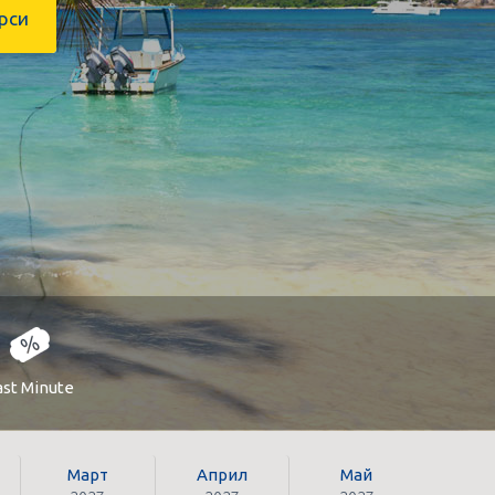
рси
ast Minute
Март
Април
Май