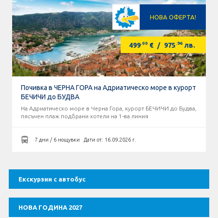
Оферти За Нова Година
НОВА ОФЕРТА!
Септемврийски Празници
.00
.96
499
€
/
975
лв.
Автобусни Екскурзии
Албатрос Турс
Почивка в ЧЕРНА ГОРА на Адриатическо море в курорт
БЕЧИЧИ до БУДВА
Документи
На Адриатическо море в Черна Гора, курорт БЕЧИЧИ до Будва,
пясъчен плаж подбрани хотели на 1-ва линия
Лични данни
7 дни / 6 нощувки
Дати от: 16.09.2026 г.
Общи условия
Стандартен Формуляр
Екскурзии с автобус
КОНТАКТИ
НОВА ГОДИНА 2027