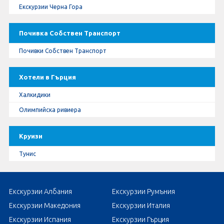
Екскурзии Черна Гора
Почивка Собствен Транспорт
Почивки Собствен Транспорт
Хотели в Гърция
Халкидики
Олимпийска ривиера
Круизи
Тунис
Екскурзии Албания
Екскурзии Румъния
Екскурзии Македония
Екскурзии Италия
Екскурзии Испания
Екскурзии Гърция