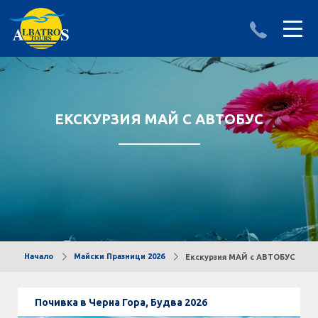
ДЕСТИНАЦИИ
ИЗПРАТИ ЗАПИТВАНЕ
АЛБАНИЯ
ЕКСКУРЗИЯ МАЙ С АВТОБУС
БЪЛГАРИЯ
ГЪРЦИЯ
ТУРЦИЯ
Круизи
Начало
Майски Празници 2026
Екскурзия МАЙ с АВТОБУС
LAST MINUTE оферти
Почивка в Черна Гора, Будва 2026