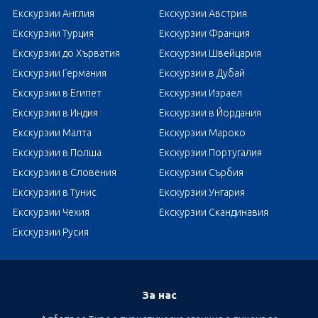
Екскурзии Англия
Екскурзии Австрия
Екскурзии Турция
Екскурзии Франция
Екскурзии до Хърватия
Екскурзии Швейцария
Екскурзии Германия
Екскурзии в Дубай
Екскурзии в Египет
Екскурзии Израел
Екскурзии в Индия
Екскурзии в Йордания
Екскурзии Малта
Екскурзии Мароко
Екскурзии в Полша
Екскурзии Португалия
Екскурзии в Словения
Екскурзии Сърбия
Екскурзии в Тунис
Екскурзии Унгария
Екскурзии Чехия
Екскурзии Скандинавия
Екскурзии Русия
За нас