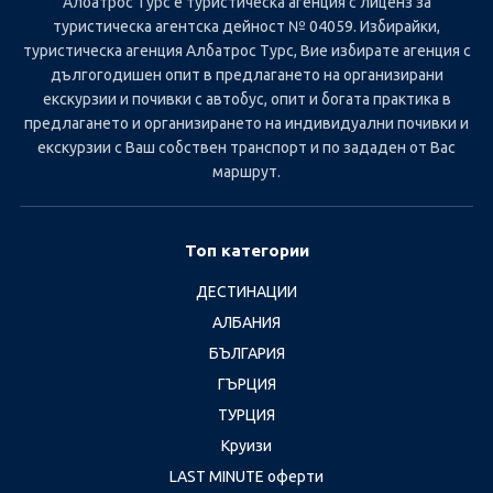
Албатрос Турс е туристическа агенция с лиценз за
туристическа агентска дейност № 04059. Избирайки,
туристическа агенция Албатрос Турс, Вие избирате агенция с
дългогодишен опит в предлагането на организирани
екскурзии и почивки с автобус, опит и богата практика в
предлагането и организирането на индивидуални почивки и
екскурзии с Ваш собствен транспорт и по зададен от Вас
маршрут.
Топ категории
ДЕСТИНАЦИИ
АЛБАНИЯ
БЪЛГАРИЯ
ГЪРЦИЯ
ТУРЦИЯ
Круизи
LAST MINUTE оферти