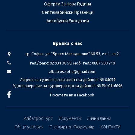
Оферти За Нова Година
Септемврийски Празници
Автобусни Екскурзии
Връзка с нас
гр. София, ул. "Братя Миладинови" № 53, ет.1, ап.2
тел./факс: 02 931 38 58, моб. тел.: 0887 509 710
albatros.sofia@gmail.com
Лиценз за туристическа агентска дейност № 04059
Удостоверение за туроператорска дейност № РК-01-6896
Посетете ни в Facebook
Албатрос Турс
Документи
Лични данни
Общи условия
Стандартен Формуляр
КОНТАКТИ