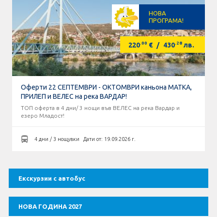
Оферти За Нова Година
НОВА
ПРОГРАМА!
Септемврийски Празници
.00
.28
220
€
/
430
лв.
Автобусни Екскурзии
Албатрос Турс
Оферти 22 СЕПТЕМВРИ - ОКТОМВРИ каньона МАТКА,
ПРИЛЕП и ВЕЛЕС на река ВАРДАР!
Документи
ТОП оферта в 4 дни/ 3 нощи във ВЕЛЕС на река Вардар и
езеро Младост!
Лични данни
4 дни / 3 нощувки
Дати от: 19.09.2026 г.
Общи условия
Стандартен Формуляр
Екскурзии с автобус
КОНТАКТИ
НОВА ГОДИНА 2027