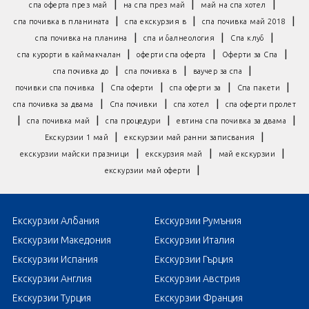
|
|
|
спа оферта през май
на спа през май
май на спа хотел
|
|
|
спа почивка в планината
спа екскурзия в
спа почивка май 2018
|
|
|
спа почивка на планина
спа и балнеология
Спа клуб
|
|
|
спа курорти в каймакчалан
оферти спа оферта
Оферти за Спа
|
|
|
спа почивка до
спа почивка в
ваучер за спа
|
|
|
|
почивки спа почивка
Спа оферти
спа оферти за
Спа пакети
|
|
|
спа почивка за двама
Спа почивки
спа хотел
спа оферти пролет
|
|
|
|
спа почивка май
спа процедури
евтина спа почивка за двама
|
|
Екскурзии 1 май
екскурзии май ранни записвания
|
|
|
екскурзии майски празници
екскурзия май
май екскурзии
|
екскурзии май оферти
Екскурзии Албания
Екскурзии Румъния
Екскурзии Македония
Екскурзии Италия
Екскурзии Испания
Екскурзии Гърция
Екскурзии Англия
Екскурзии Австрия
Екскурзии Турция
Екскурзии Франция