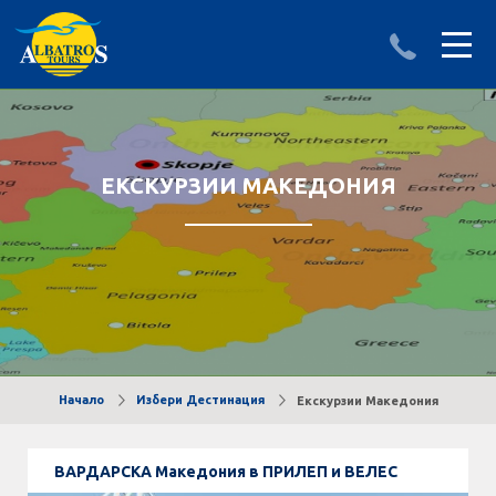
ДЕСТИНАЦИИ
ИЗПРАТИ ЗАПИТВАНЕ
АЛБАНИЯ
ЕКСКУРЗИИ МАКЕДОНИЯ
БЪЛГАРИЯ
ГЪРЦИЯ
ТУРЦИЯ
Круизи
Начало
Избери Дестинация
Екскурзии Македония
LAST MINUTE оферти
ВАРДАРСКА Македония в ПРИЛЕП и ВЕЛЕС