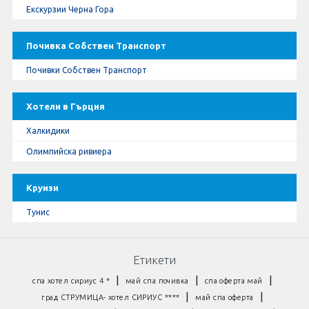
Екскурзии Черна Гора
Почивка Собствен Транспорт
Почивки Собствен Транспорт
Хотели в Гърция
Халкидики
Олимпийска ривиера
Круизи
Тунис
Етикети
|
|
|
спа хотел сириус 4 *
май спа почивка
спа оферта май
|
|
град СТРУМИЦА- хотел СИРИУС ****
май спа оферта