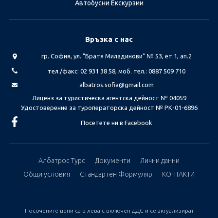
Автобусни Екскурзии
Връзка с нас
гр. София, ул. "Братя Миладинови" № 53, ет.1, ап.2
тел./факс: 02 931 38 58, моб. тел.: 0887 509 710
albatros.sofia@gmail.com
Лиценз за туристическа агентска дейност № 04059
Удостоверение за туроператорска дейност № РК-01-6896
Посетете ни в Facebook
Албатрос Турс
Документи
Лични данни
Общи условия
Стандартен Формуляр
КОНТАКТИ
Посочените цени са в лева с включен ДДС и се актуализират