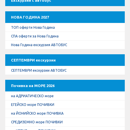
Екскурзии с автобус
Оферти За Нова Година
Септемврийски Празници
НОВА ГОДИНА 2027
ТОП оферти Нова Година
Автобусни Екскурзии
СПА оферти за Нова Година
Албатрос Турс
Нова Година екскурзия АВТОБУС
Документи
СЕПТЕМВРИ екскурзии
СЕПТЕМВРИ екскурзии АВТОБУС
Лични данни
Почивка на МОРЕ 2026
Общи условия
на АДРИАТИЧЕСКО море
Стандартен Формуляр
ЕГЕЙСКО море ПОЧИВКИ
на ЙОНИЙСКО море ПОЧИВКА
КОНТАКТИ
СРЕДИЗЕМНО море ПОЧИВКИ