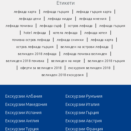
Етикети
|
|
|
лефкада карта
лефкада гърция
лефкада гърция карта
|
|
|
лефкада цени
лефкада нидри
лефкада мнения
|
|
|
лефкада почивка
лефкада сърф
остров лефкада
лефкада гърция
|
|
|
|
hotel лефкада
хотела лефкада
лефкада хотел
|
|
|
почивка остров лефкада
лефкада снимки
лефкада карта
|
|
остров лефкада гърция
великден на острови лефкада
|
|
великден 2018 лефкада
лефкада почивка великден
|
|
великден 2018 почивка
великден на море
великден 2018 гърция
|
|
|
оферти за великден 2018
екскурзия великден 2018
|
великден 2018 екскурзия
Екскурзии Албания
Екскурзии Румъния
Екскурзии Македония
Екскурзии Италия
Екскурзии Испания
Екскурзии Гърция
Екскурзии Англия
Екскурзии Австрия
Екскурзии Турция
Екскурзии Франция