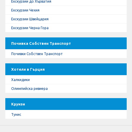
Екскурзии до Хърватия
Екскурзии Чехия
Екскурзии Швейцария
Екскурзии Черна Гора
Почивка Собствен Транспорт
Почивки Собствен Транспорт
Хотели в Гърция
Халкидики
Олимпийска ривиера
Круизи
Тунис