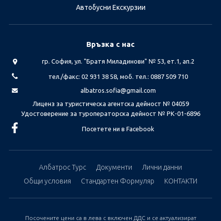
Автобусни Екскурзии
Връзка с нас
гр. София, ул. "Братя Миладинови" № 53, ет.1, ап.2
тел./факс: 02 931 38 58, моб. тел.: 0887 509 710
albatros.sofia@gmail.com
Лиценз за туристическа агентска дейност № 04059
Удостоверение за туроператорска дейност № РК-01-6896
Посетете ни в Facebook
Албатрос Турс
Документи
Лични данни
Общи условия
Стандартен Формуляр
КОНТАКТИ
Посочените цени са в лева с включен ДДС и се актуализират