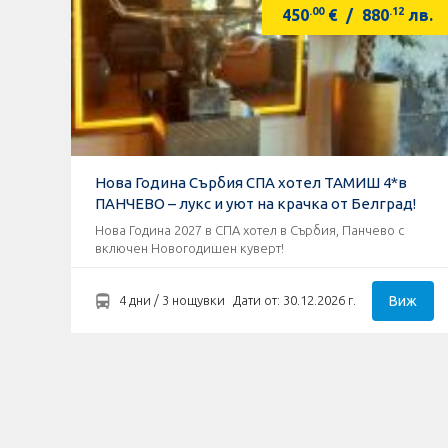
.00
.12
450
€
/
880
лв.
Нова Година Сърбия СПА хотел ТАМИШ 4*в
ПАНЧЕВО – лукс и уют на крачка от Белград!
Нова Година 2027 в СПА хотел в Сърбия, Панчево с
включен Новогодишен куверт!
Виж
4 дни / 3 нощувки
Дати от: 30.12.2026 г.