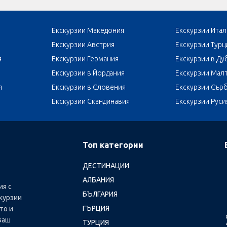
Екскурзии Македония
Екскурзии Итал
Екскурзии Австрия
Екскурзии Турц
я
Екскурзии Германия
Екскурзии в Ду
Екскурзии в Йордания
Екскурзии Мал
я
Екскурзии в Словения
Екскурзии Сър
Екскурзии Скандинавия
Екскурзии Руси
Топ категории
ДЕСТИНАЦИИ
АЛБАНИЯ
ия с
БЪЛГАРИЯ
курзии
ГЪРЦИЯ
то и
Ваш
ТУРЦИЯ