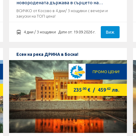
новородената държава в сърцето на
ДАРДАНИЯ !
ВСИЧКО от Косово в 4 дни/ 3 нощувки с вечери и
закуски на ТОП цена!
Виж
4 дни / 3 нощувки
Дати от: 19.09.2026 г.
Есен на река ДРИНА в Босна!
ПРОМО ЦЕНИ!
.00
.62
235
€
/
459
лв.