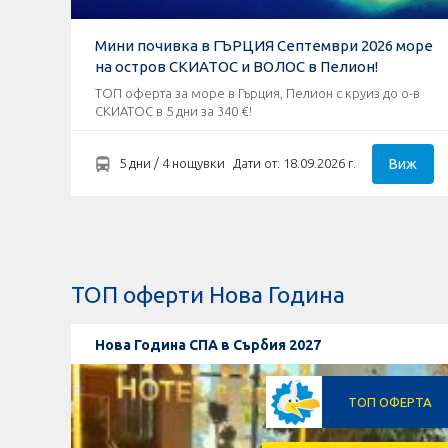
Мини почивка в ГЪРЦИЯ Септември 2026 море
на остров СКИАТОС и ВОЛОС в Пелион!
ТОП оферта за море в Гърция, Пелион с круиз до о-в
СКИАТОС в 5 дни за 340 €!
Виж
5 дни / 4 нощувки
Дати от: 18.09.2026 г.
ТОП оферти Нова Година
Нова Година СПА в Сърбия 2027
ТОП ОФЕРТА