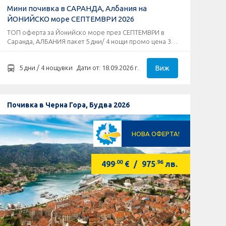
Мини почивка в САРАНДА, Албания на
ЙОНИЙСКО море СЕПТЕМВРИ 2026
ТОП оферта за Йонийско море през СЕПТЕМВРИ в
Саранда, АЛБАНИЯ пакет 5 дни/ 4 нощи промо цена 335
евро!
Виж
5 дни / 4 нощувки
Дати от: 18.09.2026 г.
Почивка в Черна Гора, Будва 2026
НОВА ОФЕРТА!
.00
.96
499
€
/
975
лв.