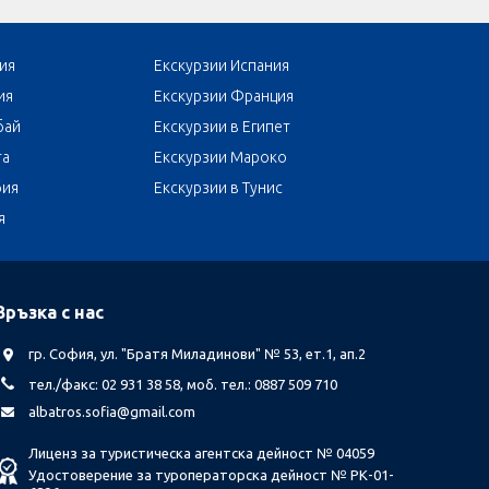
ия
Екскурзии Испания
ия
Екскурзии Франция
бай
Екскурзии в Египет
та
Екскурзии Мароко
бия
Екскурзии в Тунис
я
Връзка с нас
гр. София, ул. "Братя Миладинови" № 53, ет.1, ап.2
тел./факс: 02 931 38 58, моб. тел.: 0887 509 710
albatros.sofia@gmail.com
Лиценз за туристическа агентска дейност № 04059
Удостоверение за туроператорска дейност № РК-01-