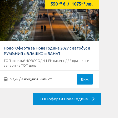
.00
.71
550
€
/
1075
лв.
Ново! Оферта за Нова Година 2027 с автобус в
РУМЪНИЯ с ВЛАШКО и БАНАТ
ТОП оферта! НОВОГОДИШЕН пакет с ДВЕ празнични
вечери на ТОП цена!
Виж
5 дни / 4 нощувки
Дати от:
ТОП оферти Нова Година