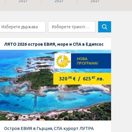
2027
2027
2027
ЛЯТО 2026 остров ЕВИЯ, море и СПА в Едипсос
НОВА
ПРОГРАМА!
.00
.87
320
€
/
625
лв.
Остров ЕВИЯ в Гърция, СПА курорт ЛУТРА