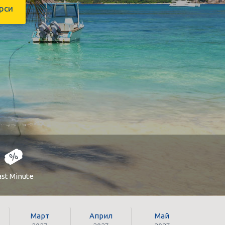
рси
ast Minute
Март
Април
Май