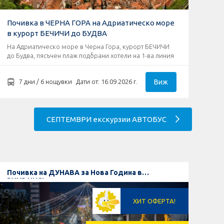
Почивка в ЧЕРНА ГОРА на Адриатическо море
в курорт БЕЧИЧИ до БУДВА
На Адриатическо море в Черна Гора, курорт БЕЧИЧИ
до Будва, пясъчен плаж подбрани хотели на 1-ва линия
Виж
7 дни / 6 нощувки
Дати от: 16.09.2026 г.
СЕПТЕМВРИ екскурзии АВТОБУС
Почивка на ДУНАВА за Нова Година в
РУМЪНИЯ!
ХИТ ОФЕРТА!