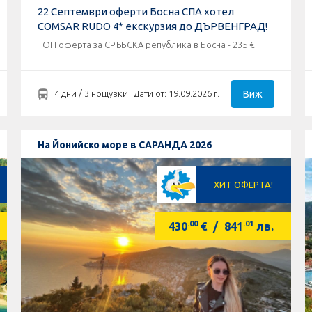
22 Септември оферти Босна СПА хотел
COMSAR RUDO 4* екскурзия до ДЪРВЕНГРАД!
ТОП оферта за СРЪБСКА република в Босна - 235 €!
Виж
4 дни / 3 нощувки
Дати от: 19.09.2026 г.
На Йонийско море в САРАНДА 2026
ХИТ ОФЕРТА!
.00
.01
430
€
/
841
лв.