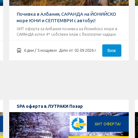
Почивка в Албания, САРАНДА на ЙОНИЙСКО
море ЮНИ и СЕПТЕМВРИ с автобус!
ХИТ оферта за Албания почивка на Йонийско море в
САРАНДА хотел 4* собствен плаж с безплатни чадъри и
шезлонги!
Виж
6 дни / 5 нощувки
Дати от: 02.09.2026 г.
SPA оферта в ЛУТРАКИ Позар
ХИТ ОФЕРТА!