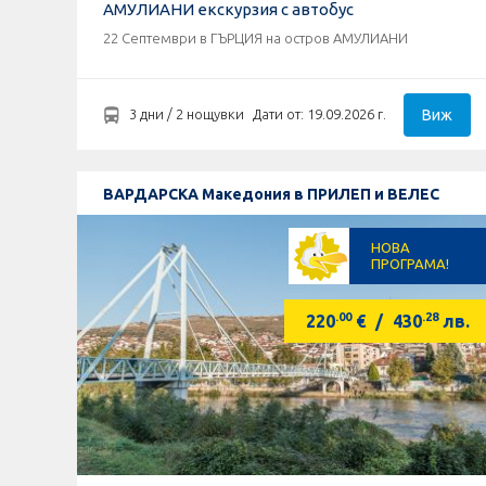
АМУЛИАНИ екскурзия с автобус
22 Септември в ГЪРЦИЯ на остров АМУЛИАНИ
Виж
3 дни / 2 нощувки
Дати от: 19.09.2026 г.
ВАРДАРСКА Македония в ПРИЛЕП и ВЕЛЕС
НОВА
ПРОГРАМА!
.00
.28
220
€
/
430
лв.