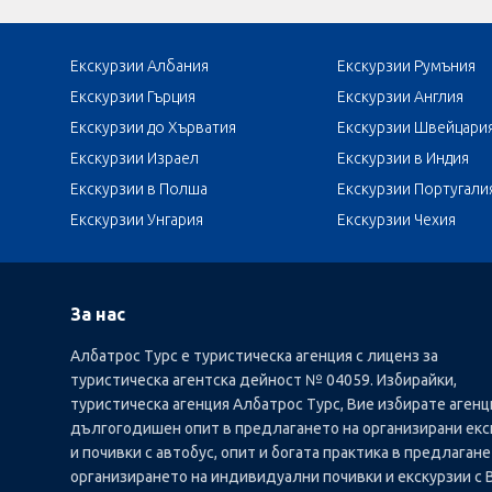
Екскурзии Албания
Екскурзии Румъния
Екскурзии Гърция
Екскурзии Англия
Екскурзии до Хърватия
Екскурзии Швейцари
Екскурзии Израел
Екскурзии в Индия
Екскурзии в Полша
Екскурзии Португали
Екскурзии Унгария
Екскурзии Чехия
За нас
Албатрос Турс е туристическа агенция с лиценз за
туристическа агентска дейност № 04059. Избирайки,
туристическа агенция Албатрос Турс, Вие избирате агенц
дългогодишен опит в предлагането на организирани екс
и почивки с автобус, опит и богата практика в предлагане
организирането на индивидуални почивки и екскурзии с 