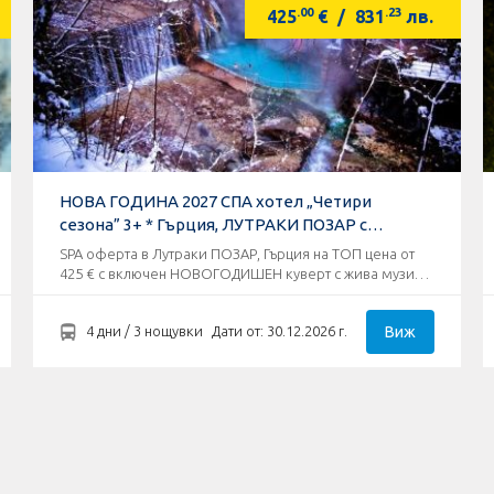
.00
.23
425
€
/
831
лв.
НОВА ГОДИНА 2027 СПА хотел „Четири
сезона” 3+ * Гърция, ЛУТРАКИ ПОЗАР с
КАСТОРИЯ
SPA оферта в Лутраки ПОЗАР, Гърция на ТОП цена от
425 € с включен НОВОГОДИШЕН куверт с жива музика
в любима таверна „O Kalofagas - Kaj Mitre” !
Виж
4 дни / 3 нощувки
Дати от: 30.12.2026 г.