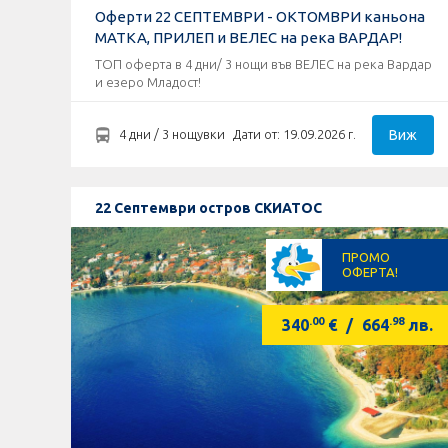
Оферти 22 СЕПТЕМВРИ - ОКТОМВРИ каньона
МАТКА, ПРИЛЕП и ВЕЛЕС на река ВАРДАР!
ТОП оферта в 4 дни/ 3 нощи във ВЕЛЕС на река Вардар
и езеро Младост!
Виж
4 дни / 3 нощувки
Дати от: 19.09.2026 г.
22 Септември остров СКИАТОС
ПРОМО
ОФЕРТА!
.00
.98
340
€
/
664
лв.