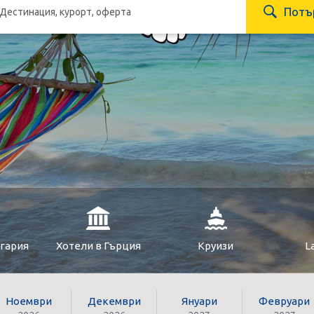
Потъ
лгария
Хотели в Гърция
Круизи
L
Ноември
Декември
Януари
Февруари