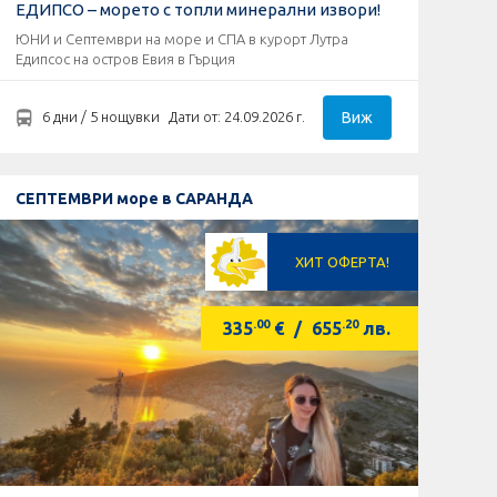
ЕДИПСО – морето с топли минерални извори!
ЮНИ и Септември на море и СПА в курорт Лутра
Едипсос на остров Евия в Гърция
Виж
6 дни / 5 нощувки
Дати от: 24.09.2026 г.
СЕПТЕМВРИ море в САРАНДА
ХИТ ОФЕРТА!
.00
.20
335
€
/
655
лв.