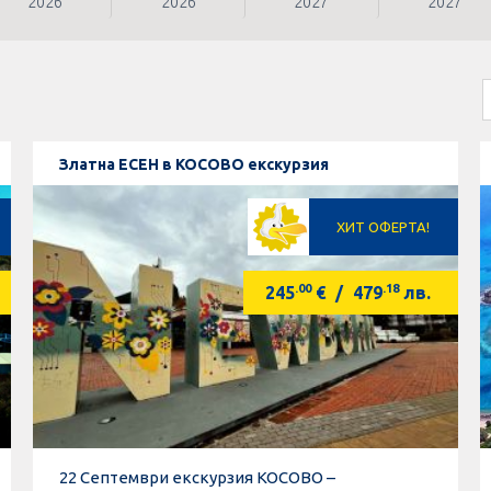
2026
2026
2027
2027
Златна ЕСЕН в КОСОВО екскурзия
ХИТ ОФЕРТА!
.00
.18
245
€
/
479
лв.
22 Септември екскурзия КОСОВО –