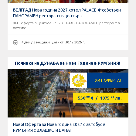
БЕЛГРАД Нова година 2027 хотел PALACE 4*собствен
ПАНОРАМЕН ресторант в центъра!
ХИТ оферта в центъра на БЕЛГРАД - ПАНОРАМЕН ресторант в
хотела!
4 дни / 3 нощувки
Дати от: 30.12.2026 г.
Почивка на ДУНАВА за Нова Година в РУМЪНИЯ!
ХИТ ОФЕРТА!
.00
.71
550
€
/
1075
лв.
Ново! Оферта за Нова Година 2027 с автобус в
РУМЪНИЯ с ВЛАШКО и БАНАТ