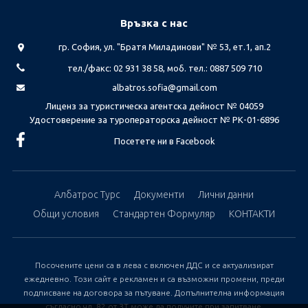
Връзка с нас
гр. София, ул. "Братя Миладинови" № 53, ет.1, ап.2
тел./факс: 02 931 38 58, моб. тел.: 0887 509 710
albatros.sofia@gmail.com
Лиценз за туристическа агентска дейност № 04059
Удостоверение за туроператорска дейност № РК-01-6896
Посетете ни в Facebook
Албатрос Турс
Документи
Лични данни
Общи условия
Стандартен Формуляр
КОНТАКТИ
Посочените цени са в лева с включен ДДС и се актуализират
ежедневно. Този сайт е рекламен и са възможни промени, преди
подписване на договора за пътуване. Допълнителна информация
съгласно чл. 82 от ЗТ може да получите при запитване.