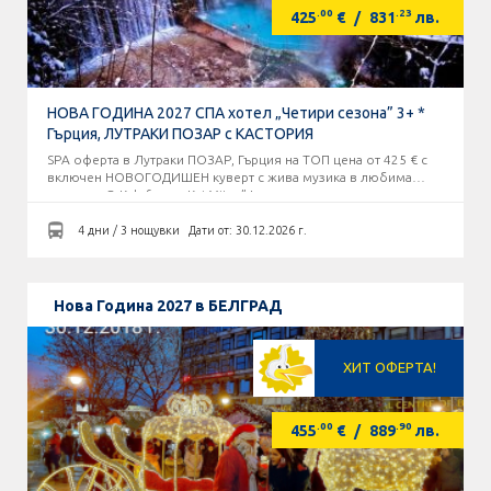
.00
.23
425
€
/
831
лв.
НОВА ГОДИНА 2027 СПА хотел „Четири сезона” 3+ *
Гърция, ЛУТРАКИ ПОЗАР с КАСТОРИЯ
SPA оферта в Лутраки ПОЗАР, Гърция на ТОП цена от 425 € с
включен НОВОГОДИШЕН куверт с жива музика в любима
таверна „O Kalofagas - Kaj Mitre” !
4 дни / 3 нощувки
Дати от: 30.12.2026 г.
Нова Година 2027 в БЕЛГРАД
ХИТ ОФЕРТА!
.00
.90
455
€
/
889
лв.