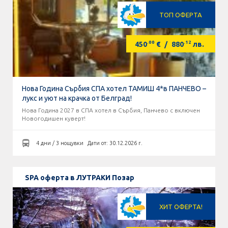
ТОП ОФЕРТА
.00
.12
450
€
/
880
лв.
Нова Година Сърбия СПА хотел ТАМИШ 4*в ПАНЧЕВО –
лукс и уют на крачка от Белград!
Нова Година 2027 в СПА хотел в Сърбия, Панчево с включен
Новогодишен куверт!
4 дни / 3 нощувки
Дати от: 30.12.2026 г.
SPA оферта в ЛУТРАКИ Позар
ХИТ ОФЕРТА!