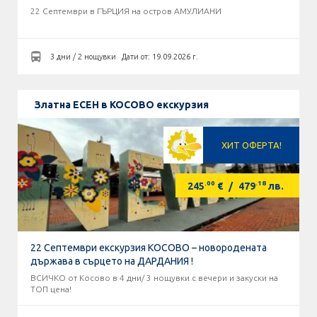
22 Септември в ГЪРЦИЯ на остров АМУЛИАНИ
3 дни / 2 нощувки
Дати от: 19.09.2026 г.
Златна ЕСЕН в КОСОВО екскурзия
ХИТ ОФЕРТА!
.00
.18
245
€
/
479
лв.
22 Септември екскурзия КОСОВО – новородената
държава в сърцето на ДАРДАНИЯ !
ВСИЧКО от Косово в 4 дни/ 3 нощувки с вечери и закуски на
ТОП цена!