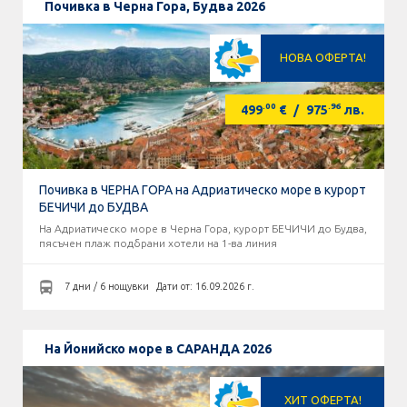
Почивка в Черна Гора, Будва 2026
НОВА ОФЕРТА!
.00
.96
499
€
/
975
лв.
Почивка в ЧЕРНА ГОРА на Адриатическо море в курорт
БЕЧИЧИ до БУДВА
На Адриатическо море в Черна Гора, курорт БЕЧИЧИ до Будва,
пясъчен плаж подбрани хотели на 1-ва линия
7 дни / 6 нощувки
Дати от: 16.09.2026 г.
На Йонийско море в САРАНДА 2026
ХИТ ОФЕРТА!