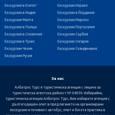
Екскурзии в Египет
Екскурзии Израел
Екскурзии в Индия
Екскурзии в Йордания
Екскурзии Малта
Екскурзии Мароко
Екскурзии в Полша
Екскурзии Португалия
Екскурзии в Словения
Екскурзии Сърбия
Екскурзии в Тунис
Екскурзии Унгария
Екскурзии Чехия
Екскурзии Скандинавия
Екскурзии Русия
За нас
Албатрос Турс е туристическа агенция с лиценз за
туристическа агентска дейност № 04059. Избирайки,
туристическа агенция Албатрос Турс, Вие избирате агенция с
дългогодишен опит в предлагането на организирани
екскурзии и почивки с автобус, опит и богата практика в