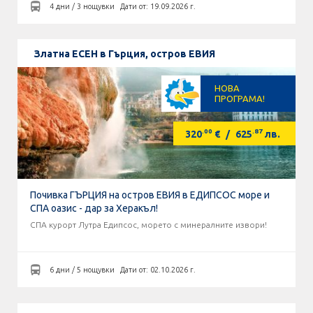
4 дни / 3 нощувки
Дати от: 19.09.2026 г.
Златна ЕСЕН в Гърция, остров ЕВИЯ
НОВА
ПРОГРАМА!
.00
.87
320
€
/
625
лв.
Почивка ГЪРЦИЯ на остров ЕВИЯ в ЕДИПСОС море и
СПА оазис - дар за Херакъл!
СПА курорт Лутра Едипсос, морето с минералните извори!
6 дни / 5 нощувки
Дати от: 02.10.2026 г.