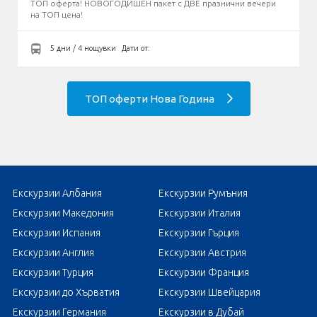
ТОП оферта! НОВОГОДИШЕН пакет с ДВЕ празнични вечери
на ТОП цена!
5 дни / 4 нощувки
Дати от:
ТОП оферти Нова Година
Екскурзии Албания
Екскурзии Румъния
Екскурзии Македония
Екскурзии Италия
Екскурзии Испания
Екскурзии Гърция
Екскурзии Англия
Екскурзии Австрия
Екскурзии Турция
Екскурзии Франция
Екскурзии до Хърватия
Екскурзии Швейцария
Екскурзии Германия
Екскурзии в Дубай