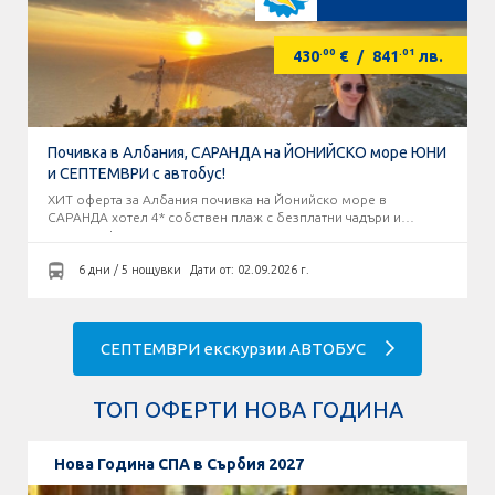
.00
.01
430
€
/
841
лв.
Почивка в Албания, САРАНДА на ЙОНИЙСКО море ЮНИ
и СЕПТЕМВРИ с автобус!
ХИТ оферта за Албания почивка на Йонийско море в
САРАНДА хотел 4* собствен плаж с безплатни чадъри и
шезлонги!
6 дни / 5 нощувки
Дати от: 02.09.2026 г.
СЕПТЕМВРИ екскурзии АВТОБУС
ТОП ОФЕРТИ НОВА ГОДИНА
Нова Година СПА в Сърбия 2027