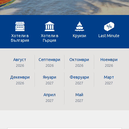
Оферти За Нова Година
Септемврийски Празници
Автобусни Екскурзии
Хотели в
Хотели в
Круизи
Last Minute
България
Гърция
Албатрос Турс
Документи
Август
Септември
Октомври
Ноември
2026
2026
2026
2026
Лични данни
Декември
Януари
Февруари
Март
2026
2027
2027
2027
Общи условия
Април
Май
2027
2027
Стандартен Формуляр
КОНТАКТИ