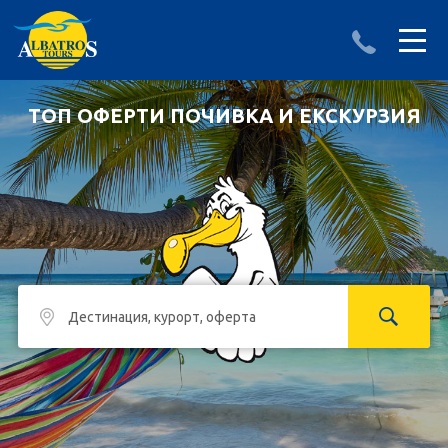
ДЕСТИНАЦИИ
ИЗПРАТИ ЗАПИТВАНЕ
ТОП ОФЕРТИ ПОЧИВКА И ЕКСКУРЗИЯ
АЛБАНИЯ
БЪЛГАРИЯ
ГЪРЦИЯ
ТУРЦИЯ
Круизи
LAST MINUTE оферти