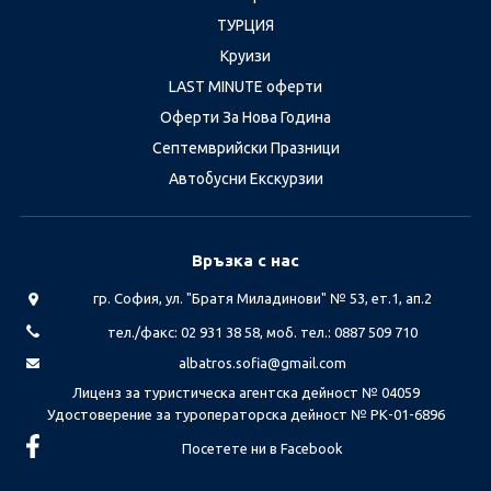
ТУРЦИЯ
Круизи
LAST MINUTE оферти
Оферти За Нова Година
Септемврийски Празници
Автобусни Екскурзии
Връзка с нас
гр. София, ул. "Братя Миладинови" № 53, ет.1, ап.2
тел./факс: 02 931 38 58, моб. тел.: 0887 509 710
albatros.sofia@gmail.com
Лиценз за туристическа агентска дейност № 04059
Удостоверение за туроператорска дейност № РК-01-6896
Посетете ни в Facebook