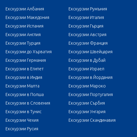
Екскурзии Албания
Екскурзии Румъния
Екскурзии Македония
Екскурзии Италия
Екскурзии Испания
Екскурзии Гърция
Екскурзии Англия
Екскурзии Австрия
Екскурзии Турция
Екскурзии Франция
Екскурзии до Хърватия
Екскурзии Швейцария
Екскурзии Германия
Екскурзии в Дубай
Екскурзии в Египет
Екскурзии Израел
Екскурзии в Индия
Екскурзии в Йордания
Екскурзии Малта
Екскурзии Мароко
Екскурзии в Полша
Екскурзии Португалия
Екскурзии в Словения
Екскурзии Сърбия
Екскурзии в Тунис
Екскурзии Унгария
Екскурзии Чехия
Екскурзии Скандинавия
Екскурзии Русия