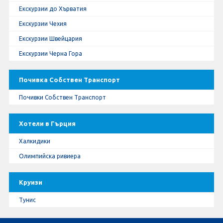
Екскурзии до Хърватия
Екскурзии Чехия
Екскурзии Швейцария
Екскурзии Черна Гора
Почивка Собствен Транспорт
Почивки Собствен Транспорт
Хотели в Гърция
Халкидики
Олимпийска ривиера
Круизи
Тунис