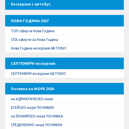
Оферти За Нова Година
Екскурзии с автобус
Септемврийски Празници
НОВА ГОДИНА 2027
Автобусни Екскурзии
ТОП оферти Нова Година
СПА оферти за Нова Година
Албатрос Турс
Нова Година екскурзия АВТОБУС
Документи
СЕПТЕМВРИ екскурзии
Лични данни
СЕПТЕМВРИ екскурзии АВТОБУС
Общи условия
Почивка на МОРЕ 2026
на АДРИАТИЧЕСКО море
Стандартен Формуляр
ЕГЕЙСКО море ПОЧИВКИ
на ЙОНИЙСКО море ПОЧИВКА
КОНТАКТИ
СРЕДИЗЕМНО море ПОЧИВКИ