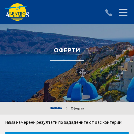
ДЕСТИНАЦИИ
ИЗПРАТИ ЗАПИТВАНЕ
АЛБАНИЯ
ОФЕРТИ
БЪЛГАРИЯ
ГЪРЦИЯ
ТУРЦИЯ
Круизи
Начало
Оферти
LAST MINUTE оферти
Няма намерени резултати по зададените от Вас критерии!