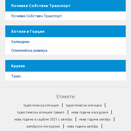
Почивка Собствен Транспорт
Почивки Собствен Транспорт
Хотели в Гърция
Халкидики
Олимпийска ривиера
Круизи
Тунис
Етикети
|
|
туристическа агенция
туристически агенции
|
|
туристическа агенция травел
нова година екскурзия
|
|
нова година в сърбия 2021 с автобус
нова година автобус
|
|
автобусни екскурзии
нова година автобус