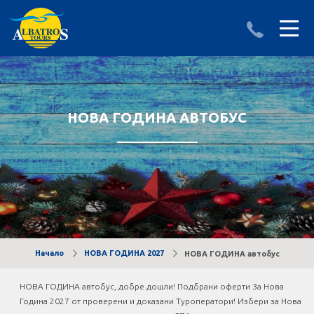
ДЕСТИНАЦИИ
ИЗПРАТИ ЗАПИТВАНЕ
АЛБАНИЯ
НОВА ГОДИНА АВТОБУС
БЪЛГАРИЯ
ГЪРЦИЯ
ТУРЦИЯ
Круизи
Начало
НОВА ГОДИНА 2027
НОВА ГОДИНА автобус
LAST MINUTE оферти
НОВА ГОДИНА автобус, добре дошли! Подбрани оферти За Нова
Година 2027 от проверени и доказани Туроператори! Избери за Нова