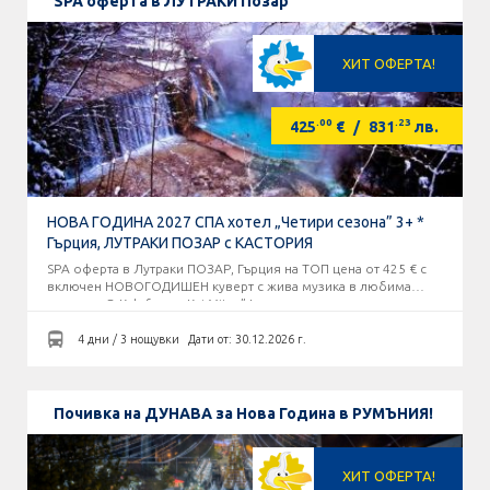
SPA оферта в ЛУТРАКИ Позар
ХИТ ОФЕРТА!
.00
.23
425
€
/
831
лв.
НОВА ГОДИНА 2027 СПА хотел „Четири сезона” 3+ *
Гърция, ЛУТРАКИ ПОЗАР с КАСТОРИЯ
SPA оферта в Лутраки ПОЗАР, Гърция на ТОП цена от 425 € с
включен НОВОГОДИШЕН куверт с жива музика в любима
таверна „O Kalofagas - Kaj Mitre” !
4 дни / 3 нощувки
Дати от: 30.12.2026 г.
Почивка на ДУНАВА за Нова Година в РУМЪНИЯ!
ХИТ ОФЕРТА!