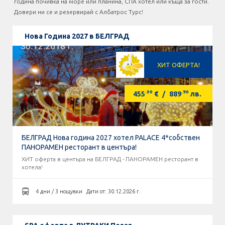
година почивка на море или планина, СПА хотел или къща за гости.
Оферти За Нова Година
Довери ни се и резервирай с Албатрос Турс!
Септемврийски Празници
Нова Година 2027 в БЕЛГРАД
Автобусни Екскурзии
ХИТ ОФЕРТА!
Албатрос Турс
.00
.90
455
€
/
889
лв.
Документи
Лични данни
БЕЛГРАД Нова година 2027 хотел PALACE 4*собствен
ПАНОРАМЕН ресторант в центъра!
Общи условия
ХИТ оферта в центъра на БЕЛГРАД - ПАНОРАМЕН ресторант в
хотела!
Стандартен Формуляр
4 дни / 3 нощувки
Дати от: 30.12.2026 г.
КОНТАКТИ