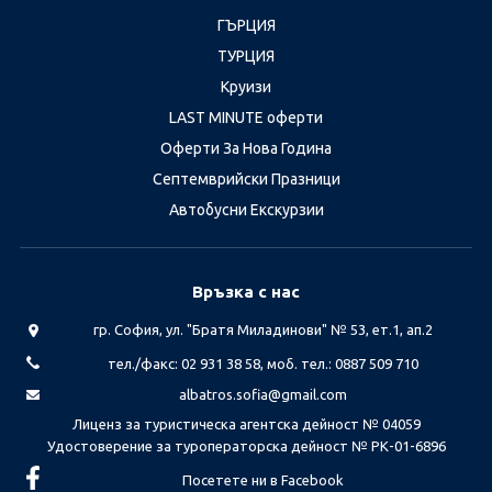
ГЪРЦИЯ
ТУРЦИЯ
Круизи
LAST MINUTE оферти
Оферти За Нова Година
Септемврийски Празници
Автобусни Екскурзии
Връзка с нас
гр. София, ул. "Братя Миладинови" № 53, ет.1, ап.2
тел./факс: 02 931 38 58, моб. тел.: 0887 509 710
albatros.sofia@gmail.com
Лиценз за туристическа агентска дейност № 04059
Удостоверение за туроператорска дейност № РК-01-6896
Посетете ни в Facebook