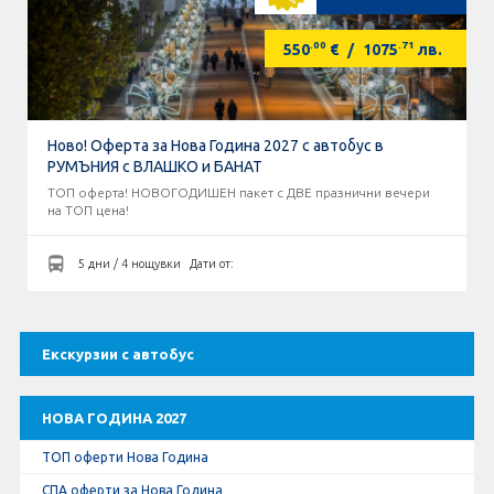
.00
.71
550
€
/
1075
лв.
Ново! Оферта за Нова Година 2027 с автобус в
РУМЪНИЯ с ВЛАШКО и БАНАТ
ТОП оферта! НОВОГОДИШЕН пакет с ДВЕ празнични вечери
на ТОП цена!
5 дни / 4 нощувки
Дати от:
Екскурзии с автобус
НОВА ГОДИНА 2027
ТОП оферти Нова Година
СПА оферти за Нова Година