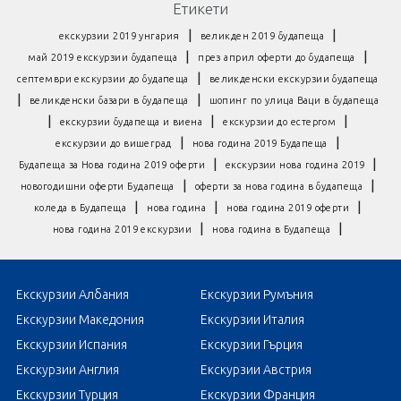
Етикети
|
|
екскурзии 2019 унгария
великден 2019 будапеща
|
|
май 2019 екскурзии будапеща
през април оферти до будапеща
|
септември екскурзии до будапеща
великденски екскурзии будапеща
|
|
великденски базари в будапеща
шопинг по улица Ваци в будапеща
|
|
|
екскурзии будапеща и виена
екскурзии до естергом
|
|
екскурзии до вишеград
нова година 2019 Будапеща
|
|
Будапеща за Нова година 2019 оферти
екскурзии нова година 2019
|
|
новогодишни оферти Будапеща
оферти за нова година в будапеща
|
|
|
коледа в Будапеща
нова година
нова година 2019 оферти
|
|
нова година 2019 екскурзии
нова година в Будапеща
Екскурзии Албания
Екскурзии Румъния
Екскурзии Македония
Екскурзии Италия
Екскурзии Испания
Екскурзии Гърция
Екскурзии Англия
Екскурзии Австрия
Екскурзии Турция
Екскурзии Франция