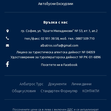
Автобусни Екскурзии
Връзка с нас
гр. София, ул. "Братя Миладинови" № 53, ет.1, ап.2
тел./факс: 02 931 38 58, моб. тел.: 0887 509 710
albatros.sofia@gmail.com
Лиценз за туристическа агентска дейност № 04059
Удостоверение за туроператорска дейност № РК-01-6896
Посетете ни в Facebook
Албатрос Турс
Документи
Лични данни
Общи условия
Стандартен Формуляр
КОНТАКТИ
Посочените цени са в лева с включен ДДС и се актуализират