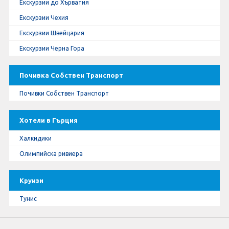
Екскурзии до Хърватия
Екскурзии Чехия
Екскурзии Швейцария
Екскурзии Черна Гора
Почивка Собствен Транспорт
Почивки Собствен Транспорт
Хотели в Гърция
Халкидики
Олимпийска ривиера
Круизи
Тунис