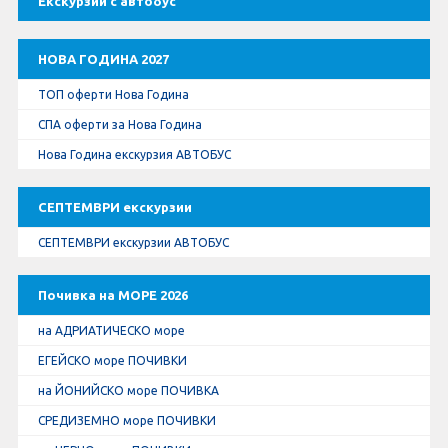
Екскурзии с автобус
Оферти За Нова Година
Септемврийски Празници
НОВА ГОДИНА 2027
ТОП оферти Нова Година
Автобусни Екскурзии
СПА оферти за Нова Година
Албатрос Турс
Нова Година екскурзия АВТОБУС
Документи
СЕПТЕМВРИ екскурзии
СЕПТЕМВРИ екскурзии АВТОБУС
Лични данни
Почивка на МОРЕ 2026
Общи условия
на АДРИАТИЧЕСКО море
Стандартен Формуляр
ЕГЕЙСКО море ПОЧИВКИ
на ЙОНИЙСКО море ПОЧИВКА
КОНТАКТИ
СРЕДИЗЕМНО море ПОЧИВКИ