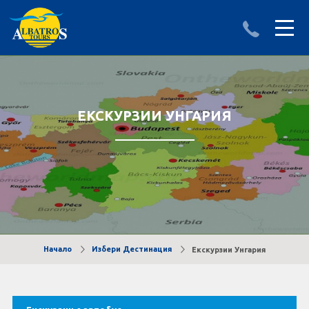
ДЕСТИНАЦИИ
ИЗПРАТИ ЗАПИТВАНЕ
АЛБАНИЯ
ЕКСКУРЗИИ УНГАРИЯ
БЪЛГАРИЯ
ГЪРЦИЯ
ТУРЦИЯ
Круизи
Начало
Избери Дестинация
Екскурзии Унгария
LAST MINUTE оферти