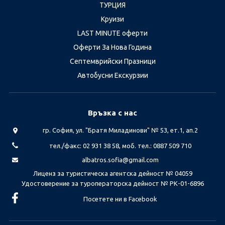
ТУРЦИЯ
Круизи
LAST MINUTE оферти
Оферти За Нова Година
Септемврийски Празници
Автобусни Екскурзии
Връзка с нас
гр. София, ул. "Братя Миладинови" № 53, ет.1, ап.2
тел./факс: 02 931 38 58, моб. тел.: 0887 509 710
albatros.sofia@gmail.com
Лиценз за туристическа агентска дейност № 04059
Удостоверение за туроператорска дейност № РК-01-6896
Посетете ни в Facebook