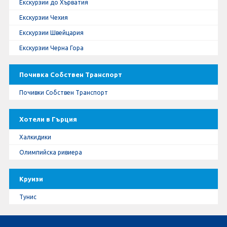
Екскурзии до Хърватия
Екскурзии Чехия
Екскурзии Швейцария
Екскурзии Черна Гора
Почивка Собствен Транспорт
Почивки Собствен Транспорт
Хотели в Гърция
Халкидики
Олимпийска ривиера
Круизи
Тунис