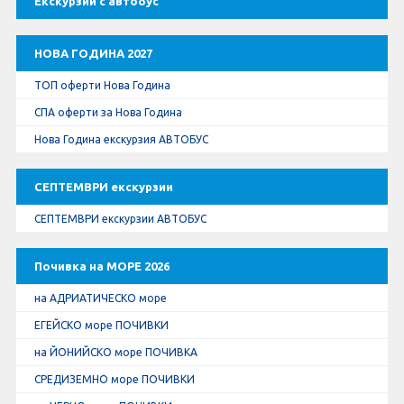
Екскурзии с автобус
Оферти За Нова Година
Септемврийски Празници
НОВА ГОДИНА 2027
ТОП оферти Нова Година
Автобусни Екскурзии
СПА оферти за Нова Година
Албатрос Турс
Нова Година екскурзия АВТОБУС
Документи
СЕПТЕМВРИ екскурзии
СЕПТЕМВРИ екскурзии АВТОБУС
Лични данни
Почивка на МОРЕ 2026
Общи условия
на АДРИАТИЧЕСКО море
Стандартен Формуляр
ЕГЕЙСКО море ПОЧИВКИ
на ЙОНИЙСКО море ПОЧИВКА
КОНТАКТИ
СРЕДИЗЕМНО море ПОЧИВКИ