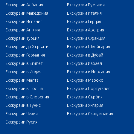
Екскурзии Албания
Екскурзии Румъния
Екскурзии Македония
Екскурзии Италия
Екскурзии Испания
Екскурзии Гърция
Екскурзии Англия
Екскурзии Австрия
Екскурзии Турция
Екскурзии Франция
Екскурзии до Хърватия
Екскурзии Швейцария
Екскурзии Германия
Екскурзии в Дубай
Екскурзии в Египет
Екскурзии Израел
Екскурзии в Индия
Екскурзии в Йордания
Екскурзии Малта
Екскурзии Мароко
Екскурзии в Полша
Екскурзии Португалия
Екскурзии в Словения
Екскурзии Сърбия
Екскурзии в Тунис
Екскурзии Унгария
Екскурзии Чехия
Екскурзии Скандинавия
Екскурзии Русия