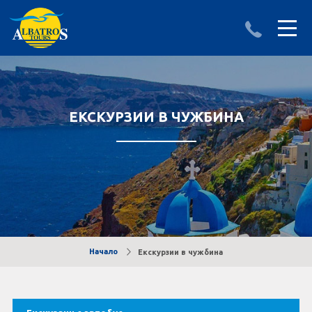
ДЕСТИНАЦИИ
ИЗПРАТИ ЗАПИТВАНЕ
АЛБАНИЯ
ЕКСКУРЗИИ В ЧУЖБИНА
БЪЛГАРИЯ
ГЪРЦИЯ
ТУРЦИЯ
Круизи
Начало
Екскурзии в чужбина
LAST MINUTE оферти