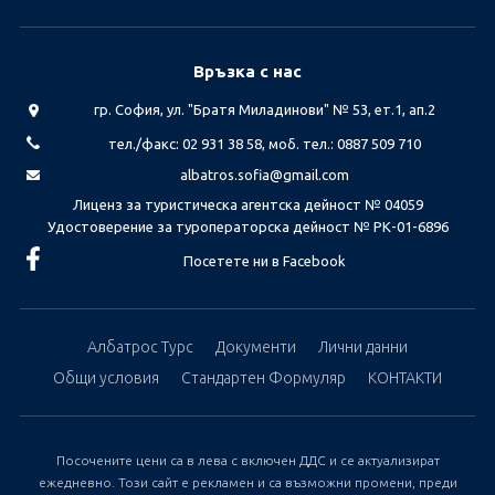
Връзка с нас
гр. София, ул. "Братя Миладинови" № 53, ет.1, ап.2
тел./факс: 02 931 38 58, моб. тел.: 0887 509 710
albatros.sofia@gmail.com
Лиценз за туристическа агентска дейност № 04059
Удостоверение за туроператорска дейност № РК-01-6896
Посетете ни в Facebook
Албатрос Турс
Документи
Лични данни
Общи условия
Стандартен Формуляр
КОНТАКТИ
Посочените цени са в лева с включен ДДС и се актуализират
ежедневно. Този сайт е рекламен и са възможни промени, преди