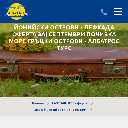
ЙОНИЙСКИ ОСТРОВИ - ЛЕФКАДА
ДЕСТИНАЦИИ
ИЗПРАТИ ЗАПИТВАНЕ
ОФЕРТА ЗА| СЕПТЕМВРИ ПОЧИВКА
МОРЕ ГРЪЦКИ ОСТРОВИ - АЛБАТРОС
АЛБАНИЯ
ТУРС
БЪЛГАРИЯ
ГЪРЦИЯ
ТУРЦИЯ
Круизи
Начало
LAST MINUTE оферти
Last Minute оферти СЕПТЕМВРИ
LAST MINUTE оферти