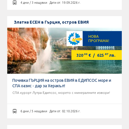
4 дни / 3 нощувки
Дати от: 19.09.2026 г.
Златна ЕСЕН в Гърция, остров ЕВИЯ
НОВА
ПРОГРАМА!
.00
.87
320
€
/
625
лв.
Почивка ГЪРЦИЯ на остров ЕВИЯ в ЕДИПСОС море и
СПА оазис - дар за Херакъл!
СПА курорт Лутра Едипсос, морето с минералните извори!
6 дни / 5 нощувки
Дати от: 02.10.2026 г.