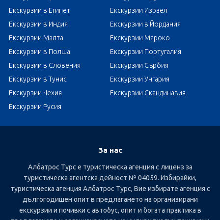
Екскурзии в Египет
Екскурзии Израел
Екскурзии в Индия
Екскурзии в Йордания
Екскурзии Малта
Екскурзии Мароко
Екскурзии в Полша
Екскурзии Португалия
Екскурзии в Словения
Екскурзии Сърбия
Екскурзии в Тунис
Екскурзии Унгария
Екскурзии Чехия
Екскурзии Скандинавия
Екскурзии Русия
За нас
Албатрос Турс е туристическа агенция с лиценз за
туристическа агентска дейност № 04059. Избирайки,
туристическа агенция Албатрос Турс, Вие избирате агенция с
дългогодишен опит в предлагането на организирани
екскурзии и почивки с автобус, опит и богата практика в