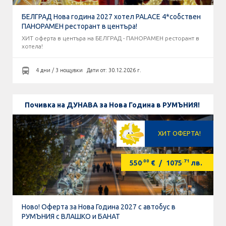
БЕЛГРАД Нова година 2027 хотел PALACE 4*собствен
ПАНОРАМЕН ресторант в центъра!
ХИТ оферта в центъра на БЕЛГРАД - ПАНОРАМЕН ресторант в
хотела!
4 дни / 3 нощувки
Дати от: 30.12.2026 г.
Почивка на ДУНАВА за Нова Година в РУМЪНИЯ!
ХИТ ОФЕРТА!
.00
.71
550
€
/
1075
лв.
Ново! Оферта за Нова Година 2027 с автобус в
РУМЪНИЯ с ВЛАШКО и БАНАТ