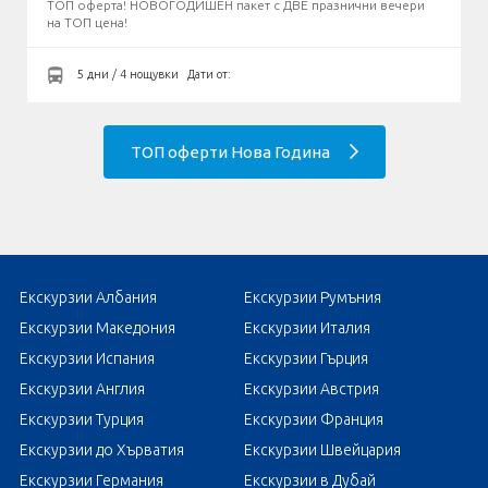
ТОП оферта! НОВОГОДИШЕН пакет с ДВЕ празнични вечери
на ТОП цена!
5 дни / 4 нощувки
Дати от:
ТОП оферти Нова Година
Екскурзии Албания
Екскурзии Румъния
Екскурзии Македония
Екскурзии Италия
Екскурзии Испания
Екскурзии Гърция
Екскурзии Англия
Екскурзии Австрия
Екскурзии Турция
Екскурзии Франция
Екскурзии до Хърватия
Екскурзии Швейцария
Екскурзии Германия
Екскурзии в Дубай