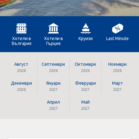
Оферти За Нова Година
Септемврийски Празници
Автобусни Екскурзии
Хотели в
Хотели в
Круизи
Last Minute
България
Гърция
Албатрос Турс
Документи
Август
Септември
Октомври
Ноември
2026
2026
2026
2026
Лични данни
Декември
Януари
Февруари
Март
2026
2027
2027
2027
Общи условия
Април
Май
2027
2027
Стандартен Формуляр
КОНТАКТИ