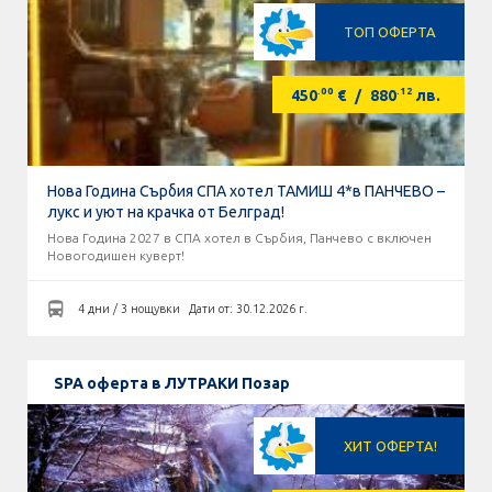
ТОП ОФЕРТА
.00
.12
450
€
/
880
лв.
Нова Година Сърбия СПА хотел ТАМИШ 4*в ПАНЧЕВО –
лукс и уют на крачка от Белград!
Нова Година 2027 в СПА хотел в Сърбия, Панчево с включен
Новогодишен куверт!
4 дни / 3 нощувки
Дати от: 30.12.2026 г.
SPA оферта в ЛУТРАКИ Позар
ХИТ ОФЕРТА!