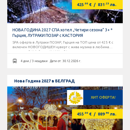
.00
.23
425
€
/
831
лв.
НОВА ГОДИНА 2027 СПА хотел „Четири сезона” 3+ *
Гърция, ЛУТРАКИ ПОЗАР с КАСТОРИЯ
SPA оферта в Лутраки ПОЗАР, Гърция на ТОП цена от 425 € с
включен НОВОГОДИШЕН куверт с жива музика в любима
таверна „O Kalofagas - Kaj Mitre” !
4 дни / 3 нощувки
Дати от: 30.12.2026 г.
Нова Година 2027 в БЕЛГРАД
ХИТ ОФЕРТА!
.00
.90
455
€
/
889
лв.