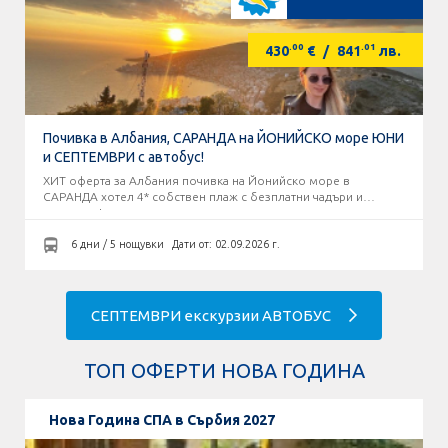
.00
.01
430
€
/
841
лв.
Почивка в Албания, САРАНДА на ЙОНИЙСКО море ЮНИ
и СЕПТЕМВРИ с автобус!
ХИТ оферта за Албания почивка на Йонийско море в
САРАНДА хотел 4* собствен плаж с безплатни чадъри и
шезлонги!
6 дни / 5 нощувки
Дати от: 02.09.2026 г.
СЕПТЕМВРИ екскурзии АВТОБУС
ТОП ОФЕРТИ НОВА ГОДИНА
Нова Година СПА в Сърбия 2027