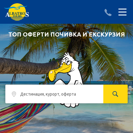
ДЕСТИНАЦИИ
ИЗПРАТИ ЗАПИТВАНЕ
ТОП ОФЕРТИ ПОЧИВКА И ЕКСКУРЗИЯ
АЛБАНИЯ
БЪЛГАРИЯ
ГЪРЦИЯ
ТУРЦИЯ
Круизи
LAST MINUTE оферти