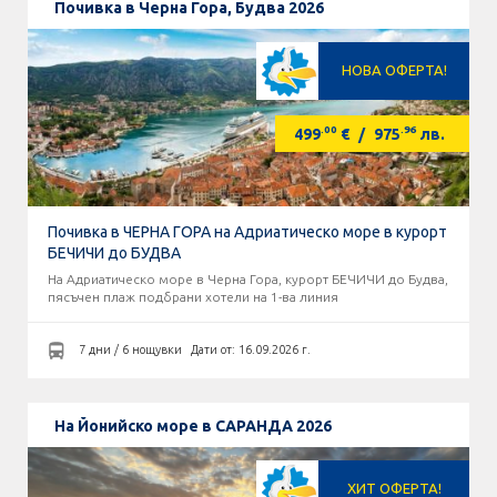
Почивка в Черна Гора, Будва 2026
НОВА ОФЕРТА!
.00
.96
499
€
/
975
лв.
Почивка в ЧЕРНА ГОРА на Адриатическо море в курорт
БЕЧИЧИ до БУДВА
На Адриатическо море в Черна Гора, курорт БЕЧИЧИ до Будва,
пясъчен плаж подбрани хотели на 1-ва линия
7 дни / 6 нощувки
Дати от: 16.09.2026 г.
На Йонийско море в САРАНДА 2026
ХИТ ОФЕРТА!