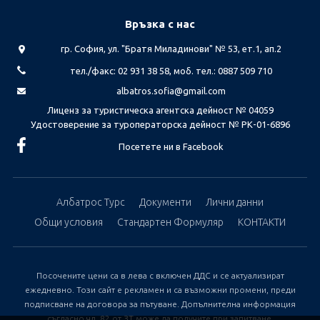
Връзка с нас
гр. София, ул. "Братя Миладинови" № 53, ет.1, ап.2
тел./факс: 02 931 38 58, моб. тел.: 0887 509 710
albatros.sofia@gmail.com
Лиценз за туристическа агентска дейност № 04059
Удостоверение за туроператорска дейност № РК-01-6896
Посетете ни в Facebook
Албатрос Турс
Документи
Лични данни
Общи условия
Стандартен Формуляр
КОНТАКТИ
Посочените цени са в лева с включен ДДС и се актуализират
ежедневно. Този сайт е рекламен и са възможни промени, преди
подписване на договора за пътуване. Допълнителна информация
съгласно чл. 82 от ЗТ може да получите при запитване.