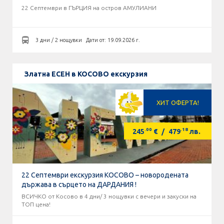
22 Септември в ГЪРЦИЯ на остров АМУЛИАНИ
3 дни / 2 нощувки
Дати от: 19.09.2026 г.
Златна ЕСЕН в КОСОВО екскурзия
ХИТ ОФЕРТА!
.00
.18
245
€
/
479
лв.
22 Септември екскурзия КОСОВО – новородената
държава в сърцето на ДАРДАНИЯ !
ВСИЧКО от Косово в 4 дни/ 3 нощувки с вечери и закуски на
ТОП цена!