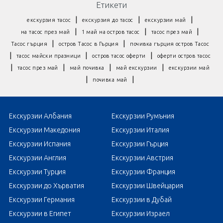
Етикети
|
|
|
екскурзия тасос
екскурзия до тасос
екскурзии май
|
|
|
на тасос през май
1 май на остров тасос
тасос през май
|
|
Тасос гърция
остров Тасос в Гърция
почивка гърция остров Тасос
|
|
|
тасос майски празници
остров тасос оферти
оферти остров тасос
|
|
|
|
тасос през май
май почивка
май екскурзии
екскурзии май
|
|
почивка май
Екскурзии Албания
Екскурзии Румъния
Екскурзии Македония
Екскурзии Италия
Екскурзии Испания
Екскурзии Гърция
Екскурзии Англия
Екскурзии Австрия
Екскурзии Турция
Екскурзии Франция
Екскурзии до Хърватия
Екскурзии Швейцария
Екскурзии Германия
Екскурзии в Дубай
Екскурзии в Египет
Екскурзии Израел