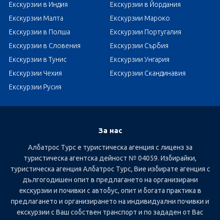
Екскурзии в Индия
Екскурзии в Йордания
Екскурзии Малта
Екскурзии Мароко
Екскурзии в Полша
Екскурзии Португалия
Екскурзии в Словения
Екскурзии Сърбия
Екскурзии в Тунис
Екскурзии Унгария
Екскурзии Чехия
Екскурзии Скандинавия
Екскурзии Русия
За нас
Албатрос Турс е туристическа агенция с лиценз за
туристическа агентска дейност № 04059. Избирайки,
туристическа агенция Албатрос Турс, Вие избирате агенция с
дългогодишен опит в предлагането на организирани
екскурзии и почивки с автобус, опит и богата практика в
предлагането и организирането на индивидуални почивки и
екскурзии с Ваш собствен транспорт и по зададен от Вас