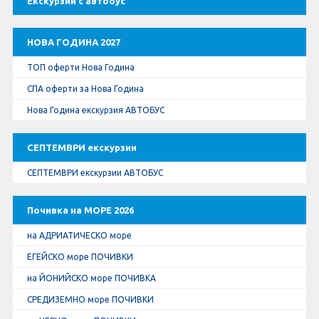
Екскурзии с автобус
Оферти За Нова Година
Септемврийски Празници
НОВА ГОДИНА 2027
ТОП оферти Нова Година
Автобусни Екскурзии
СПА оферти за Нова Година
Албатрос Турс
Нова Година екскурзия АВТОБУС
Документи
СЕПТЕМВРИ екскурзии
СЕПТЕМВРИ екскурзии АВТОБУС
Лични данни
Почивка на МОРЕ 2026
Общи условия
на АДРИАТИЧЕСКО море
Стандартен Формуляр
ЕГЕЙСКО море ПОЧИВКИ
на ЙОНИЙСКО море ПОЧИВКА
КОНТАКТИ
СРЕДИЗЕМНО море ПОЧИВКИ