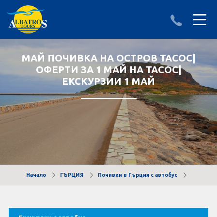
ДЕСТИНАЦИИ
ИЗПРАТИ ЗАПИТВАНЕ
МАЙ ПОЧИВКА НА ОСТРОВ ТАСОС|
ОФЕРТИ ЗА 1 МАЙ НА ТАСОС|
АЛБАНИЯ
ЕКСКУРЗИИ 1 МАЙ
БЪЛГАРИЯ
ГЪРЦИЯ
ТУРЦИЯ
Круизи
Начало
ГЪРЦИЯ
Почивки в Гърция с автобус
LAST MINUTE оферти