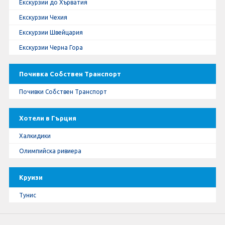
Екскурзии до Хърватия
Екскурзии Чехия
Екскурзии Швейцария
Екскурзии Черна Гора
Почивка Собствен Транспорт
Почивки Собствен Транспорт
Хотели в Гърция
Халкидики
Олимпийска ривиера
Круизи
Тунис