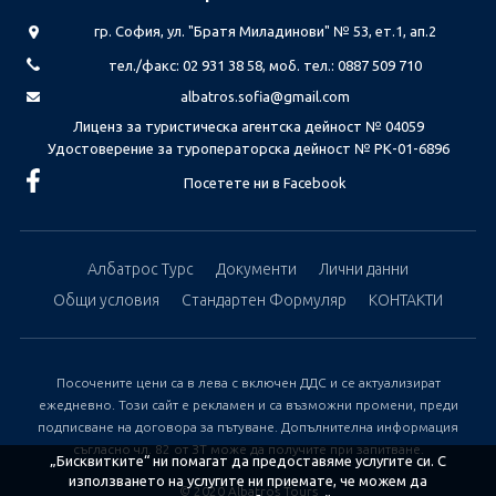
гр. София, ул. "Братя Миладинови" № 53, ет.1, ап.2
тел./факс: 02 931 38 58, моб. тел.: 0887 509 710
albatros.sofia@gmail.com
Лиценз за туристическа агентска дейност № 04059
Удостоверение за туроператорска дейност № РК-01-6896
Посетете ни в Facebook
Албатрос Турс
Документи
Лични данни
Общи условия
Стандартен Формуляр
КОНТАКТИ
Посочените цени са в лева с включен ДДС и се актуализират
ежедневно. Този сайт е рекламен и са възможни промени, преди
подписване на договора за пътуване. Допълнителна информация
съгласно чл. 82 от ЗТ може да получите при запитване.
„Бисквитките“ ни помагат да предоставяме услугите си. С
използването на услугите ни приемате, че можем да
© 2020 Albatros Tours