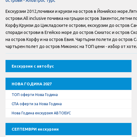
острови - Албатрос турс
Оферти За Нова Година
Екскурзии 2012,почивки и круизи на остров в Йонийско море.Лят
Септемврийски Празници
острови.All inclusive почивка на гръцки остров Закентос,летни поч
Корфу.Круизи до Цикладските острови, екскурзии до остров Са
Автобусни Екскурзии
споради острови в Егейско море до остров Скиатос и остров Ско
на остров Корфу и на остров Евия. Чартърни полети до остров С
чартърен полет до остров Миконос на ТОП цени - избор от хотел
Албатрос Турс
Документи
Екскурзии с автобус
Лични данни
НОВА ГОДИНА 2027
Общи условия
ТОП оферти Нова Година
СПА оферти за Нова Година
Стандартен Формуляр
Нова Година екскурзия АВТОБУС
КОНТАКТИ
СЕПТЕМВРИ екскурзии