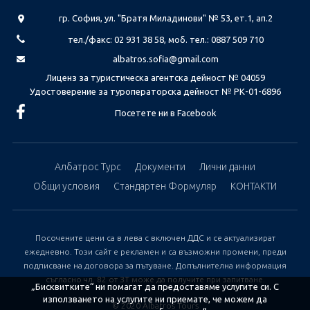
гр. София, ул. "Братя Миладинови" № 53, ет.1, ап.2
тел./факс: 02 931 38 58, моб. тел.: 0887 509 710
albatros.sofia@gmail.com
Лиценз за туристическа агентска дейност № 04059
Удостоверение за туроператорска дейност № РК-01-6896
Посетете ни в Facebook
Албатрос Турс
Документи
Лични данни
Общи условия
Стандартен Формуляр
КОНТАКТИ
Посочените цени са в лева с включен ДДС и се актуализират
ежедневно. Този сайт е рекламен и са възможни промени, преди
подписване на договора за пътуване. Допълнителна информация
съгласно чл. 82 от ЗТ може да получите при запитване.
„Бисквитките“ ни помагат да предоставяме услугите си. С
използването на услугите ни приемате, че можем да
© 2020 Albatros Tours