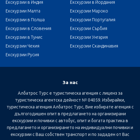
Екскурзии в Индия
Екскурзии в Йордания
Екскурзии Малта
Екскурзии Мароко
Екскурзии в Полша
Екскурзии Португалия
Екскурзии в Словения
Екскурзии Сърбия
Екскурзии в Тунис
Екскурзии Унгария
Екскурзии Чехия
Екскурзии Скандинавия
Екскурзии Русия
За нас
Албатрос Турс е туристическа агенция с лиценз за
туристическа агентска дейност № 04059. Избирайки,
туристическа агенция Албатрос Турс, Вие избирате агенция с
дългогодишен опит в предлагането на организирани
екскурзии и почивки с автобус, опит и богата практика в
предлагането и организирането на индивидуални почивки и
екскурзии с Ваш собствен транспорт и по зададен от Вас