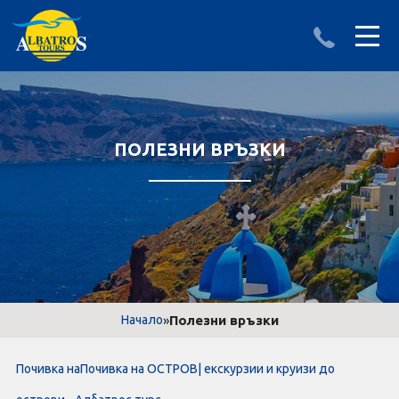
ДЕСТИНАЦИИ
ИЗПРАТИ ЗАПИТВАНЕ
АЛБАНИЯ
ПОЛЕЗНИ ВРЪЗКИ
БЪЛГАРИЯ
ГЪРЦИЯ
ТУРЦИЯ
Круизи
»
Полезни връзки
Начало
LAST MINUTE оферти
Почивка наПочивка на ОСТРОВ| екскурзии и круизи до