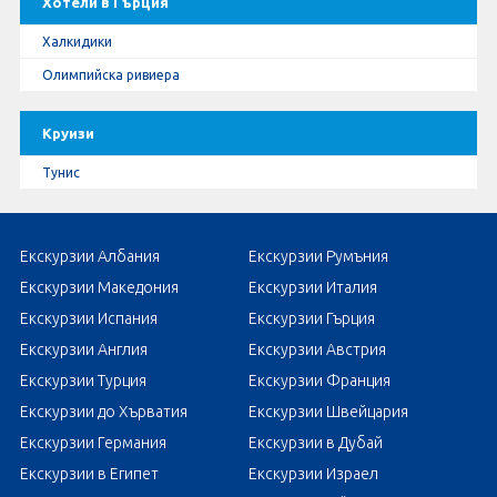
Хотели в Гърция
Халкидики
Олимпийска ривиера
Круизи
Тунис
Екскурзии Албания
Екскурзии Румъния
Екскурзии Македония
Екскурзии Италия
Екскурзии Испания
Екскурзии Гърция
Екскурзии Англия
Екскурзии Австрия
Екскурзии Турция
Екскурзии Франция
Екскурзии до Хърватия
Екскурзии Швейцария
Екскурзии Германия
Екскурзии в Дубай
Екскурзии в Египет
Екскурзии Израел