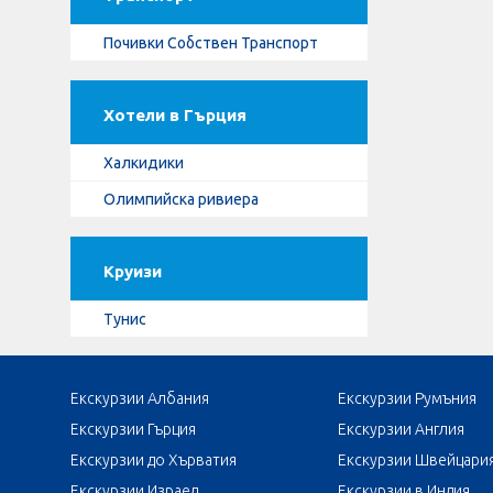
Почивки Собствен Транспорт
Хотели в Гърция
Халкидики
Олимпийска ривиера
Круизи
Тунис
Екскурзии Албания
Екскурзии Румъния
Екскурзии Гърция
Екскурзии Англия
Екскурзии до Хърватия
Екскурзии Швейцари
Екскурзии Израел
Екскурзии в Индия