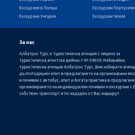
Екскурзии в Полша
Екскурзии Португали
Екскурзии Унгария
Екскурзии Чехия
За нас
Албатрос Турс е туристическа агенция с лиценз за
туристическа агентска дейност № 04059. Избирайки,
туристическа агенция Албатрос Турс, Вие избирате агенц
дългогодишен опит в предлагането на организирани екс
и почивки с автобус, опит и богата практика в предлагане
организирането на индивидуални почивки и екскурзии с 
собствен транспорт и по зададен от Вас маршрут.