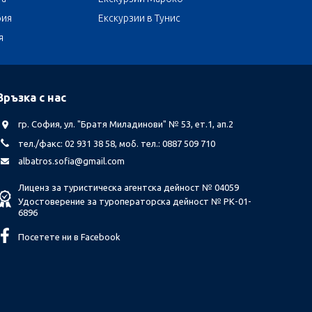
бия
Екскурзии в Тунис
я
Връзка с нас
гр. София, ул. "Братя Миладинови" № 53, ет.1, ап.2
тел./факс: 02 931 38 58, моб. тел.: 0887 509 710
albatros.sofia@gmail.com
Лиценз за туристическа агентска дейност № 04059
Удостоверение за туроператорска дейност № РК-01-
6896
Посетете ни в Facebook