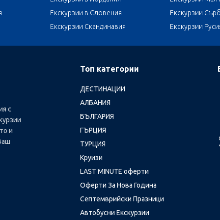
я
Екскурзии в Словения
Екскурзии Сър
Екскурзии Скандинавия
Екскурзии Руси
Топ категории
ДЕСТИНАЦИИ
АЛБАНИЯ
ия с
БЪЛГАРИЯ
курзии
ГЪРЦИЯ
то и
Ваш
ТУРЦИЯ
Круизи
LAST MINUTE оферти
Оферти За Нова Година
Септемврийски Празници
Автобусни Екскурзии