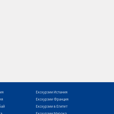
ия
Екскурзии Испания
ия
Екскурзии Франция
бай
Екскурзии в Египет
та
Екскурзии Мароко