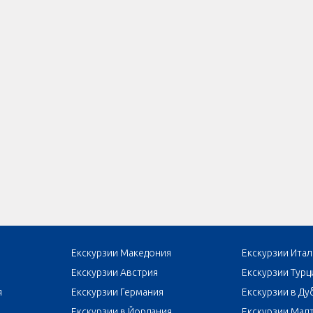
Екскурзии Македония
Екскурзии Итал
Екскурзии Австрия
Екскурзии Турц
я
Екскурзии Германия
Екскурзии в Ду
Екскурзии в Йордания
Екскурзии Мал