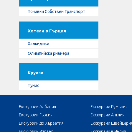
Почивки Собствен Транспорт
Хотели в Гърция
Халкидики
Олимпийска ривиера
Круизи
Тунис
Екскурзии Албания
Екскурзии Румъния
Екскурзии Гърция
Екскурзии Англия
Екскурзии до Хърватия
Екскурзии Швейцари
Екскурзии Израел
Екскурзии в Индия