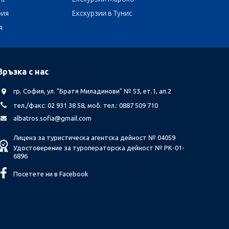
бия
Екскурзии в Тунис
я
Връзка с нас
гр. София, ул. "Братя Миладинови" № 53, ет.1, ап.2
тел./факс: 02 931 38 58, моб. тел.: 0887 509 710
albatros.sofia@gmail.com
Лиценз за туристическа агентска дейност № 04059
Удостоверение за туроператорска дейност № РК-01-
6896
Посетете ни в Facebook