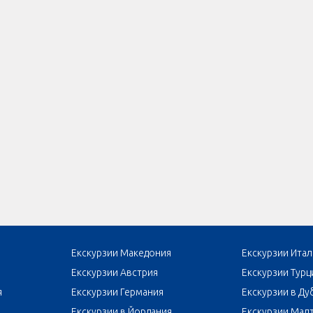
Екскурзии Македония
Екскурзии Итал
Екскурзии Австрия
Екскурзии Турц
я
Екскурзии Германия
Екскурзии в Ду
Екскурзии в Йордания
Екскурзии Мал