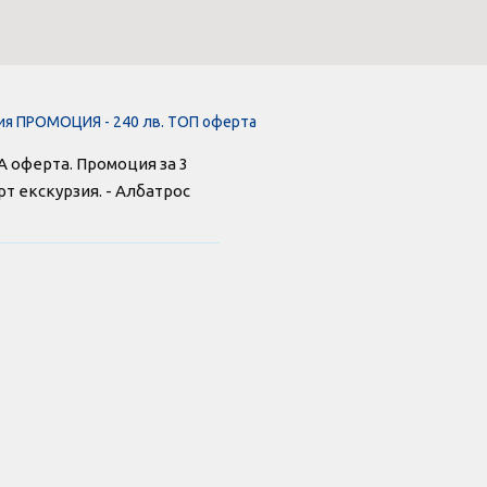
зия ПРОМОЦИЯ - 240 лв. ТОП оферта
ПА оферта. Промоция за 3
рт екскурзия. - Албатрос