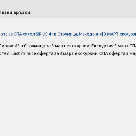
лезни връзки
рта за СПА хотел SIRIUS 4* в Струмица, Македония| 3 МАРТ екскур
Сириус 4* в Струмица за 3 март екскурзии. Екскурзия 3 март С
тел. Last minute оферта за 3 март екскурзии. СПА оферта 3 ма