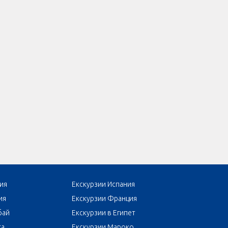
ия
Екскурзии Испания
ия
Екскурзии Франция
бай
Екскурзии в Египет
та
Екскурзии Мароко