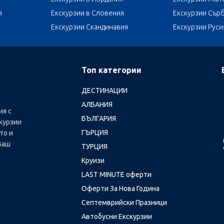
я
Екскурзии в Словения
Екскурзии Сър
Екскурзии Скандинавия
Екскурзии Руси
Топ категории
ДЕСТИНАЦИИ
АЛБАНИЯ
ия с
БЪЛГАРИЯ
курзии
ГЪРЦИЯ
то и
Ваш
ТУРЦИЯ
Круизи
LAST MINUTE оферти
Оферти За Нова Година
Септемврийски Празници
Автобусни Екскурзии