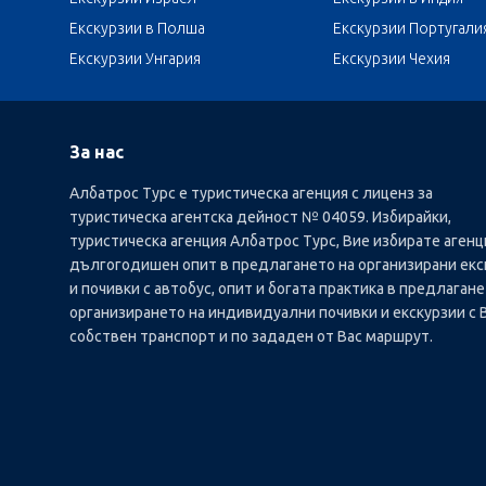
Екскурзии в Полша
Екскурзии Португали
Екскурзии Унгария
Екскурзии Чехия
За нас
Албатрос Турс е туристическа агенция с лиценз за
туристическа агентска дейност № 04059. Избирайки,
туристическа агенция Албатрос Турс, Вие избирате агенц
дългогодишен опит в предлагането на организирани екс
и почивки с автобус, опит и богата практика в предлагане
организирането на индивидуални почивки и екскурзии с 
собствен транспорт и по зададен от Вас маршрут.