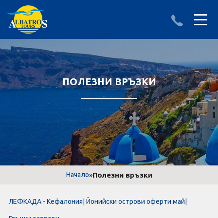
ДЕСТИНАЦИИ
ИЗПРАТИ ЗАПИТВАНЕ
АЛБАНИЯ
ПОЛЕЗНИ ВРЪЗКИ
БЪЛГАРИЯ
ГЪРЦИЯ
ТУРЦИЯ
Круизи
»
Полезни връзки
Начало
LAST MINUTE оферти
ЛЕФКАДА - Кефалония| Йонийски острови оферти май|