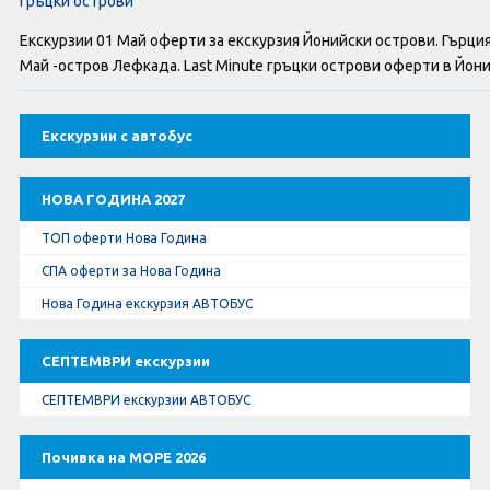
Гръцки острови
Оферти За Нова Година
Екскурзии 01 Май оферти за екскурзия Йонийски острови. Гърци
Септемврийски Празници
Май -остров Лефкада. Last Minute гръцки острови оферти в Йони
Автобусни Екскурзии
Екскурзии с автобус
Албатрос Турс
НОВА ГОДИНА 2027
Документи
ТОП оферти Нова Година
СПА оферти за Нова Година
Лични данни
Нова Година екскурзия АВТОБУС
Общи условия
СЕПТЕМВРИ екскурзии
Стандартен Формуляр
СЕПТЕМВРИ екскурзии АВТОБУС
КОНТАКТИ
Почивка на МОРЕ 2026