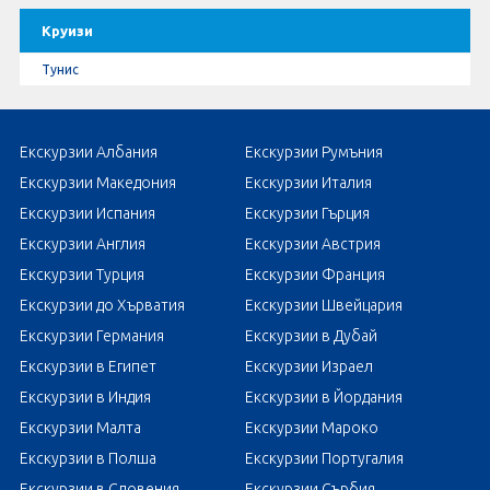
Круизи
Тунис
Екскурзии Албания
Екскурзии Румъния
Екскурзии Македония
Екскурзии Италия
Екскурзии Испания
Екскурзии Гърция
Екскурзии Англия
Екскурзии Австрия
Екскурзии Турция
Екскурзии Франция
Екскурзии до Хърватия
Екскурзии Швейцария
Екскурзии Германия
Екскурзии в Дубай
Екскурзии в Египет
Екскурзии Израел
Екскурзии в Индия
Екскурзии в Йордания
Екскурзии Малта
Екскурзии Мароко
Екскурзии в Полша
Екскурзии Португалия
Екскурзии в Словения
Екскурзии Сърбия