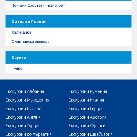
Почивки Собствен Транспорт
Хотели в Гърция
Халкидики
Олимпийска ривиера
Круизи
Тунис
Екскурзии Албания
Екскурзии Румъния
Екскурзии Македония
Екскурзии Италия
Екскурзии Испания
Екскурзии Гърция
Екскурзии Англия
Екскурзии Австрия
Екскурзии Турция
Екскурзии Франция
Екскурзии до Хърватия
Екскурзии Швейцария