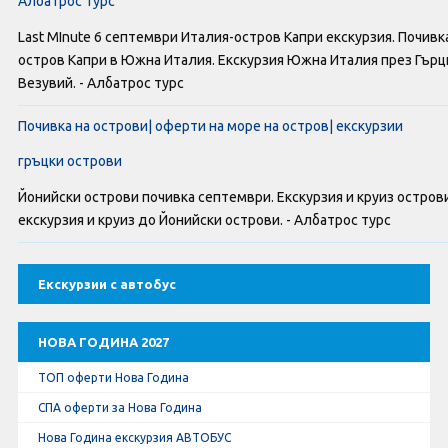
Албатрос турс
Оферти За Нова Година
Last MInute 6 септември Италия-остров Капри екскурзия. Почивк
Септемврийски Празници
остров Капри в Южна Италия. Екскурзия Южна Италия през Гърц
Везувий. - Албатрос турс
Автобусни Екскурзии
Почивка на острови| оферти на море на остров| екскурзии
Албатрос Турс
гръцки острови
Йонийски острови почивка септември. Екскурзия и круиз остров
Документи
екскурзия и круиз до Йонийски острови. - Албатрос турс
Лични данни
Екскурзии с автобус
Общи условия
НОВА ГОДИНА 2027
Стандартен Формуляр
ТОП оферти Нова Година
КОНТАКТИ
СПА оферти за Нова Година
Нова Година екскурзия АВТОБУС