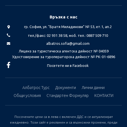
Връзка с нас
гр. София, ул. "Братя Миладинови" № 53, ет.1, ап.2
тел./факс: 02 931 38 58, моб. тел.: 0887 509 710
albatros.sofia@gmail.com
Лиценз за туристическа агентска дейност № 04059
Удостоверение за туроператорска дейност № РК-01-6896
Посетете ни в Facebook
Албатрос Турс
Документи
Лични данни
Общи условия
Стандартен Формуляр
КОНТАКТИ
Посочените цени са в лева с включен ДДС и се актуализират
ежедневно. Този сайт е рекламен и са възможни промени, преди