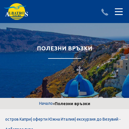
ДЕСТИНАЦИИ
ИЗПРАТИ ЗАПИТВАНЕ
АЛБАНИЯ
ПОЛЕЗНИ ВРЪЗКИ
БЪЛГАРИЯ
ГЪРЦИЯ
ТУРЦИЯ
Круизи
»
Полезни връзки
Начало
LAST MINUTE оферти
остров Капри| оферти Южна Италия| екскурзия до Везувий -