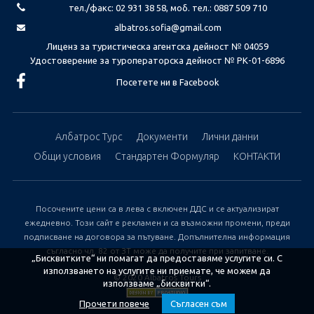
тел./факс: 02 931 38 58, моб. тел.: 0887 509 710
albatros.sofia@gmail.com
Лиценз за туристическа агентска дейност № 04059
Удостоверение за туроператорска дейност № РК-01-6896
Посетете ни в Facebook
Албатрос Турс
Документи
Лични данни
Общи условия
Стандартен Формуляр
КОНТАКТИ
Посочените цени са в лева с включен ДДС и се актуализират
ежедневно. Този сайт е рекламен и са възможни промени, преди
подписване на договора за пътуване. Допълнителна информация
съгласно чл. 82 от ЗТ може да получите при запитване.
„Бисквитките“ ни помагат да предоставяме услугите си. С
използването на услугите ни приемате, че можем да
© 2020 Albatros Tours
използваме „бисквитки“.
Прочети повече
Съгласен съм