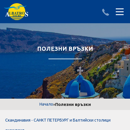
ДЕСТИНАЦИИ
ИЗПРАТИ ЗАПИТВАНЕ
АЛБАНИЯ
ПОЛЕЗНИ ВРЪЗКИ
БЪЛГАРИЯ
ГЪРЦИЯ
ТУРЦИЯ
Круизи
»
Полезни връзки
Начало
LAST MINUTE оферти
Скандинавия - САНКТ ПЕТЕРБУРГ и Балтийски столици