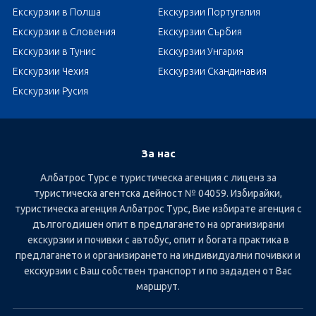
Екскурзии в Полша
Екскурзии Португалия
Екскурзии в Словения
Екскурзии Сърбия
Екскурзии в Тунис
Екскурзии Унгария
Екскурзии Чехия
Екскурзии Скандинавия
Екскурзии Русия
За нас
Албатрос Турс е туристическа агенция с лиценз за
туристическа агентска дейност № 04059. Избирайки,
туристическа агенция Албатрос Турс, Вие избирате агенция с
дългогодишен опит в предлагането на организирани
екскурзии и почивки с автобус, опит и богата практика в
предлагането и организирането на индивидуални почивки и
екскурзии с Ваш собствен транспорт и по зададен от Вас
маршрут.