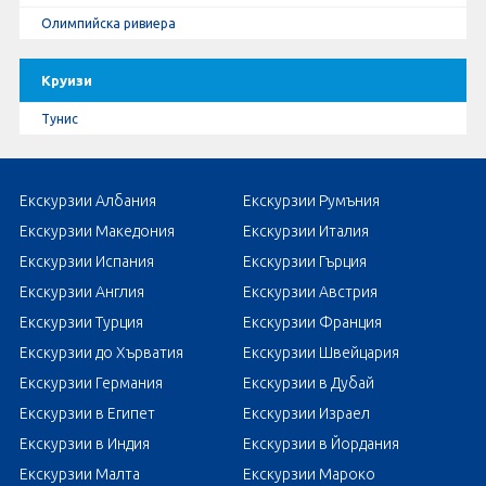
Олимпийска ривиера
Круизи
Тунис
Екскурзии Албания
Екскурзии Румъния
Екскурзии Македония
Екскурзии Италия
Екскурзии Испания
Екскурзии Гърция
Екскурзии Англия
Екскурзии Австрия
Екскурзии Турция
Екскурзии Франция
Екскурзии до Хърватия
Екскурзии Швейцария
Екскурзии Германия
Екскурзии в Дубай
Екскурзии в Египет
Екскурзии Израел
Екскурзии в Индия
Екскурзии в Йордания
Екскурзии Малта
Екскурзии Мароко