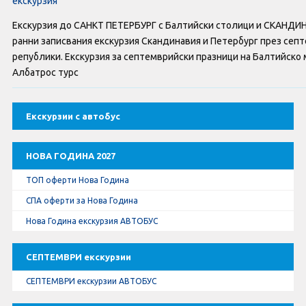
екскурзия
Оферти За Нова Година
Екскурзия до САНКТ ПЕТЕРБУРГ с Балтийски столици и СКАНДИ
Септемврийски Празници
ранни записвания екскурзия Скандинавия и Петербург през сеп
републики. Екскурзия за септемврийски празници на Балтийско м
Автобусни Екскурзии
Албатрос турс
Албатрос Турс
Екскурзии с автобус
Документи
НОВА ГОДИНА 2027
Лични данни
ТОП оферти Нова Година
СПА оферти за Нова Година
Общи условия
Нова Година екскурзия АВТОБУС
Стандартен Формуляр
СЕПТЕМВРИ екскурзии
КОНТАКТИ
СЕПТЕМВРИ екскурзии АВТОБУС