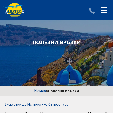
ДЕСТИНАЦИИ
ИЗПРАТИ ЗАПИТВАНЕ
АЛБАНИЯ
ПОЛЕЗНИ ВРЪЗКИ
БЪЛГАРИЯ
ГЪРЦИЯ
ТУРЦИЯ
Круизи
»
Полезни връзки
Начало
LAST MINUTE оферти
Екскурзии до Испания - Албатрос турс