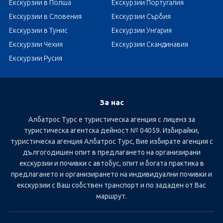
Екскурзии в Полша
Екскурзии Португалия
Екскурзии в Словения
Екскурзии Сърбия
Екскурзии в Тунис
Екскурзии Унгария
Екскурзии Чехия
Екскурзии Скандинавия
Екскурзии Русия
За нас
Албатрос Турс е туристическа агенция с лиценз за
туристическа агентска дейност № 04059. Избирайки,
туристическа агенция Албатрос Турс, Вие избирате агенция с
дългогодишен опит в предлагането на организирани
екскурзии и почивки с автобус, опит и богата практика в
предлагането и организирането на индивидуални почивки и
екскурзии с Ваш собствен транспорт и по зададен от Вас
маршрут.