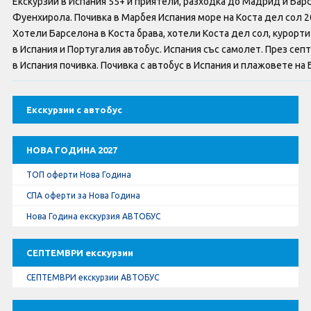
Екскурзии в Испания 55+ и приятели, разходка до Мадрид и Барс
Оферти За Нова Година
Фуенхирола. Почивка в Марбея Испания море на Коста дел сол 2
Хотели Барселона в Коста брава, хотели Коста дел сол, курорти 
Септемврийски Празници
в Испания и Португалия автобус. Испания със самолет. През се
в Испания почивка. Почивка с автобус в Испания и плажовете на 
Автобусни Екскурзии
Албатрос Турс
Екскурзии с автобус
Документи
НОВА ГОДИНА 2027
ТОП оферти Нова Година
Лични данни
СПА оферти за Нова Година
Общи условия
Нова Година екскурзия АВТОБУС
Стандартен Формуляр
СЕПТЕМВРИ екскурзии
СЕПТЕМВРИ екскурзии АВТОБУС
КОНТАКТИ