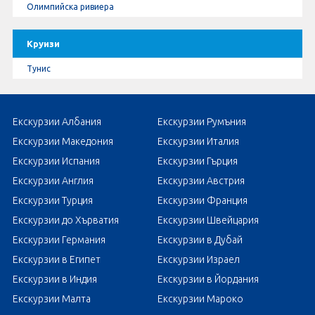
Олимпийска ривиера
Круизи
Тунис
Екскурзии Албания
Екскурзии Румъния
Екскурзии Македония
Екскурзии Италия
Екскурзии Испания
Екскурзии Гърция
Екскурзии Англия
Екскурзии Австрия
Екскурзии Турция
Екскурзии Франция
Екскурзии до Хърватия
Екскурзии Швейцария
Екскурзии Германия
Екскурзии в Дубай
Екскурзии в Египет
Екскурзии Израел
Екскурзии в Индия
Екскурзии в Йордания
Екскурзии Малта
Екскурзии Мароко