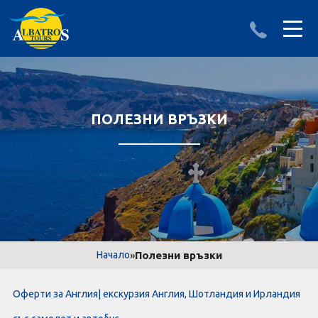
ДЕСТИНАЦИИ
ИЗПРАТИ ЗАПИТВАНЕ
АЛБАНИЯ
ПОЛЕЗНИ ВРЪЗКИ
БЪЛГАРИЯ
ГЪРЦИЯ
ТУРЦИЯ
Круизи
»
Полезни връзки
Начало
LAST MINUTE оферти
Оферти за Англия| екскурзия Англия, Шотландия и Ирландия