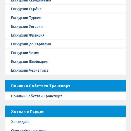
Екскурзии Скандинавия
Екскурзии Сърбия
Екскурзии Турция
Екскурзии Унгария
Екскурзии Франция
Екскурзии до Хърватия
Екскурзии Чехия
Екскурзии Швейцария
Екскурзии Черна Гора
Почивка Собствен Транспорт
Почивки Собствен Транспорт
Хотели в Гърция
Халкидики
Олимпийска ривиера