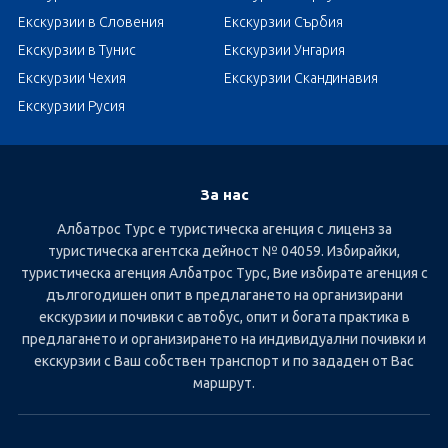
Екскурзии в Словения
Екскурзии Сърбия
Екскурзии в Тунис
Екскурзии Унгария
Екскурзии Чехия
Екскурзии Скандинавия
Екскурзии Русия
За нас
Албатрос Турс е туристическа агенция с лиценз за
туристическа агентска дейност № 04059. Избирайки,
туристическа агенция Албатрос Турс, Вие избирате агенция с
дългогодишен опит в предлагането на организирани
екскурзии и почивки с автобус, опит и богата практика в
предлагането и организирането на индивидуални почивки и
екскурзии с Ваш собствен транспорт и по зададен от Вас
маршрут.