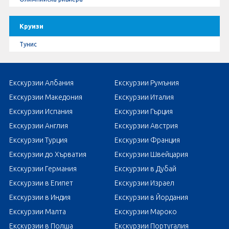
Круизи
Тунис
Екскурзии Албания
Екскурзии Румъния
Екскурзии Македония
Екскурзии Италия
Екскурзии Испания
Екскурзии Гърция
Екскурзии Англия
Екскурзии Австрия
Екскурзии Турция
Екскурзии Франция
Екскурзии до Хърватия
Екскурзии Швейцария
Екскурзии Германия
Екскурзии в Дубай
Екскурзии в Египет
Екскурзии Израел
Екскурзии в Индия
Екскурзии в Йордания
Екскурзии Малта
Екскурзии Мароко
Екскурзии в Полша
Екскурзии Португалия