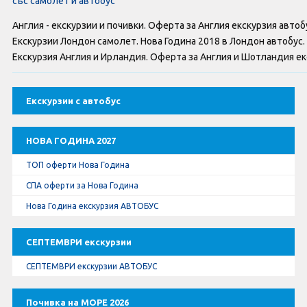
със самолет и автобус
Оферти За Нова Година
Англия - екскурзии и почивки. Оферта за Англия екскурзия автоб
Септемврийски Празници
Екскурзии Лондон самолет. Нова Година 2018 в Лондон автобус.
Екскурзия Англия и Ирландия. Оферта за Англия и Шотландия екс
Автобусни Екскурзии
Екскурзии с автобус
Албатрос Турс
Документи
НОВА ГОДИНА 2027
ТОП оферти Нова Година
Лични данни
СПА оферти за Нова Година
Нова Година екскурзия АВТОБУС
Общи условия
СЕПТЕМВРИ екскурзии
Стандартен Формуляр
СЕПТЕМВРИ екскурзии АВТОБУС
КОНТАКТИ
Почивка на МОРЕ 2026