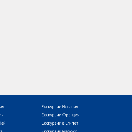
ия
Екскурзии Испания
ия
Екскурзии Франция
бай
Екскурзии в Египет
та
Екскурзии Мароко