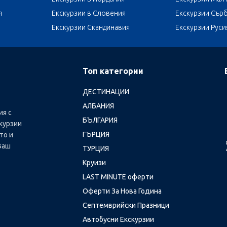
я
Екскурзии в Словения
Екскурзии Сър
Екскурзии Скандинавия
Екскурзии Руси
Топ категории
ДЕСТИНАЦИИ
АЛБАНИЯ
ия с
БЪЛГАРИЯ
курзии
ГЪРЦИЯ
то и
Ваш
ТУРЦИЯ
Круизи
LAST MINUTE оферти
Оферти За Нова Година
Септемврийски Празници
Автобусни Екскурзии