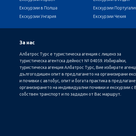
Екскурзии в Полша
Екскурзии Португали
Екскурзии Унгария
Екскурзии Чехия
За нас
Албатрос Турс е туристическа агенция с лиценз за
туристическа агентска дейност № 04059. Избирайки,
туристическа агенция Албатрос Турс, Вие избирате агенц
дългогодишен опит в предлагането на организирани екс
и почивки с автобус, опит и богата практика в предлагане
организирането на индивидуални почивки и екскурзии с 
собствен транспорт и по зададен от Вас маршрут.