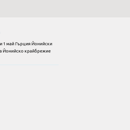
я
и 1 май Гърция Йонийски
 на Йонийско крайбрежие