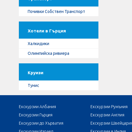
Почивки Собствен Транспорт
Хотели в Гърция
Халкидики
Олимпийска ривиера
Круизи
Тунис
Екскурзии Албания
Екскурзии Румъния
Екскурзии Гърция
Екскурзии Англия
Екскурзии до Хърватия
Екскурзии Швейцари
Екскурзии Израел
Екскурзии в Индия