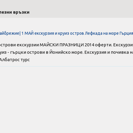
лезни връзки
айбрежие| 1 МАЙ екскурзия и круиз остров Лефкада на море Гърци
строви екскурзии МАЙСКИ ПРАЗНИЦИ 2014 оферти. Екскурзи
уиз - гърцки острови в Йонийско море. Екскурзия и почивка
 Албатрос турс