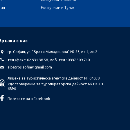
бия
Екскурзии в Тунис
я
Връзка с нас
гр. София, ул. "Братя Миладинови" № 53, ет.1, ап.2
тел./факс: 02 931 38 58, моб. тел.: 0887 509 710
albatros.sofia@gmail.com
Лиценз за туристическа агентска дейност № 04059
Удостоверение за туроператорска дейност № РК-01-
6896
Посетете ни в Facebook