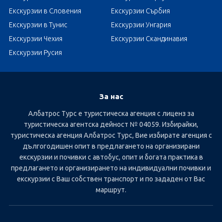
Екскурзии в Словения
Екскурзии Сърбия
Екскурзии в Тунис
Екскурзии Унгария
Екскурзии Чехия
Екскурзии Скандинавия
Екскурзии Русия
За нас
Албатрос Турс е туристическа агенция с лиценз за
туристическа агентска дейност № 04059. Избирайки,
туристическа агенция Албатрос Турс, Вие избирате агенция с
дългогодишен опит в предлагането на организирани
екскурзии и почивки с автобус, опит и богата практика в
предлагането и организирането на индивидуални почивки и
екскурзии с Ваш собствен транспорт и по зададен от Вас
маршрут.