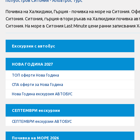
полуостров Ситония - Албатрос турс
Оферти За Нова Година
Почивка на Халкидики, Гърция - почивка на море на Ситония. Оф
Септемврийски Празници
Ситония. Ситония, гърция-втори ръкав на Халкидики почивка ав
Ситония. На море в Ситония Last Minute цени ранни записвания Х
Автобусни Екскурзии
Екскурзии с автобус
Албатрос Турс
Документи
НОВА ГОДИНА 2027
ТОП оферти Нова Година
Лични данни
СПА оферти за Нова Година
Нова Година екскурзия АВТОБУС
Общи условия
СЕПТЕМВРИ екскурзии
Стандартен Формуляр
СЕПТЕМВРИ екскурзии АВТОБУС
КОНТАКТИ
Почивка на МОРЕ 2026