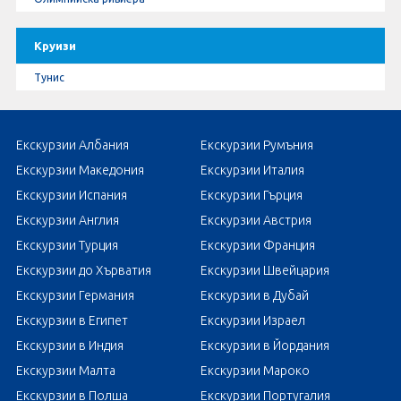
Круизи
Тунис
Екскурзии Албания
Екскурзии Румъния
Екскурзии Македония
Екскурзии Италия
Екскурзии Испания
Екскурзии Гърция
Екскурзии Англия
Екскурзии Австрия
Екскурзии Турция
Екскурзии Франция
Екскурзии до Хърватия
Екскурзии Швейцария
Екскурзии Германия
Екскурзии в Дубай
Екскурзии в Египет
Екскурзии Израел
Екскурзии в Индия
Екскурзии в Йордания
Екскурзии Малта
Екскурзии Мароко
Екскурзии в Полша
Екскурзии Португалия