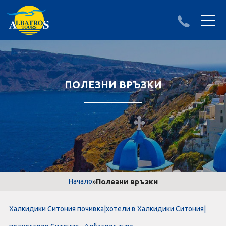
ДЕСТИНАЦИИ
ИЗПРАТИ ЗАПИТВАНЕ
АЛБАНИЯ
ПОЛЕЗНИ ВРЪЗКИ
БЪЛГАРИЯ
ГЪРЦИЯ
ТУРЦИЯ
Круизи
»
Полезни връзки
Начало
LAST MINUTE оферти
Халкидики Ситония почивка|хотели в Халкидики Ситония|