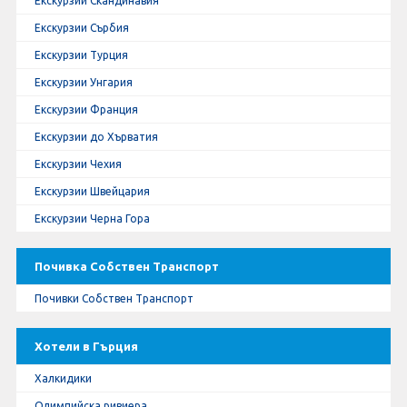
Екскурзии Скандинавия
Екскурзии Сърбия
Екскурзии Турция
Екскурзии Унгария
Екскурзии Франция
Екскурзии до Хърватия
Екскурзии Чехия
Екскурзии Швейцария
Екскурзии Черна Гора
Почивка Собствен Транспорт
Почивки Собствен Транспорт
Хотели в Гърция
Халкидики
Олимпийска ривиера