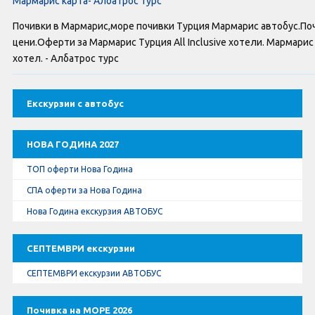
Мармарис карта- Албатрос турс
Оферти За Нова Година
Почивки в Мармарис,море почивки Турция Мармарис автобус.По
Септемврийски Празници
цени.Оферти за Мармарис Турция All Inclusive хотели. Мармари
хотел. - Албатрос турс
Автобусни Екскурзии
Екскурзии с автобус
Албатрос Турс
Документи
НОВА ГОДИНА 2027
ТОП оферти Нова Година
Лични данни
СПА оферти за Нова Година
Нова Година екскурзия АВТОБУС
Общи условия
СЕПТЕМВРИ екскурзии
Стандартен Формуляр
СЕПТЕМВРИ екскурзии АВТОБУС
КОНТАКТИ
Почивка на МОРЕ 2026