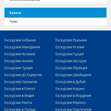
Круизи
Тунис
Екскурзии Албания
Екскурзии Румъния
Екскурзии Македония
Екскурзии Италия
Екскурзии Испания
Екскурзии Гърция
Екскурзии Англия
Екскурзии Австрия
Екскурзии Турция
Екскурзии Франция
Екскурзии до Хърватия
Екскурзии Швейцария
Екскурзии Германия
Екскурзии в Дубай
Екскурзии в Египет
Екскурзии Израел
Екскурзии в Индия
Екскурзии в Йордания
Екскурзии Малта
Екскурзии Мароко
Екскурзии в Полша
Екскурзии Португалия