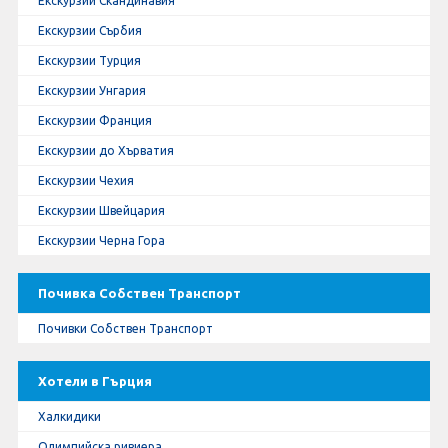
Екскурзии Скандинавия
Екскурзии Сърбия
Екскурзии Турция
Екскурзии Унгария
Екскурзии Франция
Екскурзии до Хърватия
Екскурзии Чехия
Екскурзии Швейцария
Екскурзии Черна Гора
Почивка Собствен Транспорт
Почивки Собствен Транспорт
Хотели в Гърция
Халкидики
Олимпийска ривиера