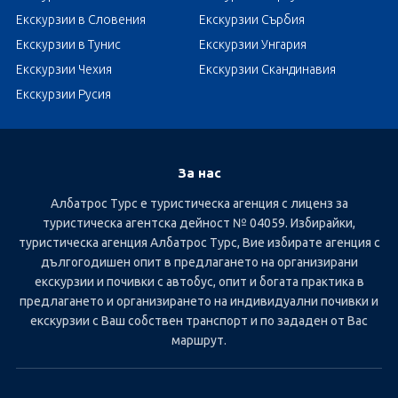
Екскурзии в Словения
Екскурзии Сърбия
Екскурзии в Тунис
Екскурзии Унгария
Екскурзии Чехия
Екскурзии Скандинавия
Екскурзии Русия
За нас
Албатрос Турс е туристическа агенция с лиценз за
туристическа агентска дейност № 04059. Избирайки,
туристическа агенция Албатрос Турс, Вие избирате агенция с
дългогодишен опит в предлагането на организирани
екскурзии и почивки с автобус, опит и богата практика в
предлагането и организирането на индивидуални почивки и
екскурзии с Ваш собствен транспорт и по зададен от Вас
маршрут.