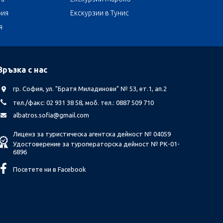
бия
Екскурзии в Тунис
я
Връзка с нас
гр. София, ул. "Братя Миладинови" № 53, ет.1, ап.2
тел./факс: 02 931 38 58, моб. тел.: 0887 509 710
albatros.sofia@gmail.com
Лиценз за туристическа агентска дейност № 04059
Удостоверение за туроператорска дейност № РК-01-
6896
Посетете ни в Facebook