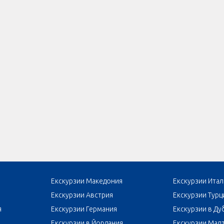
Екскурзии Македония
Екскурзии Итал
Екскурзии Австрия
Екскурзии Турц
я
Екскурзии Германия
Екскурзии в Ду
Екскурзии в Йордания
Екскурзии Мал