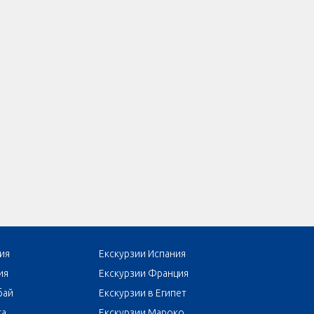
ия
Екскурзии Испания
ия
Екскурзии Франция
бай
Екскурзии в Египет
та
Екскурзии Мароко