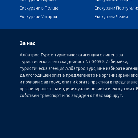
Екскурзии в Полша
Екскурзии Португали
Екскурзии Унгария
Екскурзии Чехия
За нас
Албатрос Турс е туристическа агенция с лиценз за
туристическа агентска дейност № 04059. Избирайки,
туристическа агенция Албатрос Турс, Вие избирате агенц
дългогодишен опит в предлагането на организирани екс
и почивки с автобус, опит и богата практика в предлагане
организирането на индивидуални почивки и екскурзии с 
собствен транспорт и по зададен от Вас маршрут.