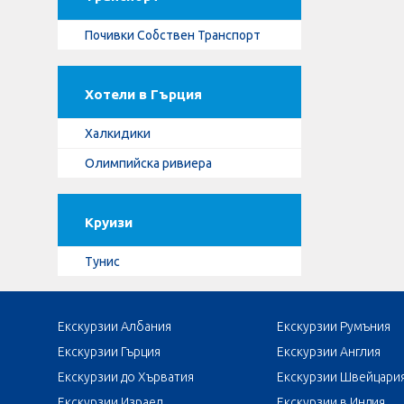
Почивки Собствен Транспорт
Хотели в Гърция
Халкидики
Олимпийска ривиера
Круизи
Тунис
Екскурзии Албания
Екскурзии Румъния
Екскурзии Гърция
Екскурзии Англия
Екскурзии до Хърватия
Екскурзии Швейцари
Екскурзии Израел
Екскурзии в Индия