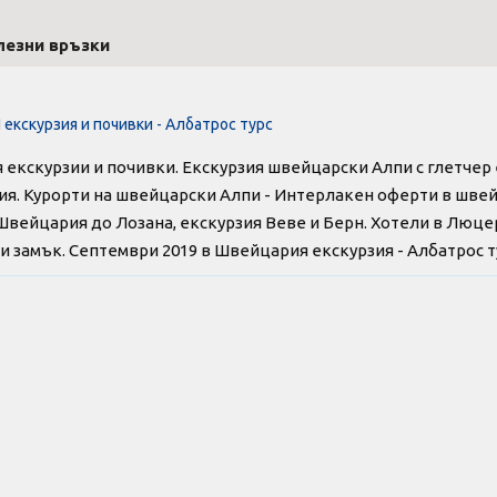
лезни връзки
кскурзия и почивки - Албатрос турс
екскурзии и почивки. Екскурзия швейцарски Алпи с глетчер 
я. Курорти на швейцарски Алпи - Интерлакен оферти в швей
Швейцария до Лозана, екскурзия Веве и Берн. Хотели в Люце
 замък. Септември 2019 в Швейцария екскурзия - Албатрос т