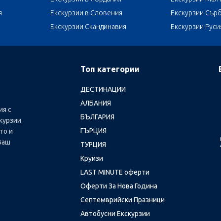
я
Екскурзии в Словения
Екскурзии Сър
Екскурзии Скандинавия
Екскурзии Руси
Топ категории
ДЕСТИНАЦИИ
АЛБАНИЯ
ия с
БЪЛГАРИЯ
курзии
ГЪРЦИЯ
то и
Ваш
ТУРЦИЯ
Круизи
LAST MINUTE оферти
Оферти За Нова Година
Септемврийски Празници
Автобусни Екскурзии