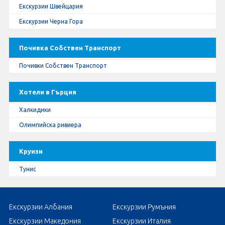
Екскурзии Швейцария
Екскурзии Черна Гора
Почивка Собствен Транспорт
Почивки Собствен Транспорт
Хотели в Гърция
Халкидики
Олимпийска ривиера
Круизи
Тунис
Екскурзии Албания
Екскурзии Румъния
Екскурзии Македония
Екскурзии Италия