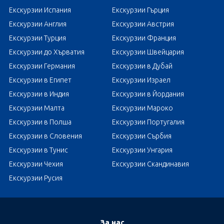
Екскурзии Испания
Екскурзии Гърция
Екскурзии Англия
Екскурзии Австрия
Екскурзии Турция
Екскурзии Франция
Екскурзии до Хърватия
Екскурзии Швейцария
Екскурзии Германия
Екскурзии в Дубай
Екскурзии в Египет
Екскурзии Израел
Екскурзии в Индия
Екскурзии в Йордания
Екскурзии Малта
Екскурзии Мароко
Екскурзии в Полша
Екскурзии Португалия
Екскурзии в Словения
Екскурзии Сърбия
Екскурзии в Тунис
Екскурзии Унгария
Екскурзии Чехия
Екскурзии Скандинавия
Екскурзии Русия
За нас