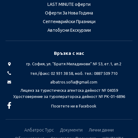
LAST MINUTE оферти
Оферти За Нова Година
Септемврийски Празници
Автобусни Екскурзии
Връзка с нас
гр. София, ул. "Братя Миладинови" № 53, ет.1, ап.2
тел./факс: 02 931 38 58, моб. тел.: 0887 509 710
albatros.sofia@gmail.com
Лиценз за туристическа агентска дейност № 04059
Удостоверение за туроператорска дейност № РК-01-6896
Посетете ни в Facebook
Албатрос Турс
Документи
Лични данни