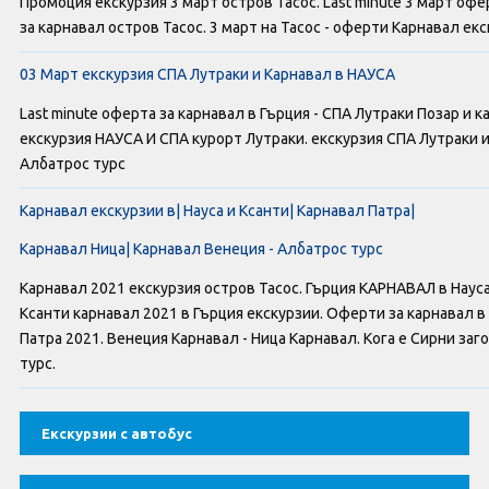
Промоция екскурзия 3 март остров Тасос. Last minute 3 март офе
Оферти За Нова Година
за карнавал остров Тасос. 3 март на Тасос - оферти Карнавал екс
Септемврийски Празници
03 Март екскурзия СПА Лутраки и Карнавал в НАУСА
Last minute оферта за карнавал в Гърция - СПА Лутраки Позар и 
Автобусни Екскурзии
екскурзия НАУСА И СПА курорт Лутраки. екскурзия СПА Лутраки и
Албатрос турс
Албатрос Турс
Карнавал екскурзии в| Науса и Ксанти| Карнавал Патра|
Документи
Карнавал Ница| Карнавал Венеция - Албатрос турс
Лични данни
Карнавал 2021 екскурзия остров Тасос. Гърция КАРНАВАЛ в Наус
Ксанти карнавал 2021 в Гърция екскурзии. Оферти за карнавал в
Общи условия
Патра 2021. Венеция Карнавал - Ница Карнавал. Кога е Сирни заг
турс.
Стандартен Формуляр
Екскурзии с автобус
КОНТАКТИ