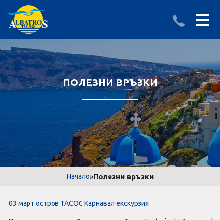
ДЕСТИНАЦИИ
ИЗПРАТИ ЗАПИТВАНЕ
АЛБАНИЯ
ПОЛЕЗНИ ВРЪЗКИ
БЪЛГАРИЯ
ГЪРЦИЯ
ТУРЦИЯ
Круизи
»
Полезни връзки
Начало
LAST MINUTE оферти
03 март остров ТАСОС Карнавал екскурзия