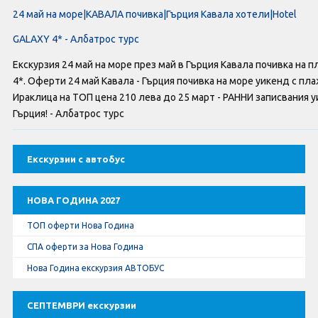
24 май на море|КАВАЛА почивка|Гърция Кавала хотели|Hotel
GALAXY 4* - Албатрос турс
Екскурзия 24 май на море през май в Гърция Кавала почивка на
4*. Оферти 24 май Кавала - Гърция почивка на море уикенд с пл
Ираклица на ТОП цена 210 лева до 25 март - РАННИ записвания у
Гърция! - Албатрос турс
Екскурзии с автобус
НОВА ГОДИНА 2027
ТОП оферти Нова Година
СПА оферти за Нова Година
Нова Година екскурзия АВТОБУС
СЕПТЕМВРИ екскурзии