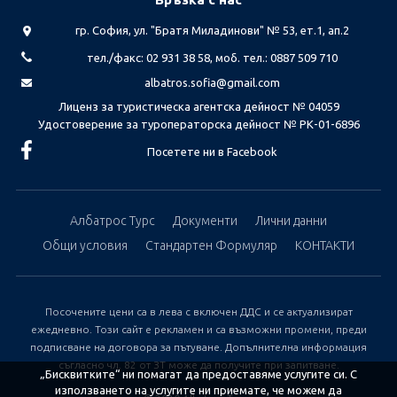
гр. София, ул. "Братя Миладинови" № 53, ет.1, ап.2
тел./факс: 02 931 38 58, моб. тел.: 0887 509 710
albatros.sofia@gmail.com
Лиценз за туристическа агентска дейност № 04059
Удостоверение за туроператорска дейност № РК-01-6896
Посетете ни в Facebook
Албатрос Турс
Документи
Лични данни
Общи условия
Стандартен Формуляр
КОНТАКТИ
Посочените цени са в лева с включен ДДС и се актуализират
ежедневно. Този сайт е рекламен и са възможни промени, преди
подписване на договора за пътуване. Допълнителна информация
съгласно чл. 82 от ЗТ може да получите при запитване.
„Бисквитките“ ни помагат да предоставяме услугите си. С
използването на услугите ни приемате, че можем да