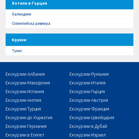
Хотели в Гърция
Халкидики
Олимпийска ривиера
Круизи
Тунис
Екскурзии Албания
Екскурзии Румъния
Екскурзии Македония
Екскурзии Италия
Екскурзии Испания
Екскурзии Гърция
Екскурзии Англия
Екскурзии Австрия
Екскурзии Турция
Екскурзии Франция
Екскурзии до Хърватия
Екскурзии Швейцария
Екскурзии Германия
Екскурзии в Дубай
Екскурзии в Египет
Екскурзии Израел