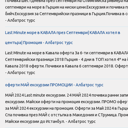
Почивка шестдневна през септември на Олимпийска ривиера на 
Оферти За Нова Година
септември на море в Гърция на ниски цени.Екскурзия и почивка
бийч.Екскурзия за Септемврийски празници в Гърция.Почивка в 
Септемврийски Празници
- Албатрос турс
Автобусни Екскурзии
Last Minute море в КАВАЛА през Септември| КАВАЛА хотел в
центъра| Промоция - Албатрос турс
Албатрос Турс
Last MInute на море в Кавала оферта За 6-ти септември в КАВАЛ
Документи
Септемврийски празници 2018 Гърция - 4 дни в ТОП хотел 4* на
Кавала 2018 оферти. Почивки в Кавала 6 септември 2018. Оферт
- Албатрос турс
Лични данни
оферти МАЙ екскурзии ПРОМОЦИИ - Албатрос турс
Общи условия
МАЙ 2024 Last minute екскурзии. 24 МАЙ 2024 почивка ранни за
Стандартен Формуляр
екскурзии. Майски оферти на промоция екскурзии. ПРОМО оферт
за МАЙ 2024 екскурзии на промоция. Оферти за Май 2024 в Гър
Спа почивка през МАЙ с отстъпка в Македония и СТрумица. Про
КОНТАКТИ
Майски екскурзии до Истанбул. - Албатрос турс