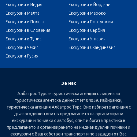
Екскурзии в Индия
Екскурзии в Йордания
Екскурзии Малта
Екскурзии Мароко
Екскурзии в Полша
Екскурзии Португалия
Екскурзии в Словения
Екскурзии Сърбия
Екскурзии в Тунис
Екскурзии Унгария
Екскурзии Чехия
Екскурзии Скандинавия
Екскурзии Русия
За нас
Албатрос Турс е туристическа агенция с лиценз за
туристическа агентска дейност № 04059. Избирайки,
туристическа агенция Албатрос Турс, Вие избирате агенция с
дългогодишен опит в предлагането на организирани
екскурзии и почивки с автобус, опит и богата практика в
предлагането и организирането на индивидуални почивки и
екскурзии с Ваш собствен транспорт и по зададен от Вас