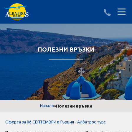
ДЕСТИНАЦИИ
ИЗПРАТИ ЗАПИТВАНЕ
АЛБАНИЯ
ПОЛЕЗНИ ВРЪЗКИ
БЪЛГАРИЯ
ГЪРЦИЯ
ТУРЦИЯ
Круизи
»
Полезни връзки
Начало
LAST MINUTE оферти
Оферта за 06 СЕПТЕМВРИ в Гърция - Албатрос турс