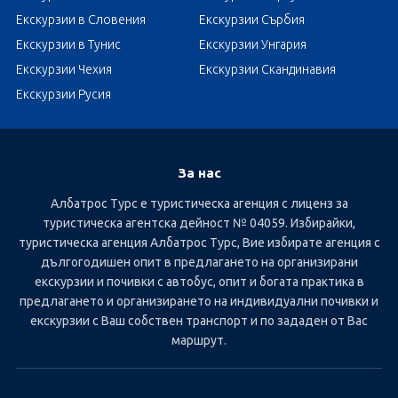
Екскурзии в Словения
Екскурзии Сърбия
Екскурзии в Тунис
Екскурзии Унгария
Екскурзии Чехия
Екскурзии Скандинавия
Екскурзии Русия
За нас
Албатрос Турс е туристическа агенция с лиценз за
туристическа агентска дейност № 04059. Избирайки,
туристическа агенция Албатрос Турс, Вие избирате агенция с
дългогодишен опит в предлагането на организирани
екскурзии и почивки с автобус, опит и богата практика в
предлагането и организирането на индивидуални почивки и
екскурзии с Ваш собствен транспорт и по зададен от Вас
маршрут.