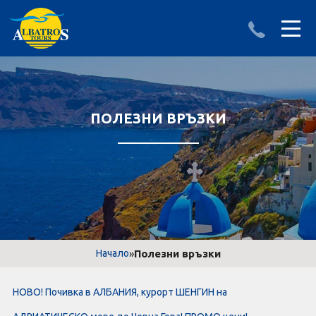
ДЕСТИНАЦИИ
ИЗПРАТИ ЗАПИТВАНЕ
АЛБАНИЯ
ПОЛЕЗНИ ВРЪЗКИ
БЪЛГАРИЯ
ГЪРЦИЯ
ТУРЦИЯ
Круизи
»
Полезни връзки
Начало
LAST MINUTE оферти
НОВО! Почивка в АЛБАНИЯ, курорт ШЕНГИН на