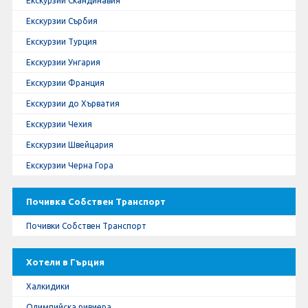
Екскурзии Скандинавия
Екскурзии Сърбия
Екскурзии Турция
Екскурзии Унгария
Екскурзии Франция
Екскурзии до Хърватия
Екскурзии Чехия
Екскурзии Швейцария
Екскурзии Черна Гора
Почивка Собствен Транспорт
Почивки Собствен Транспорт
Хотели в Гърция
Халкидики
Олимпийска ривиера