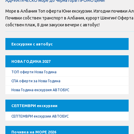
АДРИАТИЧЕСКО море до Черна Гора! ПРОМО цени!
Оферти За Нова Година
Море в Албания Топ оферта Юни екскурзии. Изгодни почивки Алб
Септемврийски Празници
Почивки собствен транспорт в Албания, курорт Шенгин! Оферта 
собствен плаж, 8 дни закуски вечери с автобус!
Автобусни Екскурзии
Екскурзии с автобус
Албатрос Турс
Документи
НОВА ГОДИНА 2027
ТОП оферти Нова Година
Лични данни
СПА оферти за Нова Година
Нова Година екскурзия АВТОБУС
Общи условия
СЕПТЕМВРИ екскурзии
Стандартен Формуляр
СЕПТЕМВРИ екскурзии АВТОБУС
КОНТАКТИ
Почивка на МОРЕ 2026