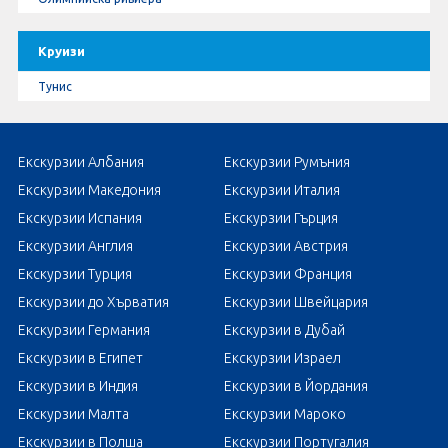
Круизи
Тунис
Екскурзии Албания
Екскурзии Румъния
Екскурзии Македония
Екскурзии Италия
Екскурзии Испания
Екскурзии Гърция
Екскурзии Англия
Екскурзии Австрия
Екскурзии Турция
Екскурзии Франция
Екскурзии до Хърватия
Екскурзии Швейцария
Екскурзии Германия
Екскурзии в Дубай
Екскурзии в Египет
Екскурзии Израел
Екскурзии в Индия
Екскурзии в Йордания
Екскурзии Малта
Екскурзии Мароко
Екскурзии в Полша
Екскурзии Португалия