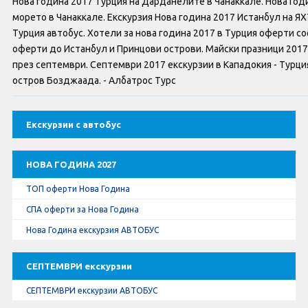
Нова година 2017 Турция на Дарданелите в Чанаккале. Нова Год
Оферти За Нова Година
морето в Чанаккале. Екскурзия Нова година 2017 Истанбул на 
Турция автобус. Хотели за нова година 2017 в Турция оферти с
Септемврийски Празници
оферти до Истанбул и Принцови острови. Майски празници 2017 
през септември. Септември 2017 екскурзии в Кападокия - Турция
Автобусни Екскурзии
остров Бозджаада. - Албатрос Турс
Албатрос Турс
Екскурзии с автобус
Документи
НОВА ГОДИНА 2027
Лични данни
ТОП оферти Нова Година
Общи условия
СПА оферти за Нова Година
Нова Година екскурзия АВТОБУС
Стандартен Формуляр
СЕПТЕМВРИ екскурзии
КОНТАКТИ
СЕПТЕМВРИ екскурзии АВТОБУС