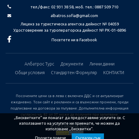
тел./факс: 02 931 38 58, моб. тел.: 0887 509 710
albatros.sofia@gmail.com
Лиценз за туристическа агентска дейност № 04059
Удостоверение за туроператорска дейност № РК-01-6896
Посетете ни в Facebook
Албатрос Турс
Документи
Лични данни
Общи условия
Стандартен Формуляр
КОНТАКТИ
Посочените цени са в лева с включен ДДС и се актуализират
ежедневно. Този сайт е рекламен и са възможни промени, преди
подписване на договора за пътуване. Допълнителна информация
съгласно чл. 82 от ЗТ може да получите при запитване.
„Бисквитките“ ни помагат да предоставяме услугите си. С
използването на услугите ни приемате, че можем да
© 2020 Albatros Tours
използваме „бисквитки“.
Прочети повече
Съгласен съм