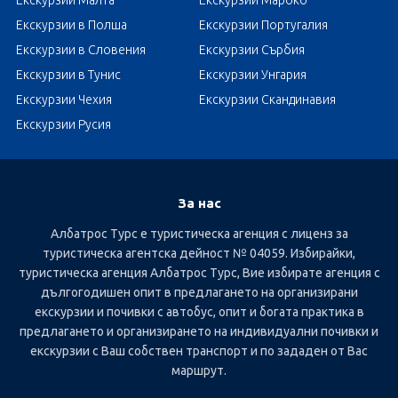
Екскурзии Малта
Екскурзии Мароко
Екскурзии в Полша
Екскурзии Португалия
Екскурзии в Словения
Екскурзии Сърбия
Екскурзии в Тунис
Екскурзии Унгария
Екскурзии Чехия
Екскурзии Скандинавия
Екскурзии Русия
За нас
Албатрос Турс е туристическа агенция с лиценз за
туристическа агентска дейност № 04059. Избирайки,
туристическа агенция Албатрос Турс, Вие избирате агенция с
дългогодишен опит в предлагането на организирани
екскурзии и почивки с автобус, опит и богата практика в
предлагането и организирането на индивидуални почивки и
екскурзии с Ваш собствен транспорт и по зададен от Вас
маршрут.