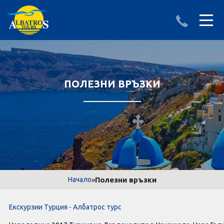
ДЕСТИНАЦИИ
ИЗПРАТИ ЗАПИТВАНЕ
АЛБАНИЯ
ПОЛЕЗНИ ВРЪЗКИ
БЪЛГАРИЯ
ГЪРЦИЯ
ТУРЦИЯ
Круизи
»
Полезни връзки
Начало
LAST MINUTE оферти
Екскурзии Турция - Албатрос турс