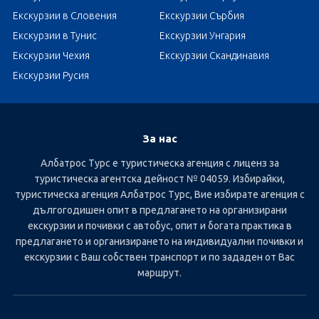
Екскурзии в Словения
Екскурзии Сърбия
Екскурзии в Тунис
Екскурзии Унгария
Екскурзии Чехия
Екскурзии Скандинавия
Екскурзии Русия
За нас
Албатрос Турс е туристическа агенция с лиценз за
туристическа агентска дейност № 04059. Избирайки,
туристическа агенция Албатрос Турс, Вие избирате агенция с
дългогодишен опит в предлагането на организирани
екскурзии и почивки с автобус, опит и богата практика в
предлагането и организирането на индивидуални почивки и
екскурзии с Ваш собствен транспорт и по зададен от Вас
маршрут.