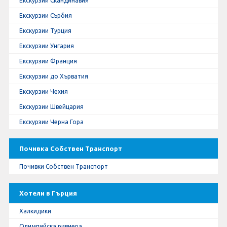
Екскурзии Скандинавия
Екскурзии Сърбия
Екскурзии Турция
Екскурзии Унгария
Екскурзии Франция
Екскурзии до Хърватия
Екскурзии Чехия
Екскурзии Швейцария
Екскурзии Черна Гора
Почивка Собствен Транспорт
Почивки Собствен Транспорт
Хотели в Гърция
Халкидики
Олимпийска ривиера