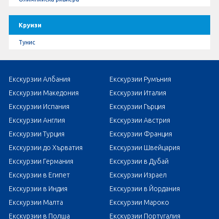
Круизи
Тунис
Екскурзии Албания
Екскурзии Румъния
Екскурзии Македония
Екскурзии Италия
Екскурзии Испания
Екскурзии Гърция
Екскурзии Англия
Екскурзии Австрия
Екскурзии Турция
Екскурзии Франция
Екскурзии до Хърватия
Екскурзии Швейцария
Екскурзии Германия
Екскурзии в Дубай
Екскурзии в Египет
Екскурзии Израел
Екскурзии в Индия
Екскурзии в Йордания
Екскурзии Малта
Екскурзии Мароко
Екскурзии в Полша
Екскурзии Португалия