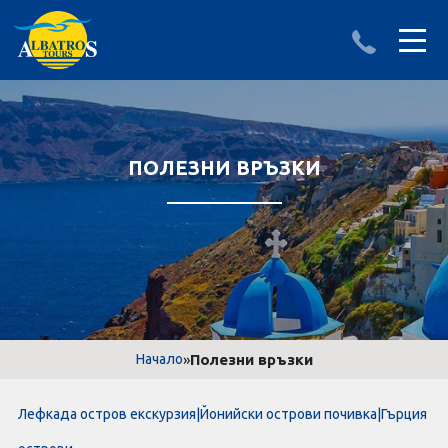
ДЕСТИНАЦИИ
ИЗПРАТИ ЗАПИТВАНЕ
АЛБАНИЯ
ПОЛЕЗНИ ВРЪЗКИ
БЪЛГАРИЯ
ГЪРЦИЯ
ТУРЦИЯ
Круизи
»
Полезни връзки
Начало
LAST MINUTE оферти
Лефкада остров екскурзия|Йонийски острови почивка|Гърция