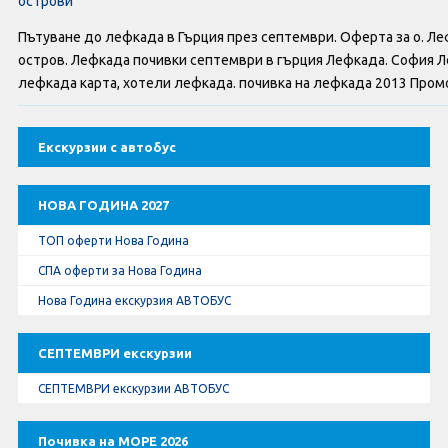
острови
Оферти За Нова Година
Пътуване до лефкада в Гърция през септември. Оферта за о. Ле
Септемврийски Празници
остров. Лефкада почивки септември в гърция Лефкада. София Л
лефкада карта, хотели лефкада. почивка на лефкада 2013 Пром
Автобусни Екскурзии
Екскурзии с автобус
Албатрос Турс
Документи
НОВА ГОДИНА 2027
ТОП оферти Нова Година
Лични данни
СПА оферти за Нова Година
Нова Година екскурзия АВТОБУС
Общи условия
СЕПТЕМВРИ екскурзии
Стандартен Формуляр
СЕПТЕМВРИ екскурзии АВТОБУС
КОНТАКТИ
Почивка на МОРЕ 2026