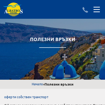
ДЕСТИНАЦИИ
ИЗПРАТИ ЗАПИТВАНЕ
АЛБАНИЯ
ПОЛЕЗНИ ВРЪЗКИ
БЪЛГАРИЯ
ГЪРЦИЯ
ТУРЦИЯ
Круизи
»
Полезни връзки
Начало
LAST MINUTE оферти
оферти собствен транспорт