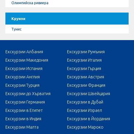
Олимпийска ривиера
Круизи
Тунис
Екскурзии Албания
Екскурзии Румъния
Екскурзии Македония
Екскурзии Италия
Екскурзии Испания
Екскурзии Гърция
Екскурзии Англия
Екскурзии Австрия
Екскурзии Турция
Екскурзии Франция
Екскурзии до Хърватия
Екскурзии Швейцария
Екскурзии Германия
Екскурзии в Дубай
Екскурзии в Египет
Екскурзии Израел
Екскурзии в Индия
Екскурзии в Йордания
Екскурзии Малта
Екскурзии Мароко