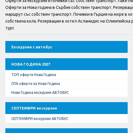
Оферти за екскурзии и почивки със собствен транспорт. Пакетни
Оферти За Нова Година
Оферти за Нова година в Сърбия собствен транспорт. Резерваци
маршрут със собствен транспорт. Почивки в Гърция на море в хо
Септемврийски Празници
собствена кола. Резервации в хотел Асланидис на Олимпийска р
турс
Автобусни Екскурзии
Албатрос Турс
Екскурзии с автобус
Документи
НОВА ГОДИНА 2027
ТОП оферти Нова Година
Лични данни
СПА оферти за Нова Година
Общи условия
Нова Година екскурзия АВТОБУС
Стандартен Формуляр
СЕПТЕМВРИ екскурзии
СЕПТЕМВРИ екскурзии АВТОБУС
КОНТАКТИ