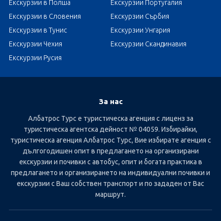
Екскурзии в Полша
Екскурзии Португалия
Екскурзии в Словения
Екскурзии Сърбия
Екскурзии в Тунис
Екскурзии Унгария
Екскурзии Чехия
Екскурзии Скандинавия
Екскурзии Русия
За нас
Албатрос Турс е туристическа агенция с лиценз за
туристическа агентска дейност № 04059. Избирайки,
туристическа агенция Албатрос Турс, Вие избирате агенция с
дългогодишен опит в предлагането на организирани
екскурзии и почивки с автобус, опит и богата практика в
предлагането и организирането на индивидуални почивки и
екскурзии с Ваш собствен транспорт и по зададен от Вас
маршрут.