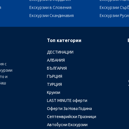
я
Екскурзии в Словения
Екскурзии Сър
Екскурзии Скандинавия
Екскурзии Руси
Топ категории
ДЕСТИНАЦИИ
АЛБАНИЯ
ия с
БЪЛГАРИЯ
курзии
ГЪРЦИЯ
то и
Ваш
ТУРЦИЯ
Круизи
LAST MINUTE оферти
Оферти За Нова Година
Септемврийски Празници
Автобусни Екскурзии