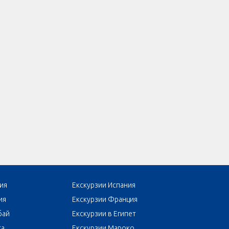
ия
Екскурзии Испания
ия
Екскурзии Франция
бай
Екскурзии в Египет
та
Екскурзии Мароко