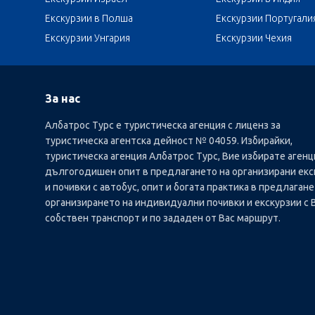
Екскурзии в Полша
Екскурзии Португали
Екскурзии Унгария
Екскурзии Чехия
За нас
Албатрос Турс е туристическа агенция с лиценз за
туристическа агентска дейност № 04059. Избирайки,
туристическа агенция Албатрос Турс, Вие избирате агенц
дългогодишен опит в предлагането на организирани екс
и почивки с автобус, опит и богата практика в предлагане
организирането на индивидуални почивки и екскурзии с 
собствен транспорт и по зададен от Вас маршрут.