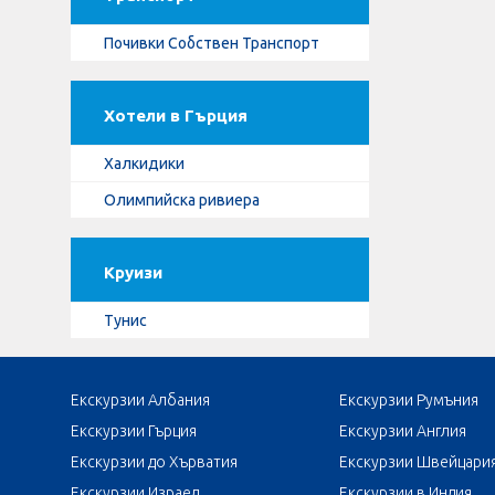
Почивки Собствен Транспорт
Хотели в Гърция
Халкидики
Олимпийска ривиера
Круизи
Тунис
Екскурзии Албания
Екскурзии Румъния
Екскурзии Гърция
Екскурзии Англия
Екскурзии до Хърватия
Екскурзии Швейцари
Екскурзии Израел
Екскурзии в Индия