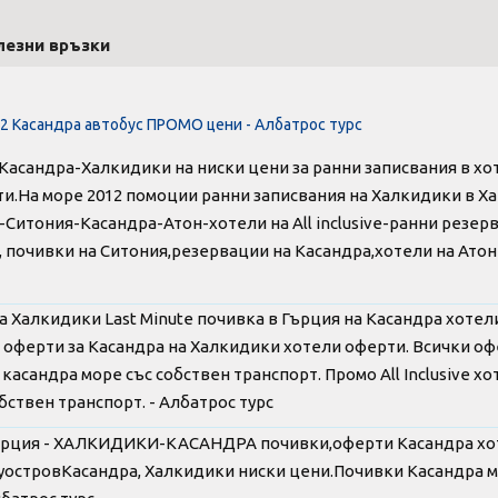
лезни връзки
2 Касандра автобус ПРОМО цени - Албатрос турс
Касандра-Халкидики на ниски цени за ранни записвания в хо
и.На море 2012 помоции ранни записвания на Халкидики в Х
Ситония-Касандра-Атон-хотели на All inclusive-ранни резер
 почивки на Ситония,резервации на Касандра,хотели на Атон 
а Халкидики Last Minute почивка в Гърция на Касандра хотели
 оферти за Касандра на Халкидики хотели оферти. Всички оф
касандра море със собствен транспорт. Промо All Inclusive х
бствен транспорт. - Албатрос турс
ърция - ХАЛКИДИКИ-КАСАНДРА почивки,оферти Касандра хо
уостровКасандра, Халкидики ниски цени.Почивки Касандра мо