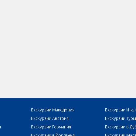
Екскурзии Македония
Екскурзии Итал
Екскурзии Австрия
Екскурзии Турц
я
Екскурзии Германия
Екскурзии в Ду
Екскурзии в Йордания
Екскурзии Мал