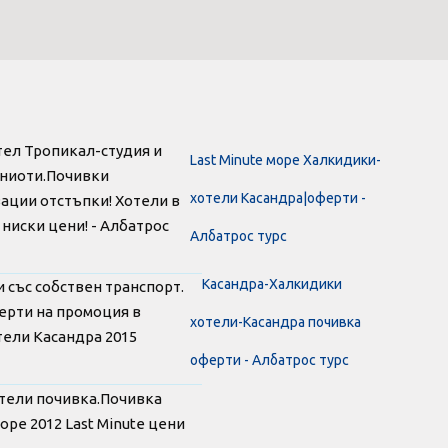
тел Тропикал-студия и
Last Minute море Халкидики-
аниоти.Почивки
хотели Касандра|оферти -
вации отстъпки! Хотели в
ниски цени! - Албатрос
Албатрос турс
Касандра-Халкидики
 със собствен транспорт.
ерти на промоция в
хотели-Касандра почивка
отели Касандра 2015
оферти - Албатрос турс
тели почивка.Почивка
ре 2012 Last Minute цени