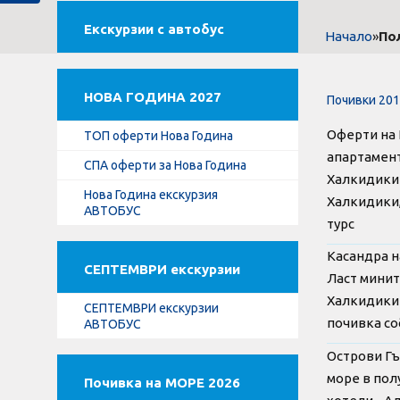
Екскурзии с автобус
»
По
Начало
НОВА ГОДИНА 2027
Почивки 201
Оферти на 
ТОП оферти Нова Година
апартамент
СПА оферти за Нова Година
Халкидики-
Нова Година екскурзия
Халкидики,
АВТОБУС
турс
Касандра н
СЕПТЕМВРИ екскурзии
Ласт минит
Халкидики 
СЕПТЕМВРИ екскурзии
почивка со
АВТОБУС
Острови Г
море в пол
Почивка на МОРЕ 2026