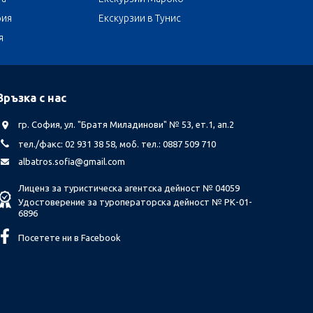
бия
Екскурзии в Тунис
я
Връзка с нас
гр. София, ул. "Братя Миладинови" № 53, ет.1, ап.2
тел./факс: 02 931 38 58, моб. тел.: 0887 509 710
albatros.sofia@gmail.com
Лиценз за туристическа агентска дейност № 04059
Удостоверение за туроператорска дейност № РК-01-
6896
Посетете ни в Facebook