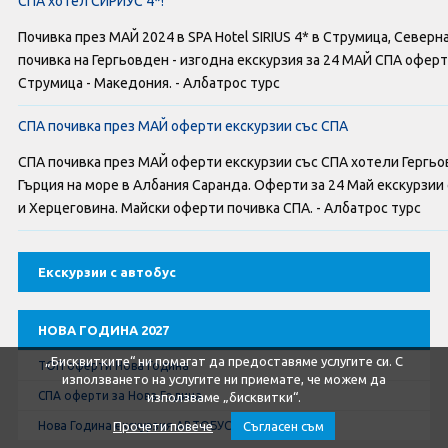
СПА хотел СИРИУС 4*!
Оферти За Нова Година
Почивка през МАЙ 2024 в SPA Hotel SIRIUS 4* в Струмица, Север
Септемврийски Празници
почивка на Гергьовден - изгодна екскурзия за 24 МАЙ СПА оферта 
Струмица - Македония. - Албатрос турс
Автобусни Екскурзии
СПА почивка през МАЙ оферти екскурзии със СПА
Албатрос Турс
СПА почивка през МАЙ оферти екскурзии със СПА хотели Гергьо
Гърция на море в Албания Саранда. Оферти за 24 Май екскурзии 
Документи
и Херцеговина. Майски оферти почивка СПА. - Албатрос турс
Лични данни
Екскурзии с автобус
Общи условия
НОВА ГОДИНА 2027
Стандартен Формуляр
„Бисквитките“ ни помагат да предоставяме услугите си. С
ТОП оферти Нова Година
използването на услугите ни приемате, че можем да
СПА оферти за Нова Година
използваме „бисквитки“.
КОНТАКТИ
Нова Година екскурзия АВТОБУС
Прочети повече
Съгласен съм