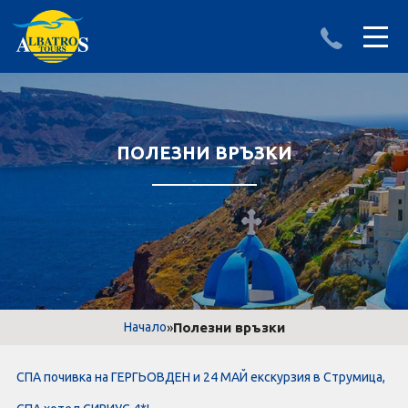
ДЕСТИНАЦИИ
ИЗПРАТИ ЗАПИТВАНЕ
АЛБАНИЯ
ПОЛЕЗНИ ВРЪЗКИ
БЪЛГАРИЯ
ГЪРЦИЯ
ТУРЦИЯ
Круизи
»
Полезни връзки
Начало
LAST MINUTE оферти
СПА почивка на ГЕРГЬОВДЕН и 24 МАЙ екскурзия в Струмица,