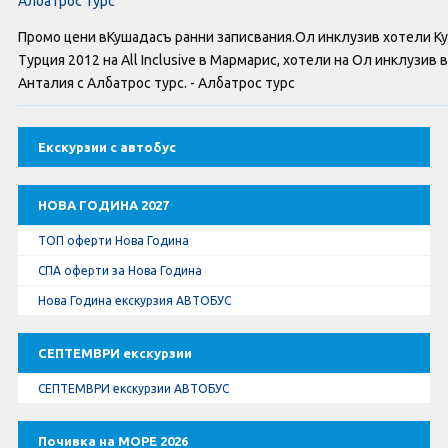
Албатрос турс
Оферти За Нова Година
Промо цени вКушадасъ ранни записвания.Ол инклузив хотели К
Септемврийски Празници
Турция 2012 на All Inclusive в Мармарис, хотели на Ол инклузи
Анталия с Албатрос турс. - Албатрос турс
Автобусни Екскурзии
Екскурзии с автобус
Албатрос Турс
Документи
НОВА ГОДИНА 2027
ТОП оферти Нова Година
Лични данни
СПА оферти за Нова Година
Нова Година екскурзия АВТОБУС
Общи условия
СЕПТЕМВРИ екскурзии
Стандартен Формуляр
СЕПТЕМВРИ екскурзии АВТОБУС
КОНТАКТИ
Почивка на МОРЕ 2026