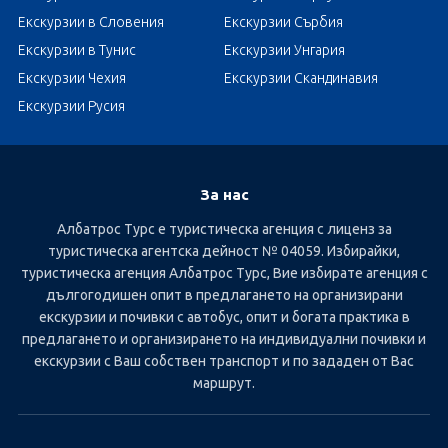
Екскурзии в Словения
Екскурзии Сърбия
Екскурзии в Тунис
Екскурзии Унгария
Екскурзии Чехия
Екскурзии Скандинавия
Екскурзии Русия
За нас
Албатрос Турс е туристическа агенция с лиценз за
туристическа агентска дейност № 04059. Избирайки,
туристическа агенция Албатрос Турс, Вие избирате агенция с
дългогодишен опит в предлагането на организирани
екскурзии и почивки с автобус, опит и богата практика в
предлагането и организирането на индивидуални почивки и
екскурзии с Ваш собствен транспорт и по зададен от Вас
маршрут.