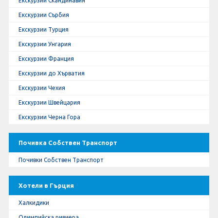
Екскурзии Скандинавия
Екскурзии Сърбия
Екскурзии Турция
Екскурзии Унгария
Екскурзии Франция
Екскурзии до Хърватия
Екскурзии Чехия
Екскурзии Швейцария
Екскурзии Черна Гора
Почивка Собствен Транспорт
Почивки Собствен Транспорт
Хотели в Гърция
Халкидики
Олимпийска ривиера