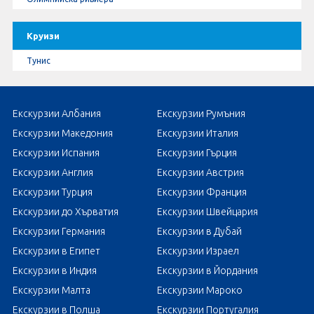
Круизи
Тунис
Екскурзии Албания
Екскурзии Румъния
Екскурзии Македония
Екскурзии Италия
Екскурзии Испания
Екскурзии Гърция
Екскурзии Англия
Екскурзии Австрия
Екскурзии Турция
Екскурзии Франция
Екскурзии до Хърватия
Екскурзии Швейцария
Екскурзии Германия
Екскурзии в Дубай
Екскурзии в Египет
Екскурзии Израел
Екскурзии в Индия
Екскурзии в Йордания
Екскурзии Малта
Екскурзии Мароко
Екскурзии в Полша
Екскурзии Португалия