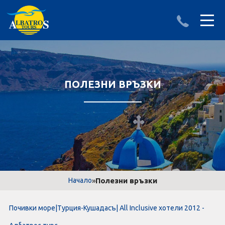
ДЕСТИНАЦИИ
ИЗПРАТИ ЗАПИТВАНЕ
АЛБАНИЯ
ПОЛЕЗНИ ВРЪЗКИ
БЪЛГАРИЯ
ГЪРЦИЯ
ТУРЦИЯ
Круизи
»
Полезни връзки
Начало
LAST MINUTE оферти
Почивки море|Турция-Кушадасъ| All Inclusive хотели 2012 -