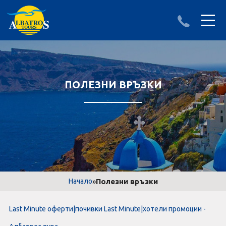
ДЕСТИНАЦИИ
ИЗПРАТИ ЗАПИТВАНЕ
АЛБАНИЯ
ПОЛЕЗНИ ВРЪЗКИ
БЪЛГАРИЯ
ГЪРЦИЯ
ТУРЦИЯ
Круизи
»
Полезни връзки
Начало
LAST MINUTE оферти
Last Minute оферти|почивки Last Minute|хотели промоции -