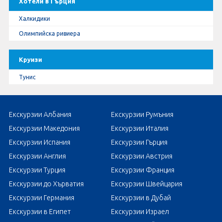
Хотели в Гърция
Халкидики
Олимпийска ривиера
Круизи
Тунис
Екскурзии Албания
Екскурзии Румъния
Екскурзии Македония
Екскурзии Италия
Екскурзии Испания
Екскурзии Гърция
Екскурзии Англия
Екскурзии Австрия
Екскурзии Турция
Екскурзии Франция
Екскурзии до Хърватия
Екскурзии Швейцария
Екскурзии Германия
Екскурзии в Дубай
Екскурзии в Египет
Екскурзии Израел