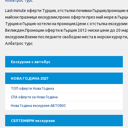
Албатрос турс
Оферти За Нова Година
Last-minute оферти Турция, отстъпки почивки Гърция,промоции
Септемврийски Празници
майски празници екскурзии,промо оферти през май море в Гърция. 
Турция и Гърция-хотели на промоция.Цени с отстъпка екскурзи
Автобусни Екскурзии
Великден.Промоции оферти в Гърция 2012-ниски цени до 20 мар
екскурзии.Вземи последните свободни места в морски курорти,в
Албатрос турс
Албатрос Турс
Документи
Екскурзии с автобус
Лични данни
НОВА ГОДИНА 2027
Общи условия
ТОП оферти Нова Година
СПА оферти за Нова Година
Стандартен Формуляр
Нова Година екскурзия АВТОБУС
КОНТАКТИ
СЕПТЕМВРИ екскурзии