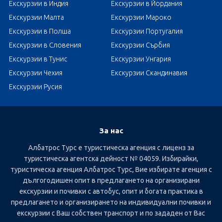
Екскурзии в Индия
Екскурзии в Йордания
Екскурзии Малта
Екскурзии Мароко
Екскурзии в Полша
Екскурзии Португалия
Екскурзии в Словения
Екскурзии Сърбия
Екскурзии в Тунис
Екскурзии Унгария
Екскурзии Чехия
Екскурзии Скандинавия
Екскурзии Русия
За нас
Албатрос Турс е туристическа агенция с лиценз за
туристическа агентска дейност № 04059. Избирайки,
туристическа агенция Албатрос Турс, Вие избирате агенция с
дългогодишен опит в предлагането на организирани
екскурзии и почивки с автобус, опит и богата практика в
предлагането и организирането на индивидуални почивки и
екскурзии с Ваш собствен транспорт и по зададен от Вас