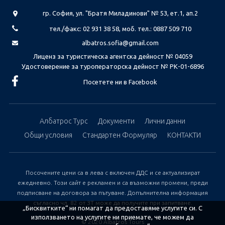
гр. София, ул. "Братя Миладинови" № 53, ет.1, ап.2
тел./факс: 02 931 38 58, моб. тел.: 0887 509 710
albatros.sofia@gmail.com
Лиценз за туристическа агентска дейност № 04059
Удостоверение за туроператорска дейност № РК-01-6896
Посетете ни в Facebook
Албатрос Турс
Документи
Лични данни
Общи условия
Стандартен Формуляр
КОНТАКТИ
Посочените цени са в лева с включен ДДС и се актуализират
ежедневно. Този сайт е рекламен и са възможни промени, преди
подписване на договора за пътуване. Допълнителна информация
съгласно чл. 82 от ЗТ може да получите при запитване.
„Бисквитките“ ни помагат да предоставяме услугите си. С
използването на услугите ни приемате, че можем да
© 2020 Albatros Tours