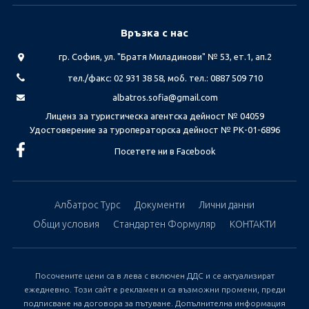
Връзка с нас
гр. София, ул. "Братя Миладинови" № 53, ет.1, ап.2
тел./факс: 02 931 38 58, моб. тел.: 0887 509 710
albatros.sofia@gmail.com
Лиценз за туристическа агентска дейност № 04059
Удостоверение за туроператорска дейност № РК-01-6896
Посетете ни в Facebook
Албатрос Турс
Документи
Лични данни
Общи условия
Стандартен Формуляр
КОНТАКТИ
Посочените цени са в лева с включен ДДС и се актуализират
ежедневно. Този сайт е рекламен и са възможни промени, преди
подписване на договора за пътуване. Допълнителна информация