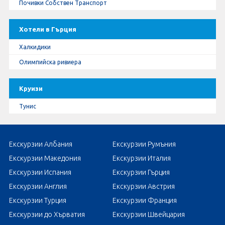
Почивки Собствен Транспорт
Хотели в Гърция
Халкидики
Олимпийска ривиера
Круизи
Тунис
Екскурзии Албания
Екскурзии Румъния
Екскурзии Македония
Екскурзии Италия
Екскурзии Испания
Екскурзии Гърция
Екскурзии Англия
Екскурзии Австрия
Екскурзии Турция
Екскурзии Франция
Екскурзии до Хърватия
Екскурзии Швейцария