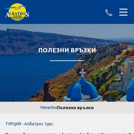
ДЕСТИНАЦИИ
ИЗПРАТИ ЗАПИТВАНЕ
АЛБАНИЯ
ПОЛЕЗНИ ВРЪЗКИ
БЪЛГАРИЯ
ГЪРЦИЯ
ТУРЦИЯ
Круизи
»
Полезни връзки
Начало
LAST MINUTE оферти
ТУРЦИЯ - Албатрос турс