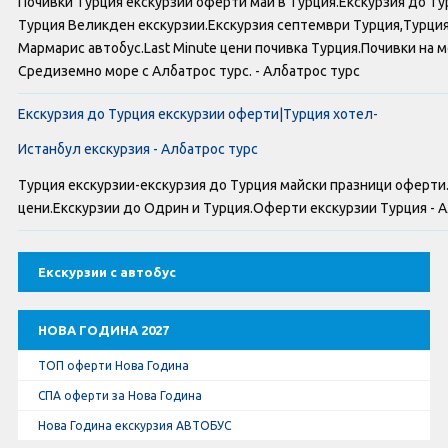
Почивки Турция екскурзии оферти май в Турция.Екскурзия до Т
Оферти За Нова Година
Турция Великден екскурзии.Екскурзия септември Турция,Турци
Мармарис автобус.Last Minute цени почивка Турция.Почивки на 
Септемврийски Празници
Средиземно море с Албатрос турс. - Албатрос турс
Автобусни Екскурзии
Екскурзия до Турция екскурзии оферти|Турция хотел-
Истанбул екскурзия - Албатрос турс
Албатрос Турс
Турция екскурзии-екскурзия до Турция майски празници оферти
Документи
цени.Екскурзии до Одрин и Турция.Оферти екскурзии Турция - 
Лични данни
Екскурзии с автобус
Общи условия
НОВА ГОДИНА 2027
Стандартен Формуляр
ТОП оферти Нова Година
СПА оферти за Нова Година
КОНТАКТИ
Нова Година екскурзия АВТОБУС