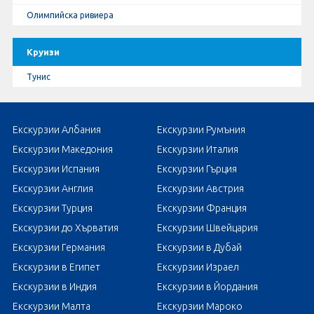
Олимпийска ривиера
Круизи
Тунис
Екскурзии Албания
Екскурзии Румъния
Екскурзии Македония
Екскурзии Италия
Екскурзии Испания
Екскурзии Гърция
Екскурзии Англия
Екскурзии Австрия
Екскурзии Турция
Екскурзии Франция
Екскурзии до Хърватия
Екскурзии Швейцария
Екскурзии Германия
Екскурзии в Дубай
Екскурзии в Египет
Екскурзии Израел
Екскурзии в Индия
Екскурзии в Йордания
Екскурзии Малта
Екскурзии Мароко