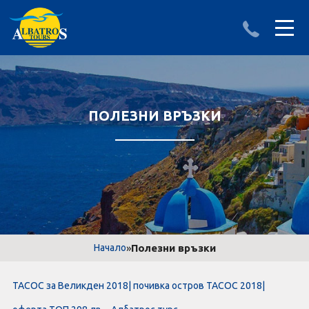
ДЕСТИНАЦИИ
ИЗПРАТИ ЗАПИТВАНЕ
АЛБАНИЯ
ПОЛЕЗНИ ВРЪЗКИ
БЪЛГАРИЯ
ГЪРЦИЯ
ТУРЦИЯ
Круизи
»
Полезни връзки
Начало
LAST MINUTE оферти
ТАСОС за Великден 2018| почивка остров ТАСОС 2018|