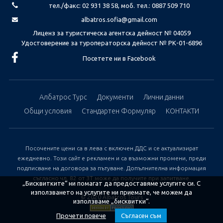
тел./факс: 02 931 38 58, моб. тел.: 0887 509 710
albatros.sofia@gmail.com
Лиценз за туристическа агентска дейност № 04059
Удостоверение за туроператорска дейност № РК-01-6896
Посетете ни в Facebook
Албатрос Турс
Документи
Лични данни
Общи условия
Стандартен Формуляр
КОНТАКТИ
Посочените цени са в лева с включен ДДС и се актуализират
ежедневно. Този сайт е рекламен и са възможни промени, преди
подписване на договора за пътуване. Допълнителна информация
съгласно чл. 82 от ЗТ може да получите при запитване.
„Бисквитките“ ни помагат да предоставяме услугите си. С
използването на услугите ни приемате, че можем да
© 2020 Albatros Tours
използваме „бисквитки“.
Прочети повече
Съгласен съм