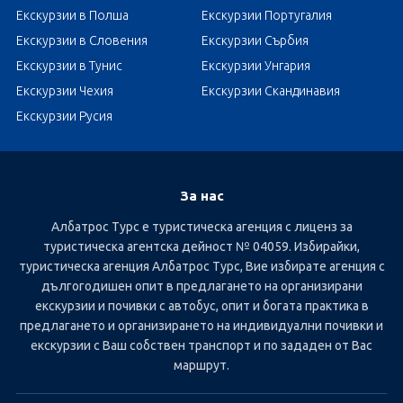
Екскурзии в Полша
Екскурзии Португалия
Екскурзии в Словения
Екскурзии Сърбия
Екскурзии в Тунис
Екскурзии Унгария
Екскурзии Чехия
Екскурзии Скандинавия
Екскурзии Русия
За нас
Албатрос Турс е туристическа агенция с лиценз за
туристическа агентска дейност № 04059. Избирайки,
туристическа агенция Албатрос Турс, Вие избирате агенция с
дългогодишен опит в предлагането на организирани
екскурзии и почивки с автобус, опит и богата практика в
предлагането и организирането на индивидуални почивки и
екскурзии с Ваш собствен транспорт и по зададен от Вас
маршрут.