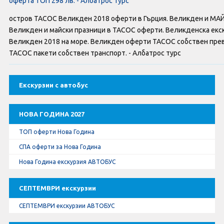
оферта ТОП 298 лв. - Албатрос турс
Оферти За Нова Година
остров ТАСОС Великден 2018 оферти в Гърция. Великден и МАЙ 
Септемврийски Празници
Великден и майски празници в ТАСОС оферти. Великденска екск
Великден 2018 на море. Великден оферти ТАСОС собствен прев
Автобусни Екскурзии
ТАСОС пакети собствен транспорт. - Албатрос турс
Албатрос Турс
Екскурзии с автобус
Документи
НОВА ГОДИНА 2027
Лични данни
ТОП оферти Нова Година
СПА оферти за Нова Година
Общи условия
Нова Година екскурзия АВТОБУС
Стандартен Формуляр
СЕПТЕМВРИ екскурзии
КОНТАКТИ
СЕПТЕМВРИ екскурзии АВТОБУС