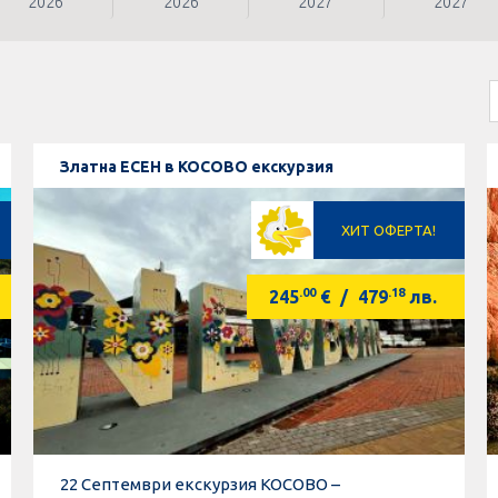
2026
2026
2027
2027
Златна ЕСЕН в КОСОВО екскурзия
ХИТ ОФЕРТА!
.00
.18
245
€
/
479
лв.
22 Септември екскурзия КОСОВО –