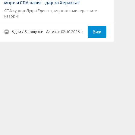
море и СПА оазис - дар за Херакъл!
СПА курорт Лутра Едипсос, морето с минералните
извори!
Виж
6 дни / 5 нощувки
Дати от: 02.10.2026 г.