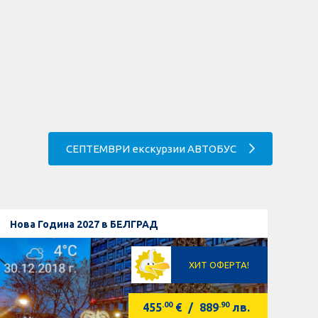
СЕПТЕМВРИ екскурзии АВТОБУС
Нова Година 2027 в БЕЛГРАД
ХИТ ОФЕРТА!
.00
.90
455
€
/
889
лв.