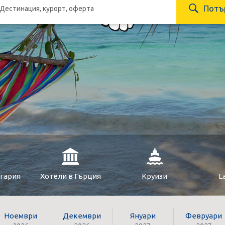
Потъ
лгария
Хотели в Гърция
Круизи
L
Ноември
Декември
Януари
Февруари