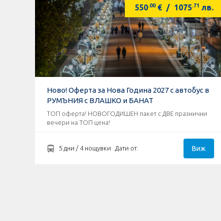
.00
.71
550
€
/
1075
лв.
Ново! Оферта за Нова Година 2027 с автобус в
РУМЪНИЯ с ВЛАШКО и БАНАТ
ТОП оферта! НОВОГОДИШЕН пакет с ДВЕ празнични
вечери на ТОП цена!
Виж
5 дни / 4 нощувки
Дати от: