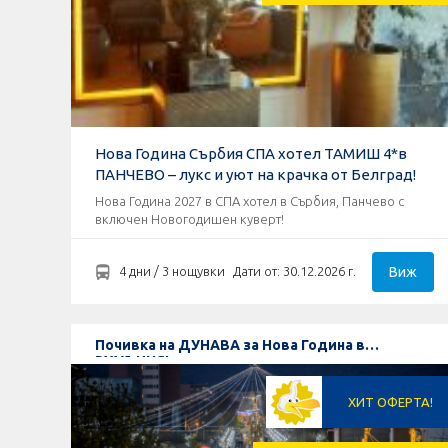
Нова Година Сърбия СПА хотел ТАМИШ 4*в
ПАНЧЕВО – лукс и уют на крачка от Белград!
Нова Година 2027 в СПА хотел в Сърбия, Панчево с
включен Новогодишен куверт!
Виж
4 дни / 3 нощувки
Дати от: 30.12.2026 г.
Почивка на ДУНАВА за Нова Година в
РУМЪНИЯ!
ХИТ ОФЕРТА!