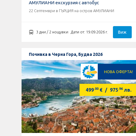
АМУЛИАНИ екскурзия с автобус
22 Септември в ГЪРЦИЯ на остров АМУЛИАНИ
Виж
3 дни / 2 нощувки
Дати от: 19.09.2026 г.
Почивка в Черна Гора, Будва 2026
НОВА ОФЕРТА!
.00
.96
499
€
/
975
лв.