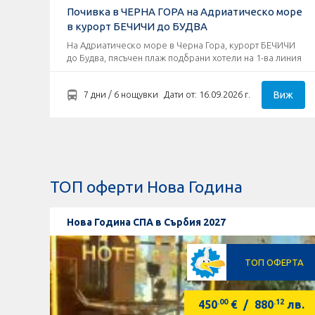
Почивка в ЧЕРНА ГОРА на Адриатическо море
в курорт БЕЧИЧИ до БУДВА
На Адриатическо море в Черна Гора, курорт БЕЧИЧИ
до Будва, пясъчен плаж подбрани хотели на 1-ва линия
Виж
7 дни / 6 нощувки
Дати от: 16.09.2026 г.
ТОП оферти Нова Година
Нова Година СПА в Сърбия 2027
ТОП ОФЕРТА
.00
.12
450
€
/
880
лв.