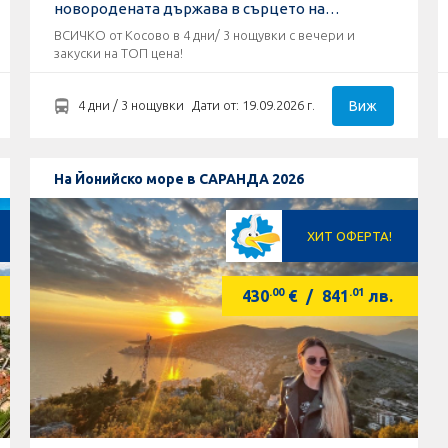
новородената държава в сърцето на
ДАРДАНИЯ !
ВСИЧКО от Косово в 4 дни/ 3 нощувки с вечери и
закуски на ТОП цена!
Виж
4 дни / 3 нощувки
Дати от: 19.09.2026 г.
На Йонийско море в САРАНДА 2026
ХИТ ОФЕРТА!
.00
.01
430
€
/
841
лв.