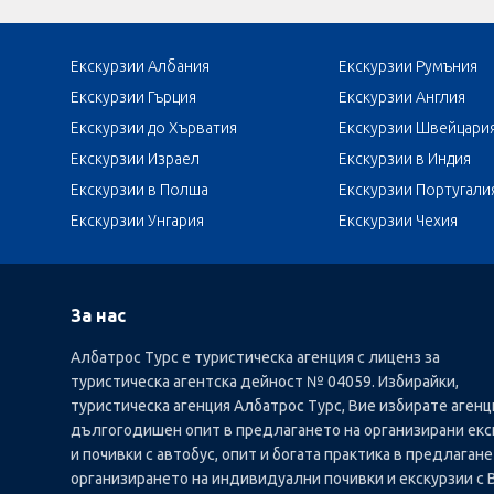
Екскурзии Албания
Екскурзии Румъния
Екскурзии Гърция
Екскурзии Англия
Екскурзии до Хърватия
Екскурзии Швейцари
Екскурзии Израел
Екскурзии в Индия
Екскурзии в Полша
Екскурзии Португали
Екскурзии Унгария
Екскурзии Чехия
За нас
Албатрос Турс е туристическа агенция с лиценз за
туристическа агентска дейност № 04059. Избирайки,
туристическа агенция Албатрос Турс, Вие избирате агенц
дългогодишен опит в предлагането на организирани екс
и почивки с автобус, опит и богата практика в предлагане
организирането на индивидуални почивки и екскурзии с 