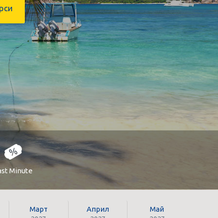
рси
ast Minute
Март
Април
Май