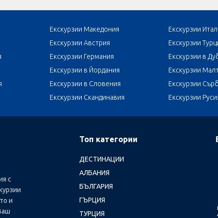
Екскурзии Македония
Екскурзии Итал
Екскурзии Австрия
Екскурзии Турц
я
Екскурзии Германия
Екскурзии в Ду
Екскурзии в Йордания
Екскурзии Мал
я
Екскурзии в Словения
Екскурзии Сър
Екскурзии Скандинавия
Екскурзии Руси
Топ категории
ДЕСТИНАЦИИ
АЛБАНИЯ
ия с
БЪЛГАРИЯ
курзии
ГЪРЦИЯ
то и
Ваш
ТУРЦИЯ