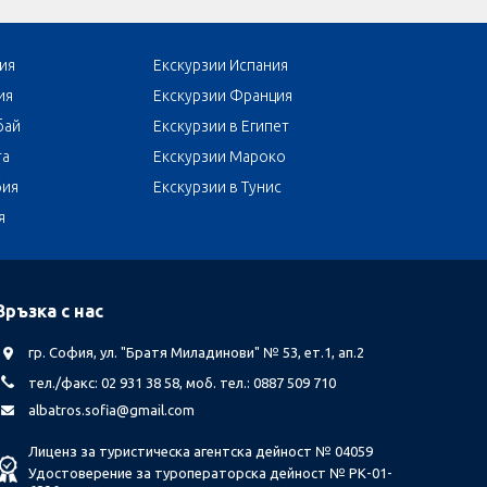
ия
Екскурзии Испания
ия
Екскурзии Франция
бай
Екскурзии в Египет
та
Екскурзии Мароко
бия
Екскурзии в Тунис
я
Връзка с нас
гр. София, ул. "Братя Миладинови" № 53, ет.1, ап.2
тел./факс: 02 931 38 58, моб. тел.: 0887 509 710
albatros.sofia@gmail.com
Лиценз за туристическа агентска дейност № 04059
Удостоверение за туроператорска дейност № РК-01-