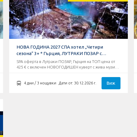
НОВА ГОДИНА 2027 СПА хотел „Четири
сезона” 3+ * Гърция, ЛУТРАКИ ПОЗАР с
КАСТОРИЯ
SPA оферта в Лутраки ПОЗАР, Гърция на ТОП цена от
425 € с включен НОВОГОДИШЕН куверт с жива музика
в любима таверна „O Kalofagas - Kaj Mitre” !
Виж
4 дни / 3 нощувки
Дати от: 30.12.2026 г.