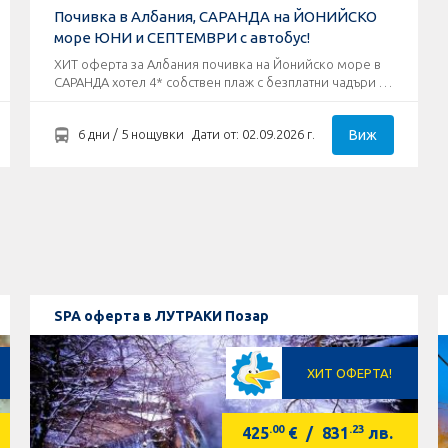
Почивка в Албания, САРАНДА на ЙОНИЙСКО
море ЮНИ и СЕПТЕМВРИ с автобус!
ХИТ оферта за Албания почивка на Йонийско море в
САРАНДА хотел 4* собствен плаж с безплатни чадъри и
шезлонги!
Виж
6 дни / 5 нощувки
Дати от: 02.09.2026 г.
SPA оферта в ЛУТРАКИ Позар
ХИТ ОФЕРТА!
.00
.23
425
€
/
831
лв.