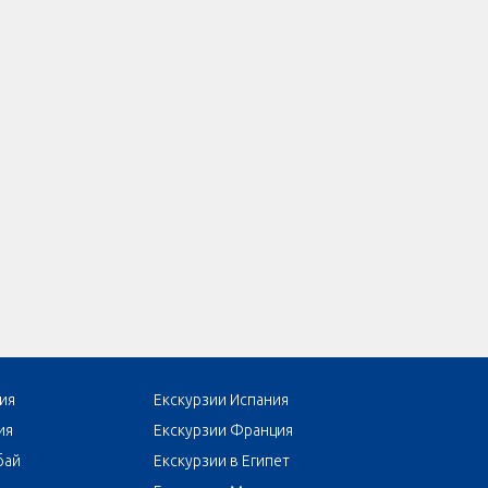
ия
Екскурзии Испания
ия
Екскурзии Франция
бай
Екскурзии в Египет