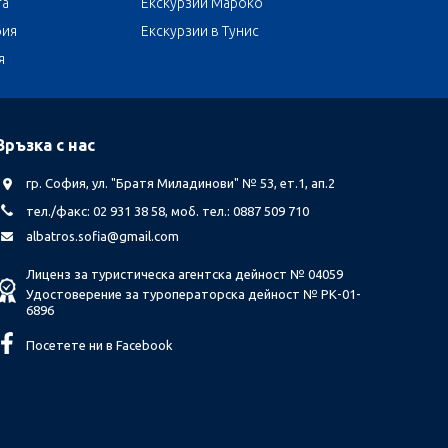
та
Екскурзии Мароко
бия
Екскурзии в Тунис
я
Връзка с нас
гр. София, ул. "Братя Миладинови" № 53, ет.1, ап.2
тел./факс: 02 931 38 58, моб. тел.: 0887 509 710
albatros.sofia@gmail.com
Лиценз за туристическа агентска дейност № 04059
Удостоверение за туроператорска дейност № РК-01-
6896
Посетете ни в Facebook