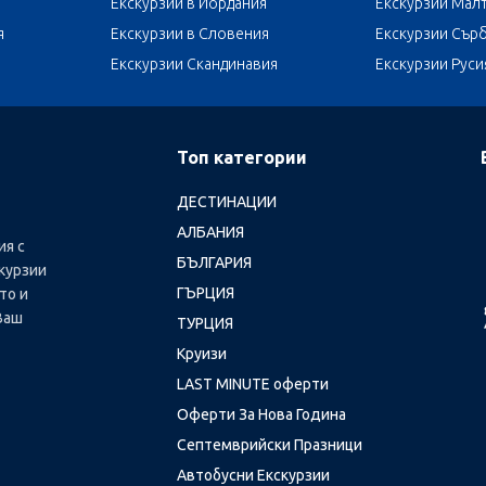
Екскурзии в Йордания
Екскурзии Мал
я
Екскурзии в Словения
Екскурзии Сър
Екскурзии Скандинавия
Екскурзии Руси
Топ категории
ДЕСТИНАЦИИ
АЛБАНИЯ
ия с
БЪЛГАРИЯ
курзии
ГЪРЦИЯ
то и
Ваш
ТУРЦИЯ
Круизи
LAST MINUTE оферти
Оферти За Нова Година
Септемврийски Празници
Автобусни Екскурзии