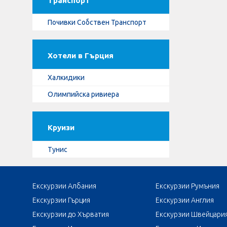
Транспорт
Почивки Собствен Транспорт
Хотели в Гърция
Халкидики
Олимпийска ривиера
Круизи
Тунис
Екскурзии Албания
Екскурзии Румъния
Екскурзии Гърция
Екскурзии Англия
Екскурзии до Хърватия
Екскурзии Швейцари