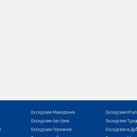
Екскурзии Македония
Екскурзии Итал
Екскурзии Австрия
Екскурзии Турц
я
Екскурзии Германия
Екскурзии в Ду