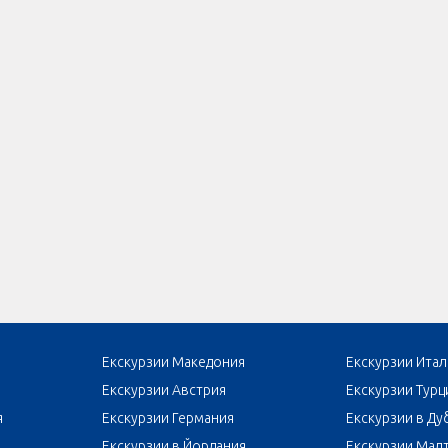
Екскурзии Македония
Екскурзии Итал
Екскурзии Австрия
Екскурзии Турц
я
Екскурзии Германия
Екскурзии в Ду
Екскурзии в Йордания
Екскурзии Мал