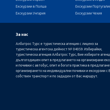
Екскурзии в Полша
Екскурзии Португали
Екскурзии Унгария
Екскурзии Чехия
За нас
Албатрос Турс е туристическа агенция с лиценз за
туристическа агентска дейност № 04059. Избирайки,
туристическа агенция Албатрос Турс, Вие избирате агенц
дългогодишен опит в предлагането на организирани екс
и почивки с автобус, опит и богата практика в предлагане
организирането на индивидуални почивки и екскурзии с 
собствен транспорт и по зададен от Вас маршрут.