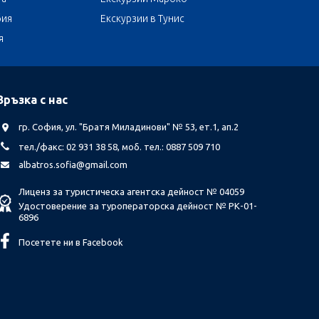
бия
Екскурзии в Тунис
я
Връзка с нас
гр. София, ул. "Братя Миладинови" № 53, ет.1, ап.2
тел./факс: 02 931 38 58, моб. тел.: 0887 509 710
albatros.sofia@gmail.com
Лиценз за туристическа агентска дейност № 04059
Удостоверение за туроператорска дейност № РК-01-
6896
Посетете ни в Facebook