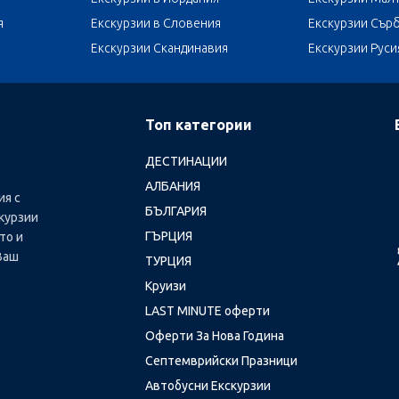
я
Екскурзии в Словения
Екскурзии Сър
Екскурзии Скандинавия
Екскурзии Руси
Топ категории
ДЕСТИНАЦИИ
АЛБАНИЯ
ия с
БЪЛГАРИЯ
курзии
ГЪРЦИЯ
то и
Ваш
ТУРЦИЯ
Круизи
LAST MINUTE оферти
Оферти За Нова Година
Септемврийски Празници
Автобусни Екскурзии