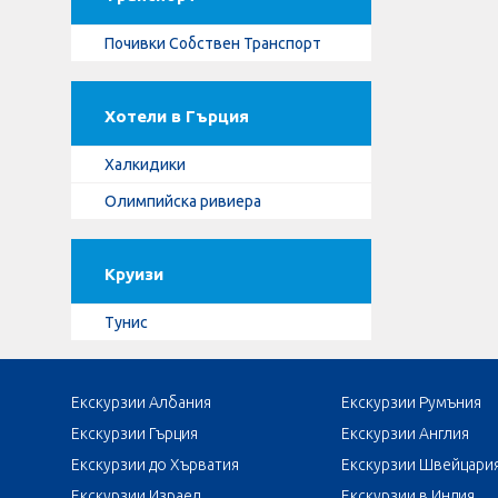
Почивки Собствен Транспорт
Хотели в Гърция
Халкидики
Олимпийска ривиера
Круизи
Тунис
Екскурзии Албания
Екскурзии Румъния
Екскурзии Гърция
Екскурзии Англия
Екскурзии до Хърватия
Екскурзии Швейцари
Екскурзии Израел
Екскурзии в Индия