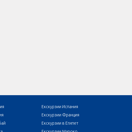
ия
Екскурзии Испания
ия
Екскурзии Франция
бай
Екскурзии в Египет
та
Екскурзии Мароко