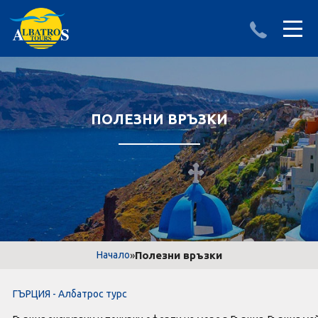
ДЕСТИНАЦИИ
ИЗПРАТИ ЗАПИТВАНЕ
АЛБАНИЯ
ПОЛЕЗНИ ВРЪЗКИ
БЪЛГАРИЯ
ГЪРЦИЯ
ТУРЦИЯ
Круизи
»
Полезни връзки
Начало
LAST MINUTE оферти
ГЪРЦИЯ - Албатрос турс