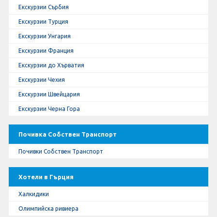
Екскурзии Сърбия
Екскурзии Турция
Екскурзии Унгария
Екскурзии Франция
Екскурзии до Хърватия
Екскурзии Чехия
Екскурзии Швейцария
Екскурзии Черна Гора
Почивка Собствен Транспорт
Почивки Собствен Транспорт
Хотели в Гърция
Халкидики
Олимпийска ривиера