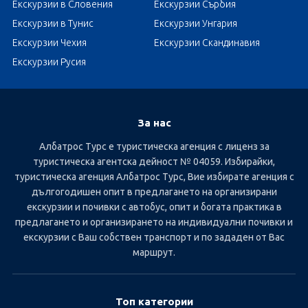
Екскурзии в Словения
Екскурзии Сърбия
Екскурзии в Тунис
Екскурзии Унгария
Екскурзии Чехия
Екскурзии Скандинавия
Екскурзии Русия
За нас
Албатрос Турс е туристическа агенция с лиценз за
туристическа агентска дейност № 04059. Избирайки,
туристическа агенция Албатрос Турс, Вие избирате агенция с
дългогодишен опит в предлагането на организирани
екскурзии и почивки с автобус, опит и богата практика в
предлагането и организирането на индивидуални почивки и
екскурзии с Ваш собствен транспорт и по зададен от Вас
маршрут.
Топ категории