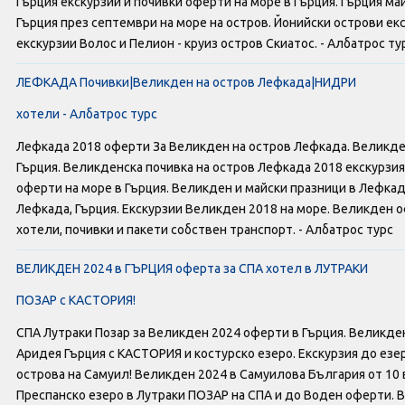
Гърция екскурзии и почивки оферти на море в Гърция. Гърция ма
Оферти За Нова Година
Гърция през септември на море на остров. Йонийски острови ек
екскурзии Волос и Пелион - круиз остров Скиатос. - Албатрос ту
Септемврийски Празници
ЛЕФКАДА Почивки|Великден на остров Лефкада|НИДРИ
Автобусни Екскурзии
хотели - Албатрос турс
Албатрос Турс
Лефкада 2018 оферти За Великден на остров Лефкада. Великден
Гърция. Великденска почивка на остров Лефкада 2018 екскурзи
Документи
оферти на море в Гърция. Великден и майски празници в Лефка
Лефкада, Гърция. Екскурзии Великден 2018 на море. Великден 
хотели, почивки и пакети собствен транспорт. - Албатрос турс
Лични данни
ВЕЛИКДЕН 2024 в ГЪРЦИЯ оферта за СПА хотел в ЛУТРАКИ
Общи условия
ПОЗАР с КАСТОРИЯ!
Стандартен Формуляр
СПА Лутраки Позар за Великден 2024 оферти в Гърция. Великде
Аридея Гърция с КАСТОРИЯ и костурско езеро. Екскурзия до езе
КОНТАКТИ
острова на Самуил! Великден 2024 в Самуилова България от 10
Преспанско езеро в Лутраки ПОЗАР на СПА и до Воден оферти. 