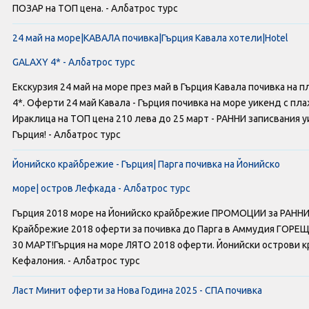
ПОЗАР на ТОП цена. - Албатрос турс
24 май на море|КАВАЛА почивка|Гърция Кавала хотели|Hotel
GALAXY 4* - Албатрос турс
Екскурзия 24 май на море през май в Гърция Кавала почивка на
4*. Оферти 24 май Кавала - Гърция почивка на море уикенд с пл
Ираклица на ТОП цена 210 лева до 25 март - РАННИ записвания у
Гърция! - Албатрос турс
Йонийско крайбрежие - Гърция| Парга почивка на Йонийско
море| остров Лефкада - Албатрос турс
Гърция 2018 море на Йонийско крайбрежие ПРОМОЦИИ за РАННИ 
Крайбрежие 2018 оферти за почивка до Парга в Аммудия ГОРЕЩА
30 МАРТ!Гърция на море ЛЯТО 2018 оферти. Йонийски острови кр
Кефалония. - Албатрос турс
Ласт Минит оферти за Нова Година 2025 - СПА почивка