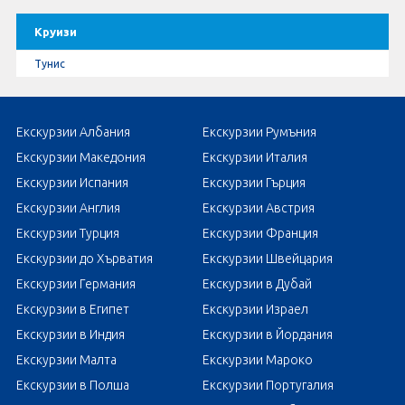
Круизи
Тунис
Екскурзии Албания
Екскурзии Румъния
Екскурзии Македония
Екскурзии Италия
Екскурзии Испания
Екскурзии Гърция
Екскурзии Англия
Екскурзии Австрия
Екскурзии Турция
Екскурзии Франция
Екскурзии до Хърватия
Екскурзии Швейцария
Екскурзии Германия
Екскурзии в Дубай
Екскурзии в Египет
Екскурзии Израел
Екскурзии в Индия
Екскурзии в Йордания
Екскурзии Малта
Екскурзии Мароко
Екскурзии в Полша
Екскурзии Португалия