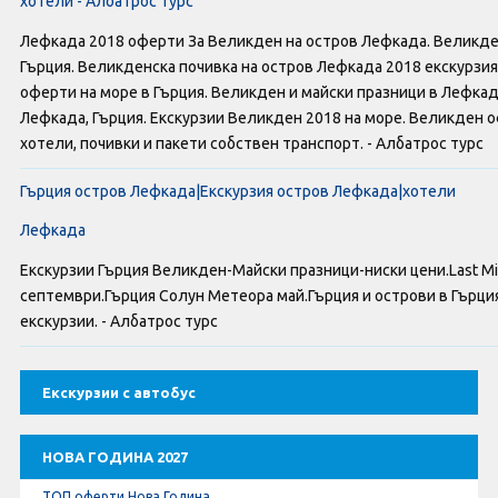
хотели - Албатрос турс
Оферти За Нова Година
Лефкада 2018 оферти За Великден на остров Лефкада. Великден
Септемврийски Празници
Гърция. Великденска почивка на остров Лефкада 2018 екскурзи
оферти на море в Гърция. Великден и майски празници в Лефка
Автобусни Екскурзии
Лефкада, Гърция. Екскурзии Великден 2018 на море. Великден 
хотели, почивки и пакети собствен транспорт. - Албатрос турс
Албатрос Турс
Гърция остров Лефкада|Eкскурзия остров Лефкада|хотели
Документи
Лефкада
Екскурзии Гърция Великден-Майски празници-ниски цени.Last Mi
Лични данни
септември.Гърция Солун Метеора май.Гърция и острови в Гърция
екскурзии. - Албатрос турс
Общи условия
Екскурзии с автобус
Стандартен Формуляр
КОНТАКТИ
НОВА ГОДИНА 2027
ТОП оферти Нова Година