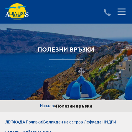
ДЕСТИНАЦИИ
ИЗПРАТИ ЗАПИТВАНЕ
АЛБАНИЯ
ПОЛЕЗНИ ВРЪЗКИ
БЪЛГАРИЯ
ГЪРЦИЯ
ТУРЦИЯ
Круизи
»
Полезни връзки
Начало
LAST MINUTE оферти
ЛЕФКАДА Почивки|Великден на остров Лефкада|НИДРИ