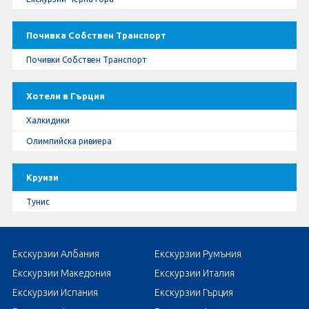
Почивка Собствен Транспорт
Почивки Собствен Транспорт
Хотели в Гърция
Халкидики
Олимпийска ривиера
Круизи
Тунис
Екскурзии Албания
Екскурзии Румъния
Екскурзии Македония
Екскурзии Италия
Екскурзии Испания
Екскурзии Гърция