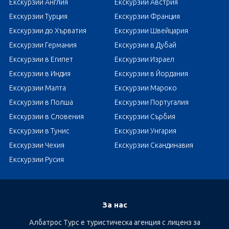
Екскурзии Англия
Екскурзии Австрия
Екскурзии Турция
Екскурзии Франция
Екскурзии до Хърватия
Екскурзии Швейцария
Екскурзии Германия
Екскурзии в Дубай
Екскурзии в Египет
Екскурзии Израел
Екскурзии в Индия
Екскурзии в Йордания
Екскурзии Малта
Екскурзии Мароко
Екскурзии в Полша
Екскурзии Португалия
Екскурзии в Словения
Екскурзии Сърбия
Екскурзии в Тунис
Екскурзии Унгария
Екскурзии Чехия
Екскурзии Скандинавия
Екскурзии Русия
За нас
Албатрос Турс е туристическа агенция с лиценз за