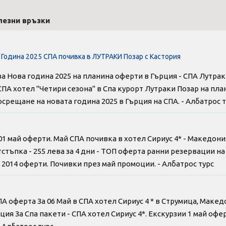
лезни връзки
 Година 2025 СПА почивка в ЛУТРАКИ Позар с Кастория
за Нова година 2025 на планина оферти в Гърция - СПА Лутрак
СПА хотел "Четири сезона" в Спа курорт Лутраки Позар на пла
Посрещане на новата година 2025 в Гърция на СПА. - Албатрос 
01 май оферти. Май СПА почивка в хотел Сириус 4* - Македони
тстъпка - 255 лева за 4 дни - ТОП оферта ранни резервации н
014 оферти. Почивки през май промоции. - Албатрос турс
ПА оферта За 06 Май в СПА хотел Сириус 4 * в Струмица, Маке
ция За Спа пакети - СПА хотел Сириус 4*. Екскурзии 1 май оф