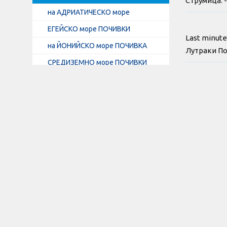
Струмица. 
на АДРИАТИЧЕСКО море
ЕГЕЙСКО море ПОЧИВКИ
Last minut
на ЙОНИЙСКО море ПОЧИВКА
Лутраки По
СРЕДИЗЕМНО море ПОЧИВКИ
на ЧЕРНО море ПОЧИВКИ
Година в Лу
ПОЧИВКА на ОСТРОВ море
СПА почивк
спа пакет 2
Избери Дестинация
СПА хотели
СПА хотели
Екскурзии Австрия
Екскурзии Азербайджан
Оферти за 
екскурзия. 
Екскурзии Албания
хотел Сири
Екскурзии Англия
Екскурзии Бенелюкс