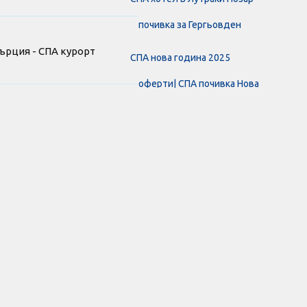
почивка за Гергьовден
Гърция - СПА курорт
СПА нова година 2025
оферти| СПА почивка Нова
а нова година 2025 хотел
СПА почивка оферти
втобус. - Албатрос турс
Оферти СПА Нова Година -
 оферти За Нова Година
Albatros Tours
тел Сириус в Струмица
Гърция Нова Година 2025
с. Нова Година в спа
СПА почивка в ЛУТРАКИ
Позар с Кастория