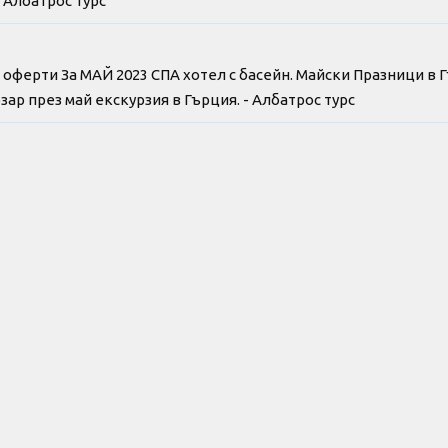
- Албатрос турс
e оферти За МАЙ 2023 СПА хотел с басейн. Майски Празници в 
зар през май екскурзия в Гърция. - Албатрос турс
траки Позар
а нова година 2025 екскурзия автобус в Гърция. СПА оферта з
025. Спа център Лутраки Позар за нова година 2025 оферта с а
 с минерални басейни. СПА пакети За Великден почивка. СПА
. СПА пакети за празниците екскурзия. - Албатрос турс
СПА Нова Година 2024 в Чужбина. Нова Година почивка спа хо
СПА хотели на планина за Нова Година 2024 екскурзия с автобу
ус в Струмица новогодишни оферти с автобус.