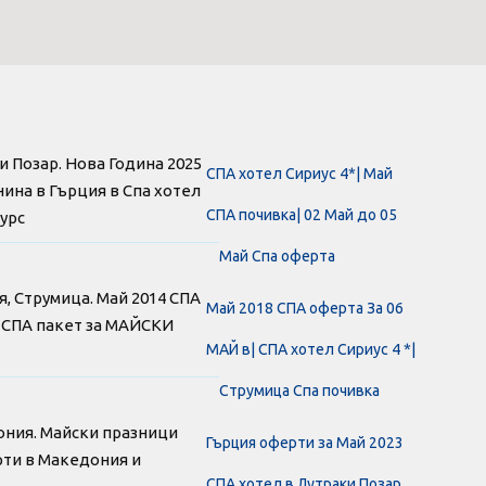
и Позар. Нова Година 2025
СПА хотел Сириус 4*| Май
нина в Гърция в Спа хотел
СПА почивка| 02 Май до 05
турс
Май Спа оферта
я, Струмица. Май 2014 СПА
Май 2018 СПА оферта За 06
а СПА пакет за МАЙСКИ
МАЙ в| СПА хотел Сириус 4 *|
Струмица Спа почивка
дония. Майски празници
Гърция оферти за Май 2023
ерти в Македония и
СПА хотел в Лутраки Позар