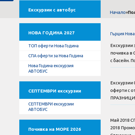
Екскурзии с автобус
»
По
Начало
НОВА ГОДИНА 2027
Гърция Нова
Екскурзии 
ТОП оферти Нова Година
почивка в 
СПА оферти за Нова Година
с басейн. 
Нова Година екскурзия
АВТОБУС
Екскурзии 
оферти с о
СЕПТЕМВРИ екскурзии
ПРАЗНИЦИ 2
СЕПТЕМВРИ екскурзии
АВТОБУС
Май 2018 С
2018 Промо
Почивка на МОРЕ 2026