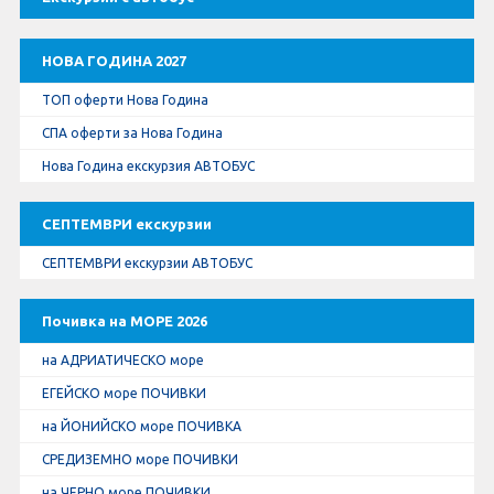
Оферти За Нова Година
Септемврийски Празници
НОВА ГОДИНА 2027
ТОП оферти Нова Година
Автобусни Екскурзии
СПА оферти за Нова Година
Нова Година екскурзия АВТОБУС
Албатрос Турс
СЕПТЕМВРИ екскурзии
Документи
СЕПТЕМВРИ екскурзии АВТОБУС
Лични данни
Почивка на МОРЕ 2026
Общи условия
на АДРИАТИЧЕСКО море
Стандартен Формуляр
ЕГЕЙСКО море ПОЧИВКИ
на ЙОНИЙСКО море ПОЧИВКА
КОНТАКТИ
СРЕДИЗЕМНО море ПОЧИВКИ
на ЧЕРНО море ПОЧИВКИ