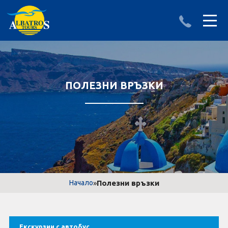
ДЕСТИНАЦИИ
ИЗПРАТИ ЗАПИТВАНЕ
АЛБАНИЯ
ПОЛЕЗНИ ВРЪЗКИ
БЪЛГАРИЯ
ГЪРЦИЯ
ТУРЦИЯ
Круизи
»
Полезни връзки
Начало
LAST MINUTE оферти
Екскурзии с автобус