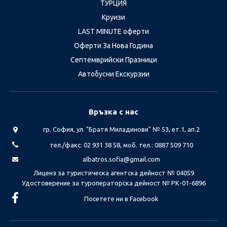
ТУРЦИЯ
Круизи
LAST MINUTE оферти
Оферти За Нова Година
Септемврийски Празници
Автобусни Екскурзии
Връзка с нас
гр. София, ул. "Братя Миладинови" № 53, ет.1, ап.2
тел./факс: 02 931 38 58, моб. тел.: 0887 509 710
albatros.sofia@gmail.com
Лиценз за туристическа агентска дейност № 04059
Удостоверение за туроператорска дейност № РК-01-6896
Посетете ни в Facebook