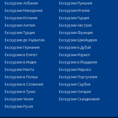
Екскурзии Албания
Екскурзии Румъния
Екскурзии Македония
Екскурзии Италия
Екскурзии Испания
Екскурзии Гърция
Екскурзии Англия
Екскурзии Австрия
Екскурзии Турция
Екскурзии Франция
Екскурзии до Хърватия
Екскурзии Швейцария
Екскурзии Германия
Екскурзии в Дубай
Екскурзии в Египет
Екскурзии Израел
Екскурзии в Индия
Екскурзии в Йордания
Екскурзии Малта
Екскурзии Мароко
Екскурзии в Полша
Екскурзии Португалия
Екскурзии в Словения
Екскурзии Сърбия
Екскурзии в Тунис
Екскурзии Унгария
Екскурзии Чехия
Екскурзии Скандинавия
Екскурзии Русия