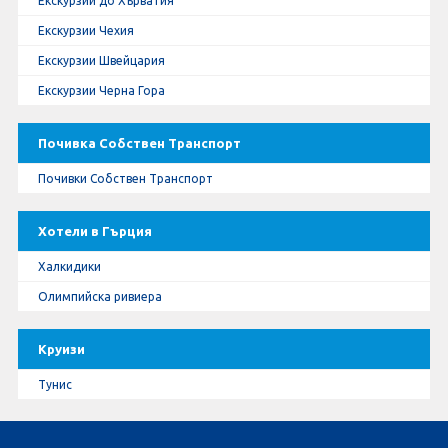
Екскурзии до Хърватия
Екскурзии Чехия
Екскурзии Швейцария
Екскурзии Черна Гора
Почивка Собствен Транспорт
Почивки Собствен Транспорт
Хотели в Гърция
Халкидики
Олимпийска ривиера
Круизи
Тунис